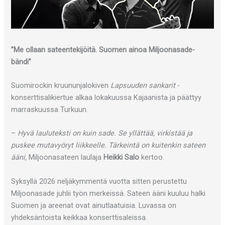
”Me ollaan sateentekijöitä. Suomen ainoa Miljoonasade-
bändi”
Suomirockin kruununjalokiven
Lapsuuden sankarit
-
konserttisalikiertue alkaa lokakuussa Kajaanista ja päättyy
marraskuussa Turkuun.
–
Hyvä lauluteksti on kuin sade. Se yllättää, virkistää ja
puskee mutavyöryt liikkeelle. Tärkeintä on kuitenkin sateen
ääni,
Miljoonasateen laulaja
Heikki Salo
kertoo.
Syksyllä 2026 neljäkymmentä vuotta sitten perustettu
Miljoonasade juhlii työn merkeissä. Sateen ääni kuuluu halki
Suomen ja areenat ovat ainutlaatuisia. Luvassa on
yhdeksäntoista keikkaa konserttisaleissa.