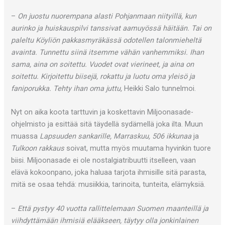
–
On juostu nuorempana alasti Pohjanmaan niityillä, kun
aurinko ja huiskauspilvi tanssivat aamuyössä häitään. Tai on
paleltu Köyliön pakkasmyräkässä odotellen talonmieheltä
avainta. Tunnettu siinä itsemme vähän vanhemmiksi. Ihan
sama, aina on soitettu. Vuodet ovat vierineet, ja aina on
soitettu. Kirjoitettu biisejä, rokattu ja luotu oma yleisö ja
faniporukka. Tehty ihan oma juttu,
Heikki Salo tunnelmoi.
Nyt on aika koota tarttuvin ja koskettavin Miljoonasade-
ohjelmisto ja esittää sitä täydellä sydämellä joka ilta. Muun
muassa
Lapsuuden sankarille, Marraskuu, 506 ikkunaa
ja
Tulkoon rakkaus
soivat, mutta myös muutama hyvinkin tuore
biisi. Miljoonasade ei ole nostalgiatribuutti itselleen, vaan
elävä kokoonpano, joka haluaa tarjota ihmisille sitä parasta,
mitä se osaa tehdä: musiikkia, tarinoita, tunteita, elämyksiä.
–
Että pystyy 40 vuotta rallittelemaan Suomen maanteillä ja
viihdyttämään ihmisiä elääkseen, täytyy olla jonkinlainen