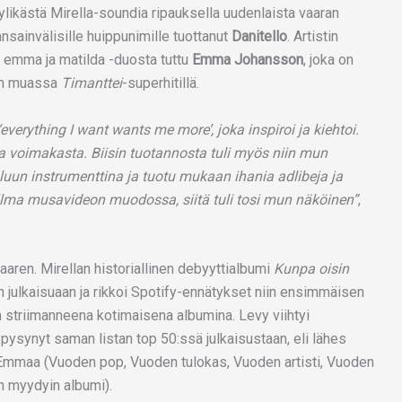
tyylikästä Mirella-soundia ripauksella uudenlaista vaaran
nsainvälisille huippunimille tuottanut
Danitello
. Artistin
sa emma ja matilda -duosta tuttu
Emma Johansson
, joka on
un muassa
Timanttei
-superhitillä.
 ‘everything I want wants me more’, joka inspiroi ja kiehtoi.
ja voimakasta. Biisin tuotannosta tuli myös niin mun
luun instrumenttina ja tuotu mukaan ihania adlibeja ja
lma musavideon muodossa, siitä tuli tosi mun näköinen”
,
en. Mirellan historiallinen debyyttialbumi
Kunpa oisin
nen julkaisuaan ja rikkoi Spotify-ennätykset niin ensimmäisen
n striimanneena kotimaisena albumina. Levy viihtyi
 pysynyt saman listan top 50:ssä julkaisustaan, eli lähes
i Emmaa (Vuoden pop, Vuoden tulokas, Vuoden artisti, Vuoden
en myydyin albumi).