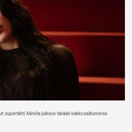
 supertähti Mirella julkaisi tänään kakkosalbuminsa