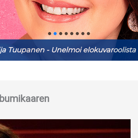
Antti Ketonen - Keikkakesä kutsuu s. 18
bumikaaren