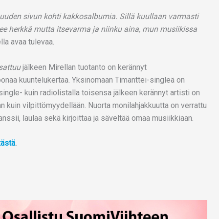
 uuden sivun kohti kakkosalbumia. Sillä kuullaan varmasti
ulee herkkä mutta itsevarma ja niinku aina, mun musiikissa
ella avaa tulevaa.
sattuu
jälkeen Mirellan tuotanto on kerännyt
oonaa kuuntelukertaa. Yksinomaan Timanttei-singleä on
ingle- kuin radiolistalla toisensa jälkeen kerännyt artisti on
n kuin vilpittömyydellään. Nuorta monilahjakkuutta on verrattu
tanssii, laulaa sekä kirjoittaa ja säveltää omaa musiikkiaan.
tästä
.