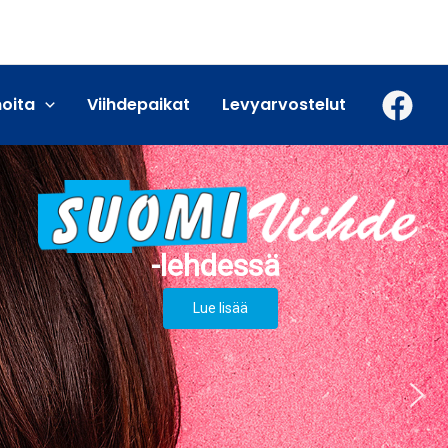
moita
Viihdepaikat
Levyarvostelut
Lue lisää