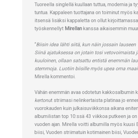
Tuoreella singlellä kuullaan tuttua, modernia ja 
tuntua. Kappaleen tuottajana on toiminut myös ka
itsensä lisäksi kappaletta on ollut kirjoittamas
työskennellyt
Mirellan
kanssa aikaisemmin mu
“
Biisin idea lähti siitä, kun näin jossain lauseen
Siinä ajatuksessa on jotain tosi vetovoimaista 
kuuloinen, ollaan satsattu entistä enemmän lau
stemmoja. Luotiin biisille myös upea oma maai
Mirella kommentoi.
Vähän enemmän avaa odotetun kakkosalbumin kaar
kertonu
t striimasi nelinkertaista platinaa jo en
vuorokauden kuin julkaisuviikkonsa aikana enite
albumilistan top 10:ssä 43 viikkoa putkeen ja on
vuoden ajan. Mirella voitti albumilla myös kuus
biisi, Vuoden striimatuin kotimainen biisi, Vuod