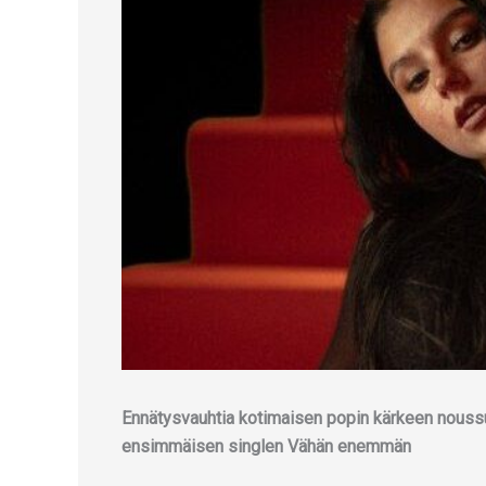
Ennätysvauhtia kotimaisen popin kärkeen noussut
ensimmäisen singlen Vähän enemmän