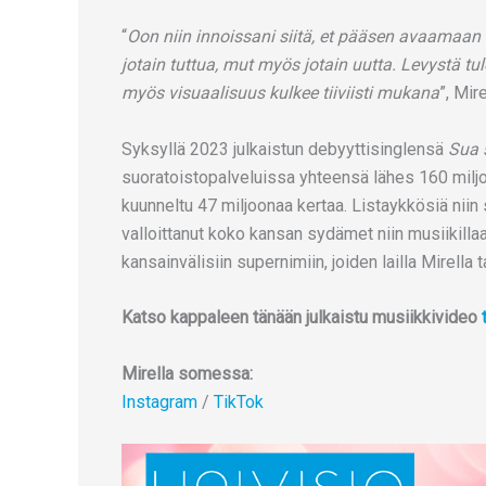
“
Oon niin innoissani siitä, et pääsen avaamaan
jotain tuttua, mut myös jotain uutta. Levystä t
myös visuaalisuus kulkee tiiviisti mukana
”, Mir
Syksyllä 2023 julkaistun debyyttisinglensä
Sua 
suoratoistopalveluissa yhteensä lähes 160 milj
kuunneltu 47 miljoonaa kertaa. Listaykkösiä niin s
valloittanut koko kansan sydämet niin musiikillaa
kansainvälisiin supernimiin, joiden lailla Mirella 
Katso kappaleen tänään julkaistu musiikkivideo
Mirella somessa:
Instagram
/
TikTok