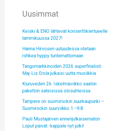
Uusimmat
Keiski & ENO lähtevät konserttikiertueelle
tammikuussa 2027!
Hanna Hirvosen uutuudessa otetaan
rohkea hyppy tuntemattomaan
Tangomarkkinoiden 2026 superfinalisti
Maj-Lis Erola julkaisi uutta musiikkia
Kiuruveden 26. Iskelmäviikko saatiin
pakettiin sateisissa olosuhteissa
Tampere on suomirockin suurkaupunki –
Suomirockin suurviikko 1.–9.8.
Pauli Mustajärven ennenjulkaisematon
Loput päivät -kappale nyt julki!