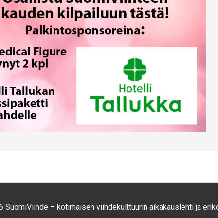
 SuomiViihde – kotimaisen viihdekulttuurin aikakauslehti ja eriko