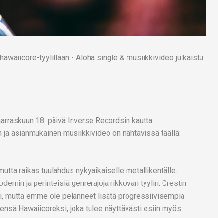
marraskuun 18. päivä Inverse Recordsin kautta.
än ja asianmukainen musiikkivideo on nähtävissä täällä:
tta raikas tuulahdus nykyaikaiselle metallikentälle.
dernin ja perinteisiä genrerajoja rikkovan tyylin. Crestin
li, mutta emme ole pelänneet lisätä progressiivisempia
nsä Hawaiicoreksi, joka tulee näyttävästi esiin myös