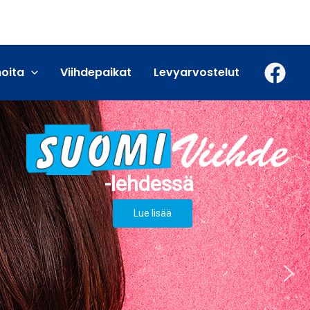
moita
Viihdepaikat
Levyarvostelut
Lue lisää