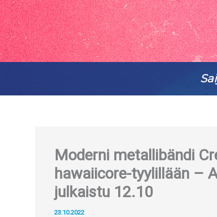
Sai
Moderni metallibändi Cre
hawaiicore-tyylillään – 
julkaistu 12.10
23.10.2022