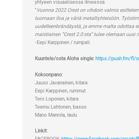
yhtyeen visuaalisessa ilmeessä.
”
Vuonna 2022 Crest on vihdoin valmis esittele
tuomaan iloa ja väriä metalliyhteisöön. Työstim
uudelleenbrändäystä, ja emme malta odottaa e
maistiainen ”Crest 2.0:sta” tulee olemaan uusi 
-Eepi Karppinen / rumpali
Kuuntele/osta Aloha single:
https://push.fm/fl/c
Kokoonpano:
Juuso Javanainen, kitara
Eepi Karppinen, rummut
Tero Loponen, kitara
Teemu Lehtonen, basso
Mano Mannila, laulu
Linkit:
FACEBOOK:
https://www.facebook.com/crestoffi