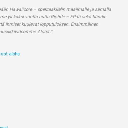
mään Hawaiicore – spektaakkelin maailmalle ja samalla
me yli kaksi vuotta uutta Riptide – EP:tä sekä bändin
ttä ihmiset kuulevat lopputuloksen. Ensimmäinen
musiikkivideomme ’Aloha’.”
rest-aloha
cial