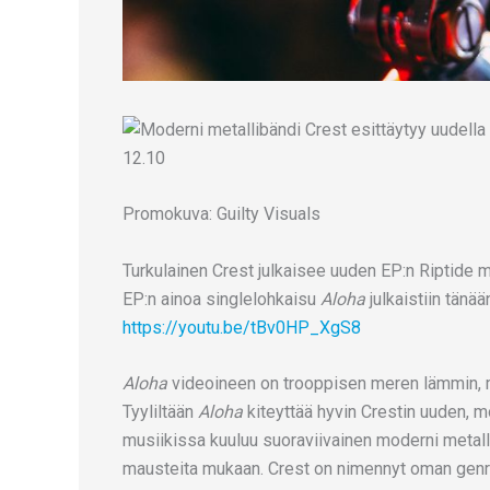
Promokuva: Guilty Visuals
Turkulainen Crest julkaisee uuden EP:n Riptide 
EP:n ainoa singlelohkaisu
Aloha
julkaistiin tänä
https://youtu.be/tBv0HP_XgS8
Aloha
videoineen on trooppisen meren lämmin, mu
Tyyliltään
Aloha
kiteyttää hyvin Crestin uuden, mo
musiikissa kuuluu suoraviivainen moderni metal
mausteita mukaan. Crest on nimennyt oman genre