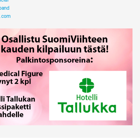
band
p.com