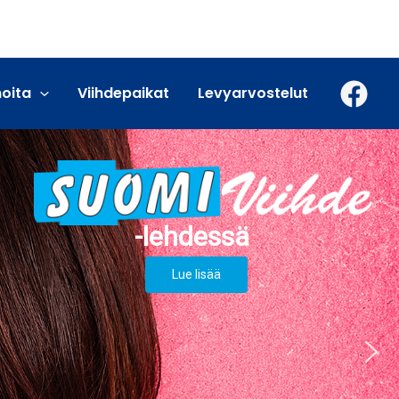
moita
Viihdepaikat
Levyarvostelut
Lue lisää