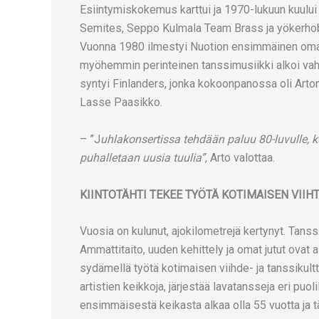
Esiintymiskokemus karttui ja 1970-lukuun kuului
Semites, Seppo Kulmala Team Brass ja yökerhobän
Vuonna 1980 ilmestyi Nuotion ensimmäinen oma p
myöhemmin perinteinen tanssimusiikki alkoi vahv
syntyi Finlanders, jonka kokoonpanossa oli Arto
Lasse Paasikko.
– ”J
uhlakonsertissa tehdään paluu 80-luvulle, k
puhalletaan uusia tuulia”
, Arto valottaa.
KIINTOTÄHTI TEKEE TYÖTÄ KOTIMAISEN VII
Vuosia on kulunut, ajokilometrejä kertynyt. Tan
Ammattitaito, uuden kehittely ja omat jutut ovat al
sydämellä työtä kotimaisen viihde- ja tanssiku
artistien keikkoja, järjestää lavatansseja eri puo
ensimmäisestä keikasta alkaa olla 55 vuotta ja 