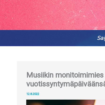
Sai
Musiikin monitoimimies 
vuotissyntymäpäiväänsä 
12.8.2022