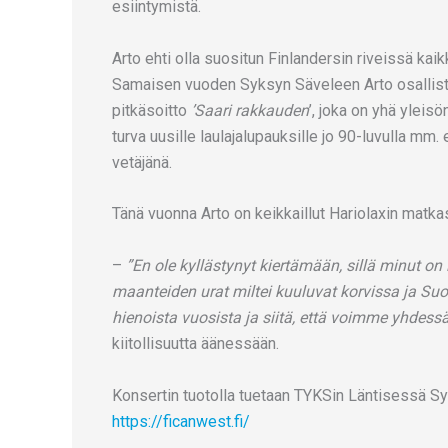
esiintymistä.
Arto ehti olla suositun Finlandersin riveissä kai
Samaisen vuoden Syksyn Säveleen Arto osallistui
pitkäsoitto
’Saari rakkauden
’, joka on yhä yleisö
turva uusille laulajalupauksille jo 90-luvulla mm
vetäjänä.
Tänä vuonna Arto on keikkaillut Hariolaxin matkass
–
”En ole kyllästynyt kiertämään, sillä minut o
maanteiden urat miltei kuuluvat korvissa ja Suo
hienoista vuosista ja siitä, että voimme yhdess
kiitollisuutta äänessään.
Konsertin tuotolla tuetaan TYKSin Läntisessä 
https://ficanwest.fi/