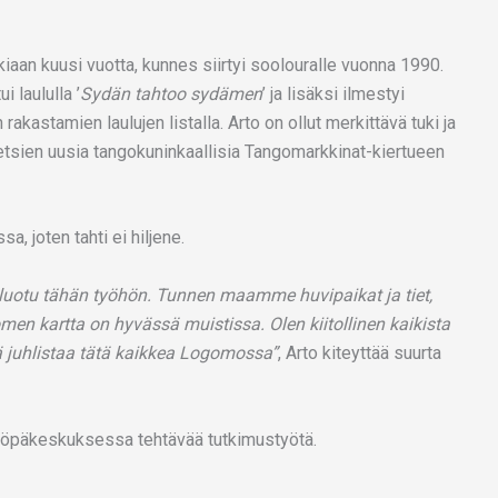
kkiaan kuusi vuotta, kunnes siirtyi soolouralle vuonna 1990.
 laululla ’
Sydän tahtoo sydämen
’ ja lisäksi ilmestyi
n rakastamien laulujen listalla. Arto on ollut merkittävä tuki ja
. etsien uusia tangokuninkaallisia Tangomarkkinat-kiertueen
a, joten tahti ei hiljene.
n luotu tähän työhön. Tunnen maamme huvipaikat ja tiet,
men kartta on hyvässä muistissa. Olen kiitollinen kaikista
ä juhlistaa tätä kaikkea Logomossa”
, Arto kiteyttää suurta
Syöpäkeskuksessa tehtävää tutkimustyötä.