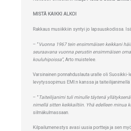
MISTÄ KAIKKI ALKOI
Rakkaus musiikkiin syntyi jo lapsuuskodissa. Isä o
– ”
Vuonna 1967 tein ensimmäisen keikkani häis
seuraavana vuonna perustin ensimmäisen oman b
kouluhipoissa”
, Arto muistelee.
Varsinainen ponnahduslauta uralle oli Suosikki-l
levytyssopimus EMI:n kanssa ja taiteilijanimellä
– ”
Taiteilijanimi tuli minulle täytenä yllätyksen
nimellä sitten keikkailtiin. Yhä edelleen minua 
silmäkulmassaan.
Kilpailumenestys avasi uusia portteja ja sen my