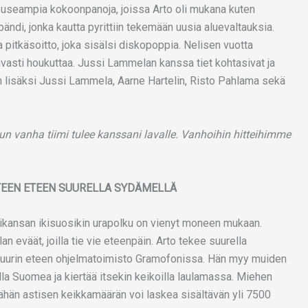
 useampia kokoonpanoja, joissa Arto oli mukana kuten
di, jonka kautta pyrittiin tekemään uusia aluevaltauksia.
itkäsoitto, joka sisälsi diskopoppia. Nelisen vuotta
asti houkuttaa. Jussi Lammelan kanssa tiet kohtasivat ja
n lisäksi Jussi Lammela, Aarne Hartelin, Risto Pahlama sekä
un vanha tiimi tulee kanssani lavalle. Vanhoihin hitteihimme
HTEEN ETEEN SUURELLA SYDÄMELLÄ
ssikansan ikisuosikin urapolku on vienyt moneen mukaan.
an eväät, joilla tie vie eteenpäin. Arto tekee suurella
lttuurin eteen ohjelmatoimisto Gramofonissa. Hän myy muiden
lilla Suomea ja kiertää itsekin keikoilla laulamassa. Miehen
tähän astisen keikkamäärän voi laskea sisältävän yli 7500