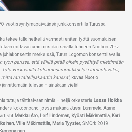
ka tekee tällä hetkellä varmasti eniten työtä suomalaisen
etetään mittavan uran musiikin saralla tehneen Nuotion 70-v.
a juhlakonsertin merkeissä, Turun Logomon konserttilavalla.
 työn parissa, että välillä pitää oikein pysähtyä miettimään,
. Tätä voi kuvailla kutsumusammatiksi tai elämäntavaksi,
mittavan taiteilijakaartin kanssa”
, kuvaa Nuotio
jännittämään tulevaa – ainakaan vielä!
 tuttuja tähtitaivaan nimiä – neljä orkesteria
Lasse Hoikka
nlanders-kokoonpano, jossa mukana
Jussi Lammela, Aarne
rtistit
Markku Aro, Leif Lindeman, Kyösti Mäkimattila, Kari
ikainen, Ville Mäkimattila, Maria Tyyster
, SMOrk 2019
a Kemppainen
.