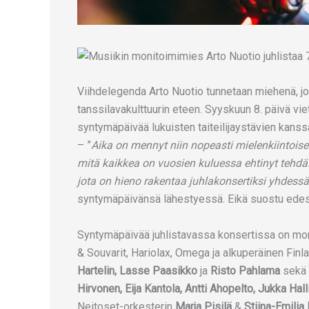
Viihdelegenda Arto Nuotio tunnetaan miehenä, jo
tanssilavakulttuurin eteen. Syyskuun 8. päivä vi
syntymäpäivää lukuisten taiteilijaystävien kanss
– ”
Aika on mennyt niin nopeasti mielenkiintoisen
mitä kaikkea on vuosien kuluessa ehtinyt tehdä
jota on hieno rakentaa juhlakonsertiksi yhdessä 
syntymäpäivänsä lähestyessä. Eikä suostu edes 
Syntymäpäivää juhlistavassa konsertissa on monia
& Souvarit, Hariolax, Omega ja alkuperäinen Fi
Hartelin, Lasse Paasikko
ja
Risto Pahlama
sekä a
Hirvonen, Eija Kantola, Antti Ahopelto, Jukka Hall
Neitoset-orkesterin
Marja Pisilä
&
Stiina-Emili