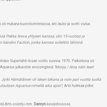
li mukana kuorotoiminnassa, äiti lauloi ja soitti viulua.
sä Pekka Areva yhtyeen kanssa, olin 15-vuotias ja
ändini Faction, jonka kanssa soiteltiin lähinnä
ehden Supertähti-kisan voitto vuonna 1970. Palkintona oli
 Aquarius julkaistiin ensisinglenä
’Monja / Aina näin teen
’.
ä. Jyrki Hämäläinen oli idean takana ja noin pari vuotta tuolla
kutsutaan Aquarius-nimellä aika ajoin”
, Arto huikkaa pilke
ötä Arto esiintyi mm.
Dannyn
kesäshowssa.