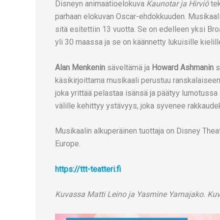
Disneyn animaatioelokuva
Kaunotar ja Hirviö
tek
parhaan elokuvan Oscar-ehdokkuuden. Musikaalive
sitä esitettiin 13 vuotta. Se on edelleen yksi 
yli 30 maassa ja se on käännetty lukuisille kielill
Alan Menkenin
säveltämä ja
Howard Ashmanin
s
käsikirjoittama musikaali perustuu ranskalaiseen
joka yrittää pelastaa isänsä ja päätyy lumotussa 
välille kehittyy ystävyys, joka syvenee rakkaude
Musikaalin alkuperäinen tuottaja on Disney Thea
Europe.
https://ttt-teatteri.fi
Kuvassa Matti Leino ja Yasmine Yamajako. Kuva