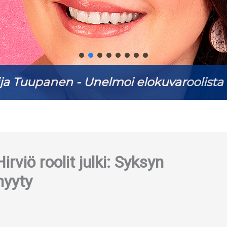
ja Tuupanen - Unelmoi elokuvaroolista 
rviö roolit julki: Syksyn
myyty