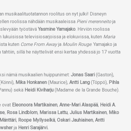
 musikaalituotatannon roolitus on nyt julki! Disneyn
Bellen roolissa nähdään musikaaleissa
Pieni merenneito
ja
islevyään työstävä
Yasmine Yamajako
. Hirviön roolissa
n lukuisissa televisiosarjoissa ja elokuvissa, kuten
Maria
ista kuten
Come From Away
ja
Moulin Rouge
. Yamajako ja
htiin, sillä he näyttelivät ensi kertaa yhdessä jo 17 vuotta
ksi nämä musikaalien huippunimet:
Jonas Saari
(Gaston),
(Könni),
Mika Honkanen
(Maurice),
Antti Lang
(Töppö),
Pihla
Pannu) sekä
Heidi Kiviharju
(Madame de la Grande Bouche).
e ovat
Eleonoora Martikainen
,
Anne-Mari Alaspää
,
Heidi A.
use
,
Rosa Lindblom
,
Marissa Lattu
,
Julius Martikainen
,
Miko
Mänttäri
,
Roope Myllyselkä
,
Oskari Jauhiainen
,
Antti
ewsher
ja
Henri Sarajärvi.