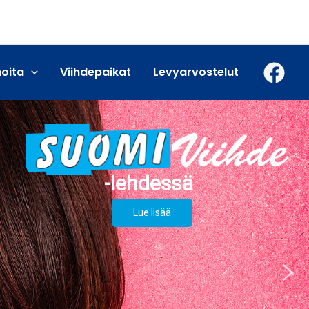
moita
Viihdepaikat
Levyarvostelut
Lue lisää