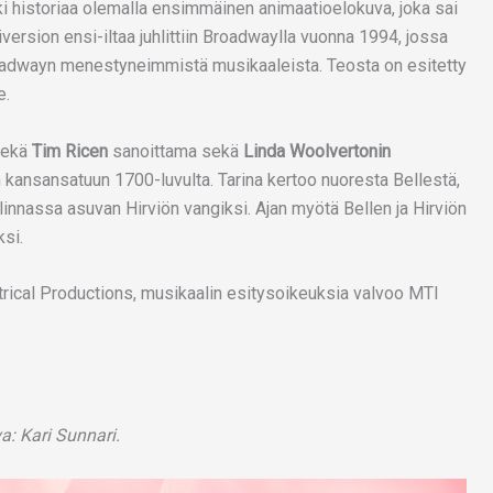
i historiaa olemalla ensimmäinen animaatioelokuva, joka sai
rsion ensi-iltaa juhlittiin Broadwaylla vuonna 1994, jossa
Broadwayn menestyneimmistä musikaaleista. Teosta on esitetty
e.
ekä
Tim Ricen
sanoittama sekä
Linda Woolvertonin
 kansansatuun 1700-luvulta. Tarina kertoo nuoresta Bellestä,
linnassa asuvan Hirviön vangiksi. Ajan myötä Bellen ja Hirviön
ksi.
trical Productions, musikaalin esitysoikeuksia valvoo MTI
: Kari Sunnari.