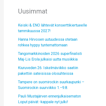
Uusimmat
Keiski & ENO lähtevät konserttikiertueelle
tammikuussa 2027!
Hanna Hirvosen uutuudessa otetaan
rohkea hyppy tuntemattomaan
Tangomarkkinoiden 2026 superfinalisti
Maj-Lis Erola julkaisi uutta musiikkia
Kiuruveden 26. Iskelmäviikko saatiin
pakettiin sateisissa olosuhteissa
Tampere on suomirockin suurkaupunki –
Suomirockin suurviikko 1.–9.8.
Pauli Mustajärven ennenjulkaisematon
Loput päivät -kappale nyt julki!