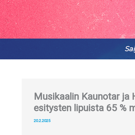
Sai
Musikaalin Kaunotar ja Hi
esitysten lipuista 65 % 
20.2.2025