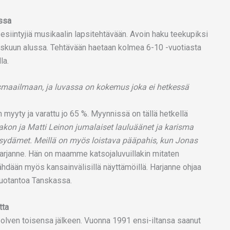
ussa
 esiintyjiä musikaalin lapsitehtävään. Avoin haku teekupiksi
iskuun alussa. Tehtävään haetaan kolmea 6-10 -vuotiasta
la.
smaailmaan, ja luvassa on kokemus joka ei hetkessä
 myyty ja varattu jo 65 %. Myynnissä on tällä hetkellä
on ja Matti Leinon jumalaiset lauluäänet ja karisma
n sydämet. Meillä on myös loistava pääpahis, kun Jonas
Harjanne. Hän on maamme katsojaluvuillakin mitaten
hdään myös kansainvälisillä näyttämöillä. Harjanne ohjaa
etuotantoa Tanskassa.
tta
olven toisensa jälkeen. Vuonna 1991 ensi-iltansa saanut