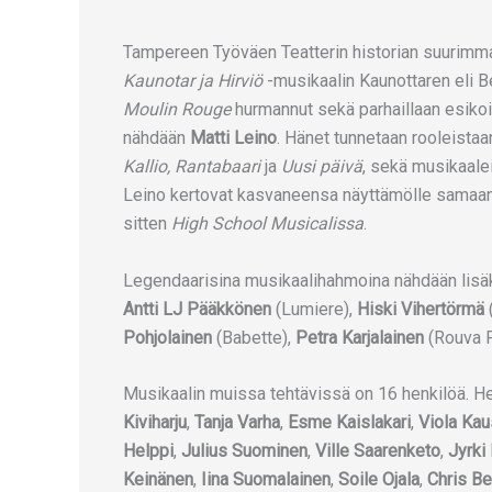
Tampereen Työväen Teatterin historian suurimman
Kaunotar ja Hirviö
-musikaalin Kaunottaren eli 
Moulin Rouge
hurmannut sekä parhaillaan esiko
nähdään
Matti Leino
. Hänet tunnetaan rooleistaa
Kallio, Rantabaari
ja
Uusi päivä
, sekä musikaale
Leino kertovat kasvaneensa näyttämölle samaan ta
sitten
High School Musicalissa
.
Legendaarisina musikaalihahmoina nähdään lisä
Antti LJ Pääkkönen
(Lumiere),
Hiski Vihertörmä
Pohjolainen
(Babette),
Petra Karjalainen
(Rouva 
Musikaalin muissa tehtävissä on 16 henkilöä. H
Kiviharju
,
Tanja Varha
,
Esme Kaislakari
,
Viola Ka
Helppi
,
Julius Suominen
,
Ville Saarenketo
,
Jyrki 
Keinänen
,
Iina Suomalainen
,
Soile Ojala
,
Chris B