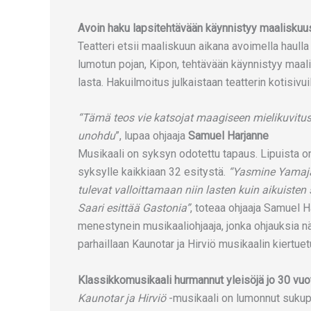
Avoin haku lapsitehtävään käynnistyy maalisku
Teatteri etsii maaliskuun aikana avoimella haulla
lumotun pojan, Kipon, tehtävään käynnistyy maal
lasta. Hakuilmoitus julkaistaan teatterin kotisivuil
“Tämä teos vie katsojat maagiseen mielikuvitu
unohdu
”, lupaa ohjaaja
Samuel Harjanne
Musikaali on syksyn odotettu tapaus. Lipuista on
syksylle kaikkiaan 32 esitystä.
“Yasmine Yamajak
tulevat valloittamaan niin lasten kuin aikuiste
Saari esittää Gastonia”
, toteaa ohjaaja Samuel 
menestynein musikaaliohjaaja, jonka ohjauksia nä
parhaillaan Kaunotar ja Hirviö musikaalin kiertu
Klassikkomusikaali hurmannut yleisöjä jo 30 vuo
Kaunotar ja Hirviö
-musikaali on lumonnut sukup