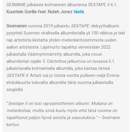
SEXMANE julkaisee kolmannen albuminsa SEXTAPE II 6.1.
Kuuntele Gorilla feat. Nuteh Jonez
tästä
.
Sexmanen
vuonna 2019 julkaistu
SEXTAPE
-debyyttialbumi
pysytteli Suomen virallisella albumilistalla yli 100 viikkoa ja teki
rap-artistista kiistatta yhden mielenkiintoisimmista uuden
aallon artisteista. Läpimurto tapahtui viimeistään 2022
julkaistulla Väärinymmärretty-albumilla, joka nousi
albumilistan sijalle 5. Odotettua jatkumoa on luvassa 6.1.
julkaistavalla kolmannella albumilla, joka kantaa nimeä
SEXTAPE II
. Artisti sai jo toista vuotta putkeen neljä Emma-
ehdokkuutta tulevalta albumilta tänä vuonna julkaistuilla
singleillä.
”
Sextape II on tosi rap-painotteinen albumi. Mukana on
melankoliaa, mutta siinä kuulu myös että tänä vuonna on
tapahtunut paljon hyviä asioita ja saavutuksia.”
– Sexmane
kertoo.