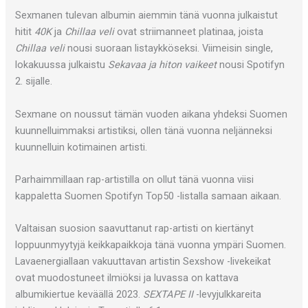
Sexmanen tulevan albumin aiemmin tänä vuonna julkaistut
hitit
40K
ja
Chillaa veli
ovat striimanneet platinaa, joista
Chillaa veli
nousi suoraan listaykköseksi. Viimeisin single,
lokakuussa julkaistu
Sekavaa
ja hiton vaikeet
nousi Spotifyn
2. sijalle.
Sexmane on noussut tämän vuoden aikana yhdeksi Suomen
kuunnelluimmaksi artistiksi, ollen tänä vuonna neljänneksi
kuunnelluin kotimainen artisti.
Parhaimmillaan rap-artistilla on ollut tänä vuonna viisi
kappaletta Suomen Spotifyn Top50 -listalla samaan aikaan.
Valtaisan suosion saavuttanut rap-artisti on kiertänyt
loppuunmyytyjä keikkapaikkoja tänä vuonna ympäri Suomen.
Lavaenergiallaan vakuuttavan artistin Sexshow -livekeikat
ovat muodostuneet ilmiöksi ja luvassa on kattava
albumikiertue keväällä 2023.
SEXTAPE II
-levyjulkkareita