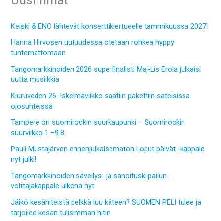
Uusimmat
Keiski & ENO lähtevät konserttikiertueelle tammikuussa 2027!
Hanna Hirvosen uutuudessa otetaan rohkea hyppy
tuntemattomaan
Tangomarkkinoiden 2026 superfinalisti Maj-Lis Erola julkaisi
uutta musiikkia
Kiuruveden 26. Iskelmäviikko saatiin pakettiin sateisissa
olosuhteissa
Tampere on suomirockin suurkaupunki – Suomirockin
suurviikko 1.–9.8.
Pauli Mustajärven ennenjulkaisematon Loput päivät -kappale
nyt julki!
Tangomarkkinoiden sävellys- ja sanoituskilpailun
voittajakappale ulkona nyt
Jäikö kesähiteistä pelkkä luu käteen? SUOMEN PELI tulee ja
tarjoilee kesän tulisimman hitin