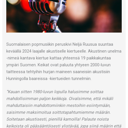
Suomalaisen popmusiikin peruskivi Neljä Ruusua suuntaa
keväällä 2024 laajalle akustiselle kiertueelle. Akustinen unelma
-nimeä kantava kiertue kattaa yhteensä 19 paikkakuntaa
ympäri Suomen. Keikat ovat paluuta yhtyeen 2000-luvun
taitteessa tehtyihin hurjan maineen saaneisiin akustisiin
Hunningolla baareissa -kiertueiden tunnelmiin.
”Kauan sitten 1980-luvun lopulla halusimme soittaa
mahdollisimman paljon keikkoja. Oivalsimme, että mikäli
mahduttaisiin mahdottomiinkin mestoihin esiintymään,
saisimme maksimoitua soittotapahtumiemme määrän.
Soitetaan akustisesti, pienillä kamoilla! Palaute noista
keikoista oli pääsääntöisesti ylistävää, jopa siinä määrin että