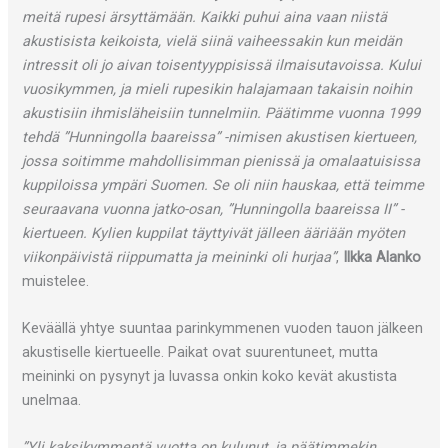
meitä rupesi ärsyttämään. Kaikki puhui aina vaan niistä
akustisista keikoista, vielä siinä vaiheessakin kun meidän
intressit oli jo aivan toisentyyppisissä ilmaisutavoissa. Kului
vuosikymmen, ja mieli rupesikin halajamaan takaisin noihin
akustisiin ihmisläheisiin tunnelmiin. Päätimme vuonna 1999
tehdä ”Hunningolla baareissa” -nimisen akustisen kiertueen,
jossa soitimme mahdollisimman pienissä ja omalaatuisissa
kuppiloissa ympäri Suomen. Se oli niin hauskaa, että teimme
seuraavana vuonna jatko-osan, ”Hunningolla baareissa II” -
kiertueen. Kylien kuppilat täyttyivät jälleen ääriään myöten
viikonpäivistä riippumatta ja meininki oli hurjaa”
,
Ilkka Alanko
muistelee.
Keväällä yhtye suuntaa parinkymmenen vuoden tauon jälkeen
akustiselle kiertueelle. Paikat ovat suurentuneet, mutta
meininki on pysynyt ja luvassa onkin koko kevät akustista
unelmaa.
”Yli kaksikymmentä vuotta on kulunut, ja päätimmekin