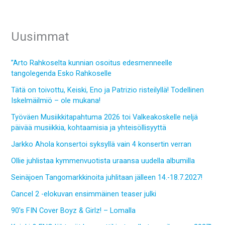
Uusimmat
”Arto Rahkoselta kunnian osoitus edesmenneelle
tangolegenda Esko Rahkoselle
Tätä on toivottu, Keiski, Eno ja Patrizio risteilyllä! Todellinen
Iskelmäilmiö – ole mukana!
Työväen Musiikkitapahtuma 2026 toi Valkeakoskelle neljä
päivää musiikkia, kohtaamisia ja yhteisöllisyyttä
Jarkko Ahola konsertoi syksyllä vain 4 konsertin verran
Ollie juhlistaa kymmenvuotista uraansa uudella albumilla
Seinäjoen Tangomarkkinoita juhlitaan jälleen 14.-18.7.2027!
Cancel 2 -elokuvan ensimmäinen teaser julki
90’s FIN Cover Boyz & Girlz! – Lomalla