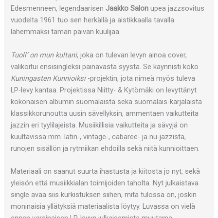
Edesmenneen, legendaarisen
Jaakko Salon
upea jazzsovitus
vuodelta 1961 tuo sen herkällä ja aistikkaalla tavalla
lähemmäksi tämän päivän kuulijaa.
Tuoll’ on mun kultani
, joka on tulevan levyn ainoa cover,
valikoitui ensisingleksi painavasta syystä. Se käynnisti koko
Kuningasten Kunnioiksi
-projektin, jota nimeä myös tuleva
LP-levy kantaa. Projektissa Niitty- & Kytömäki on levyttänyt
kokonaisen albumin suomalaista sekä suomalais-karjalaista
klassikkorunoutta uusin sävellyksin, ammentaen vaikutteita
jazzin eri tyylilajeista. Musiikillisia vaikutteita ja sävyjä on
kuultavissa mm. latin-, vintage-, cabaree- ja nu-jazzista,
runojen sisällön ja rytmiikan ehdoilla sekä niitä kunnioittaen.
Materiaali on saanut suurta ihastusta ja kiitosta jo nyt, sekä
yleisön että musiikkialan toimijoiden taholta. Nyt julkaistava
single avaa siis kurkistuksen siihen, mitä tulossa on, joskin
moninaisia yllätyksiä materiaalista löytyy. Luvassa on vielä