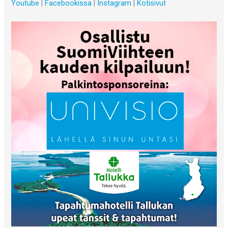
Youtube
|
Facebookissa
|
Instagram
|
Kotisivut