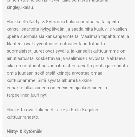
ennen varsinaisen LP-levyn julkaisemista muutama
singlejulkaisu.
Hankkeella Niitty- & Kytömäki haluaa nostaa näitä upeita
kansallisaarteita nykypäivään, ja saada niitä kuuluville vaalien
upeita suomalaisia kansanperinteitä. Maailman tapahtumat ja
tilanteet ovat syventäneet entuudestaan totuutta:
suomalaiset juuret ovat syvällä, ja kansalliskulttuurimme on
ainutlaatuista, koskettavaa ja vaalimisen arvoista. Vallitseva
aika on nostanut selvästi ihmisten tarvetta pohtia ja kohdata
omia juuriaan sekä etsiä keinoja arvostaa omaa
kulttuuriamme. Siitä syystä albumi kaikkine
ennakkojulkaisuineen on erityisen ajankohtainen ja
tarpeellinen juuri nyt.
Hanketta ovat tukeneet Taike ja Etelä-Karjalan
kulttuurirahasto.
Niitty- & Kytömäki