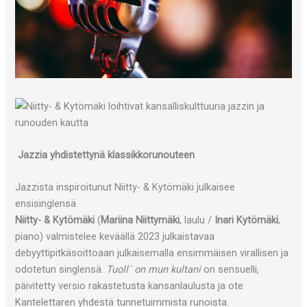
Jazzia yhdistettynä klassikkorunouteen
Jazzista inspiroitunut Niitty- & Kytömäki julkaisee
ensisinglensä
Niitty- & Kytömäki
(
Mariina Niittymäki
, laulu /
Inari Kytömäki
,
piano) valmistelee keväällä 2023 julkaistavaa
debyyttipitkäsoittoaan julkaisemalla ensimmäisen virallisen ja
odotetun singlensä.
Tuoll´ on mun kultani
on sensuelli,
päivitetty versio rakastetusta kansanlaulusta ja ote
Kantelettaren yhdestä tunnetuimmista runoista.