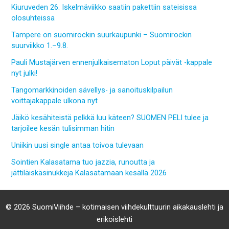
Kiuruveden 26. Iskelmäviikko saatiin pakettiin sateisissa
olosuhteissa
Tampere on suomirockin suurkaupunki – Suomirockin
suurviikko 1.–9.8.
Pauli Mustajärven ennenjulkaisematon Loput päivät -kappale
nyt julki!
Tangomarkkinoiden sävellys- ja sanoituskilpailun
voittajakappale ulkona nyt
Jäikö kesähiteistä pelkkä luu käteen? SUOMEN PELI tulee ja
tarjoilee kesän tulisimman hitin
Uniikin uusi single antaa toivoa tulevaan
Sointien Kalasatama tuo jazzia, runoutta ja
jättiläiskäsinukkeja Kalasatamaan kesällä 2026
© 2026 SuomiViihde – kotimaisen viihdekulttuurin aikakauslehti ja
erikoislehti