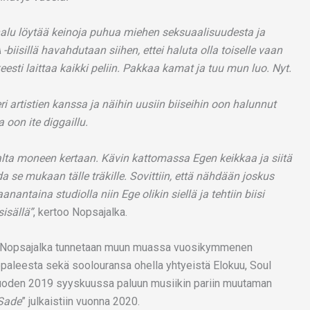
n halu löytää keinoja puhua miehen seksuaalisuudesta ja
isillä havahdutaan siihen, ettei haluta olla toiselle vaan
eesti laittaa kaikki peliin. Pakkaa kamat ja tuu mun luo. Nyt.
i artistien kanssa ja näihin uusiin biiseihin oon halunnut
oon ite diggaillu.
lta moneen kertaan. Kävin kattomassa Egen keikkaa ja siitä
a se mukaan tälle träkille. Sovittiin, että nähdään joskus
antaina studiolla niin Ege olikin siellä ja tehtiin biisi
isällä”
, kertoo Nopsajalka.
ehnyt Nopsajalka tunnetaan muun muassa vuosikymmenen
paleesta sekä soolouransa ohella yhtyeistä Elokuu, Soul
 vuoden 2019 syyskuussa paluun musiikin pariin muutaman
Sade
” julkaistiin vuonna 2020.