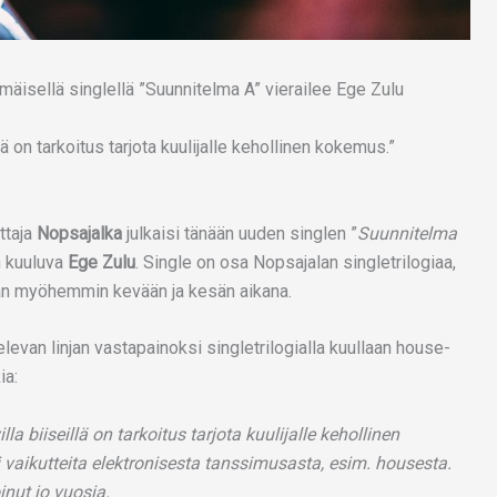
llä on tarkoitus tarjota kuulijalle kehollinen kokemus.”
ttaja
Nopsajalka
julkaisi tänään uuden singlen ”
Suunnitelma
in kuuluva
Ege Zulu
. Single on osa Nopsajalan singletrilogiaa,
aan myöhemmin kevään ja kesän aikana.
levan linjan vastapainoksi singletrilogialla kuullaan house-
ia:
lla biiseillä on tarkoitus tarjota kuulijalle kehollinen
i vaikutteita elektronisesta tanssimusasta, esim. housesta.
inut jo vuosia.