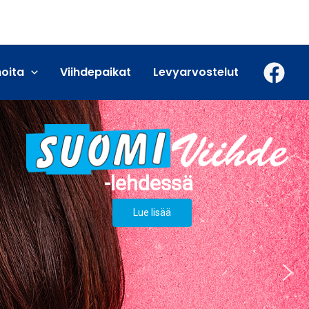
moita
Viihdepaikat
Levyarvostelut
Lue lisää