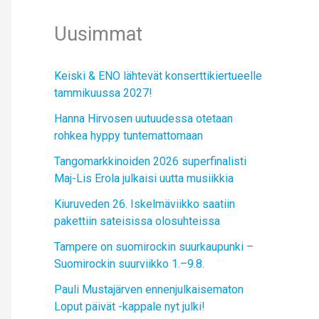
Uusimmat
Keiski & ENO lähtevät konserttikiertueelle
tammikuussa 2027!
Hanna Hirvosen uutuudessa otetaan
rohkea hyppy tuntemattomaan
Tangomarkkinoiden 2026 superfinalisti
Maj-Lis Erola julkaisi uutta musiikkia
Kiuruveden 26. Iskelmäviikko saatiin
pakettiin sateisissa olosuhteissa
Tampere on suomirockin suurkaupunki –
Suomirockin suurviikko 1.–9.8.
Pauli Mustajärven ennenjulkaisematon
Loput päivät -kappale nyt julki!