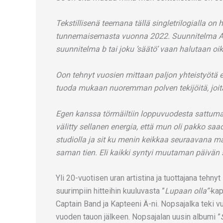
Tekstillisenä teemana tällä singletrilogialla o
tunnemaisemasta vuonna 2022. Suunnitelma A -bi
suunnitelma b tai joku ’säätö’ vaan halutaan oik
Oon tehnyt vuosien mittaan paljon yhteistyötä er
tuoda mukaan nuoremman polven tekijöitä, joita 
Egen kanssa törmäiltiin loppuvuodesta sattuma
välitty sellanen energia, että mun oli pakko saad
studiolla ja sit ku menin keikkaa seuraavana maan
saman tien. Eli kaikki syntyi muutaman päivän s
Yli 20-vuotisen uran artistina ja tuottajana t
suurimpiin hitteihin kuuluvasta ”
Lupaan olla”-
kap
Captain Band ja Kapteeni Ä-ni. Nopsajalka teki
vuoden tauon jälkeen. Nopsajalan uusin albumi ”