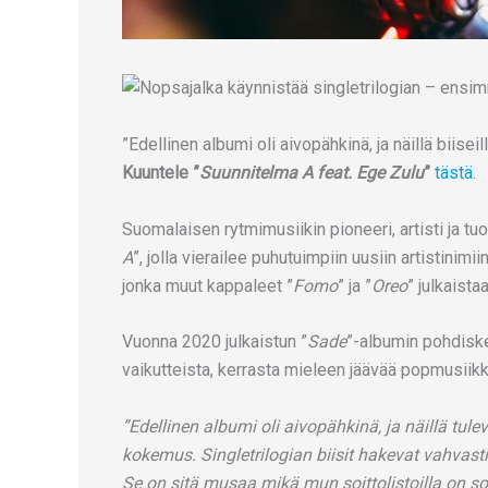
”Edellinen albumi oli aivopähkinä, ja näillä biisei
Kuuntele ”
Suunnitelma A feat. Ege Zulu
”
tästä
.
Suomalaisen rytmimusiikin pioneeri, artisti ja tuo
A
”, jolla vierailee puhutuimpiin uusiin artistinimi
jonka muut kappaleet ”
Fomo
” ja ”
Oreo
” julkaist
Vuonna 2020 julkaistun ”
Sade
”-albumin pohdiske
vaikutteista, kerrasta mieleen jäävää popmusiikk
”Edellinen albumi oli aivopähkinä, ja näillä tulevi
kokemus. Singletrilogian biisit hakevat vahvast
Se on sitä musaa mikä mun soittolistoilla on so