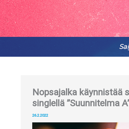
Sai
Nopsajalka käynnistää s
singlellä ”Suunnitelma A”
26.2.2022