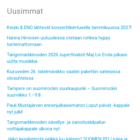
Uusimmat
Keiski & ENO lähtevät konserttikiertueelle tammikuussa 2027!
Hanna Hirvosen uutuudessa otetaan rohkea hyppy
tuntemattomaan
Tangomarkkinoiden 2026 superfinalisti Maj-Lis Erola julkaisi
uutta musiikkia
Kiuruveden 26. Iskelmäviikko saatiin pakettiin sateisissa
olosuhteissa
Tampere on suomirockin suurkaupunki – Suomirockin
suurviikko 1.–9.8.
Pauli Mustajärven ennenjulkaisematon Loput päivät -kappale
nyt julki!
Tangomarkkinoiden sävellys- ja sanoituskilpailun
voittajakappale ulkona nyt
Jäikö kesähiteistä pelkkä luu käteen? SUOMEN PELI tulee ja