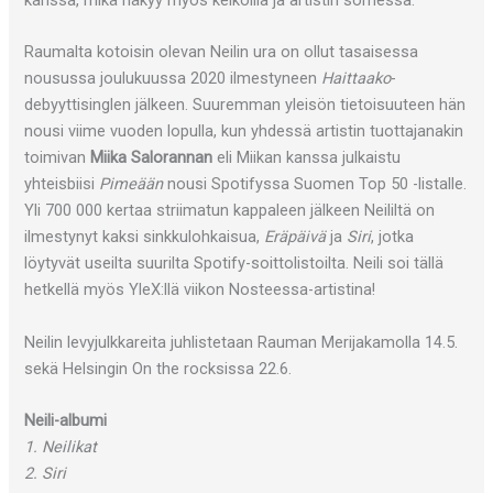
kanssa, mikä näkyy myös keikoilla ja artistin somessa.
Raumalta kotoisin olevan Neilin ura on ollut tasaisessa
nousussa joulukuussa 2020 ilmestyneen
Haittaako
-
debyyttisinglen jälkeen. Suuremman yleisön tietoisuuteen hän
nousi viime vuoden lopulla, kun yhdessä artistin tuottajanakin
toimivan
Miika Salorannan
eli Miikan kanssa julkaistu
yhteisbiisi
Pimeään
nousi Spotifyssa Suomen Top 50 -listalle.
Yli 700 000 kertaa striimatun kappaleen jälkeen Neililtä on
ilmestynyt kaksi sinkkulohkaisua,
Eräpäivä
ja
Siri
, jotka
löytyvät useilta suurilta Spotify-soittolistoilta. Neili soi tällä
hetkellä myös YleX:llä viikon Nosteessa-artistina!
Neilin levyjulkkareita juhlistetaan Rauman Merijakamolla 14.5.
sekä Helsingin On the rocksissa 22.6.
Neili-albumi
1. Neilikat
2. Siri