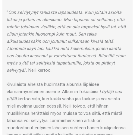
”
Oon selviytynyt rankasta lapsuudesta. Koin joitain asioita
liikaa ja joitain en ollenkaan. Mun lapsuus oli sellainen, että
mietin toisinaan vieläkin, että en olis tarpeeksi hyvä tai, että
olisin jotenkin huonompi kuin muut. Sen takia
aikuisuudessakin oon joutunut kulkemaan kivisiä teitä.
Albumilla käyn läpi kaikkia niitä kokemuksia, joiden kautta
oon lopulta kasvanut ja vahvistunut ihmisenä. Biiseillä etsin
myös syitä tai selityksiä tapahtumille, joista on pitänyt
selviytyä
.”, Neili kertoo.
Kivuliaista aiheista huolimatta albumia läpäisee
elämänmyönteinen asenne. Albumin fokusbiisi
Löytäjä saa
pitää
kertoo siitä, kun kaikki vanha jää taakse ja voi seistä
mieli avoinna uuden edessä. Neili toivoo, että hänen
musiikkinsa herättäisi myös muissa toivoa siitä, että mistä
tahansa voi selviytyä. Lämminhenkinen artisti on
muodostanut erityisen läheisen suhteen hänen kuulijoidensa