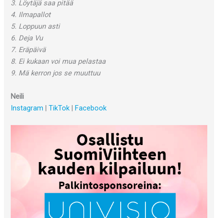
3. Löytäjä saa pitää
4. Ilmapallot
5. Loppuun asti
6. Deja Vu
7. Eräpäivä
8. Ei kukaan voi mua pelastaa
9. Mä kerron jos se muuttuu
Neili
Instagram
|
TikTok
|
Facebook