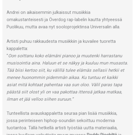
Andrei on aikaisemmin julkaissut musiikkia
omakustanteisesti ja Överdog rap-labelin kautta yhtyeessä
Puolikuu, mutta avaa nyt sooloprojektinsa Universalin alla.
Artisti puhuu rakkaudesta musiikkiin ja kuvailee tuoretta
kappaletta:
”
Oon soittanu koko elämäni pianoo ja muutenki harrastanu
musisointia aina. Haluun et se näkyy ja kuuluu mun musasta.
Tää biisi kertoo siit, ku välillä tulee elämäs sellasii hetkii et
menee huonommin pidemmän aikaa. Ku tuntuu et kaikki
asiat mitä kohtaat pahentaa vaa sun oloo. Välil paras tapa
päästä siit olost yli on vaa pakottaa ittensä jatkaa matkaa,
ilman et jää velloo siihen suruun.”
Tunteellista avauskappaletta seuraa pian lisää musiikkia,
jossa perinteiseen hiphop-soundiin sekoittuu modernia
tuotantoa. Tällä hetkellä artisti työstää uutta materiaalia,