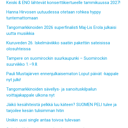
Keiski & ENO lähtevät konserttikiertueelle tammikuussa 2027!
Hanna Hirvosen uutuudessa otetaan rohkea hyppy
tuntemattomaan
Tangomarkkinoiden 2026 superfinalisti Maj-Lis Erola julkaisi
uutta musiikkia
Kiuruveden 26. Iskelmäviikko saatiin pakettiin sateisissa
olosuhteissa
Tampere on suomirockin suurkaupunki – Suomirockin
suurviikko 1.–9.8.
Pauli Mustajärven ennenjulkaisematon Loput päivät -kappale
nyt julki!
Tangomarkkinoiden sävellys- ja sanoituskilpailun
voittajakappale ulkona nyt
Jäikö kesähiteistä pelkkä luu käteen? SUOMEN PELI tulee ja
tarjoilee kesän tulisimman hitin
Uniikin uusi single antaa toivoa tulevaan