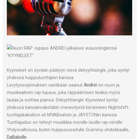
Kyyneleet on syvään päätyyn vievä debyyttisingle, joka syntyi
yhdessä huipputuottajien kanssa
Levytyssopimuksen vastikään saanut
Andrei
on nuori ja
musikaalinen rap-lupaus, joka räppäämisen lisäksi myös
laulaa ja soittaa pianoa. Debyyttisingle
Kyyneleet
syntyi
yhdessä kansainvälistäkin menestystä keränneen Nightshift-
tuottajakaksikon eli MVABeatsin ja JAYSTONin kanssa.
Tuottajaduo on tehnyt musiikkia monille isoille rap-nimille
Yhdysvalloissa, kuten huippusuositulle Grammy-ehdokkaalle,
DaBabylle
.