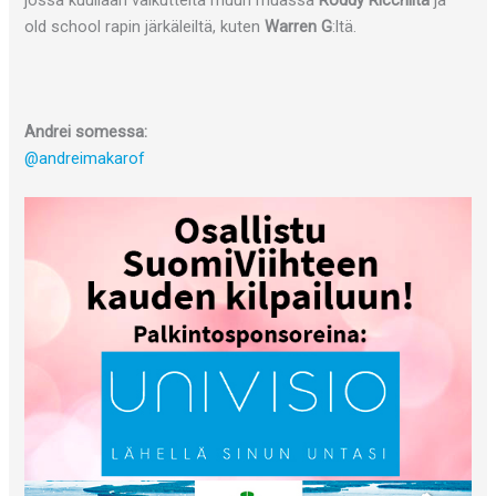
jossa kuullaan vaikutteita muun muassa
Roddy Ricchiltä
ja
old school rapin järkäleiltä, kuten
Warren G
:ltä.
Andrei somessa:
@andreimakarof