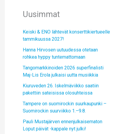
Uusimmat
Keiski & ENO lähtevät konserttikiertueelle
tammikuussa 2027!
Hanna Hirvosen uutuudessa otetaan
rohkea hyppy tuntemattomaan
Tangomarkkinoiden 2026 superfinalisti
Maj-Lis Erola julkaisi uutta musiikkia
Kiuruveden 26. Iskelmäviikko saatiin
pakettiin sateisissa olosuhteissa
Tampere on suomirockin suurkaupunki –
Suomirockin suurviikko 1.–9.8.
Pauli Mustajärven ennenjulkaisematon
Loput päivät -kappale nyt julki!