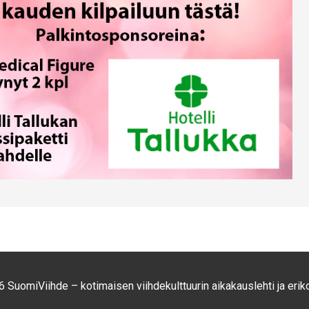
 SuomiViihde – kotimaisen viihdekulttuurin aikakauslehti ja eriko