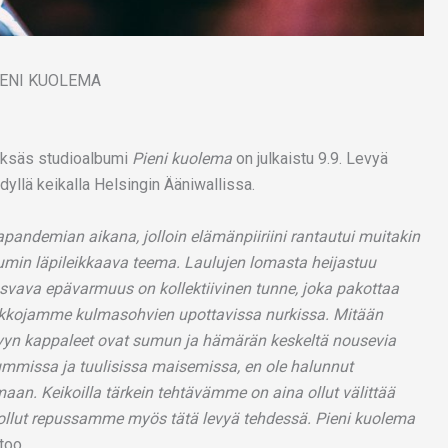
ksäs studioalbumi
Pieni kuolema
on julkaistu 9.9. Levyä
dyllä keikalla Helsingin Ääniwallissa.
pandemian aikana, jolloin elämänpiiriini rantautui muitakin
min läpileikkaava teema. Laulujen lomasta heijastuu
svava epävarmuus on kollektiivinen tunne, joka pakottaa
kkojamme kulmasohvien upottavissa nurkissa. Mitään
Levyn kappaleet ovat sumun ja hämärän keskeltä nousevia
 tummissa ja tuulisissa maisemissa, en ole halunnut
an. Keikoilla tärkein tehtävämme on aina ollut välittää
on ollut repussamme myös tätä levyä tehdessä. Pieni kuolema
too.