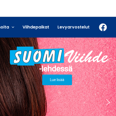
moita
Viihdepaikat
Levyarvostelut
Lue lisää