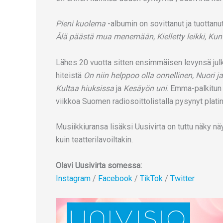
Pieni kuolema
-albumin on sovittanut ja tuottanu
Älä päästä mua menemään, Kielletty leikki, Kun h
Lähes 20 vuotta sitten ensimmäisen levynsä jul
hiteistä
On niin helppoo olla onnellinen, Nuori j
Kultaa hiuksissa
ja
Kesäyön uni
. Emma-palkitun 
viikkoa Suomen radiosoittolistalla pysynyt plati
Musiikkiuransa lisäksi Uusivirta on tuttu näky näy
kuin teatterilavoiltakin.
Olavi Uusivirta somessa:
Instagram
/
Facebook
/
TikTok
/
Twitter