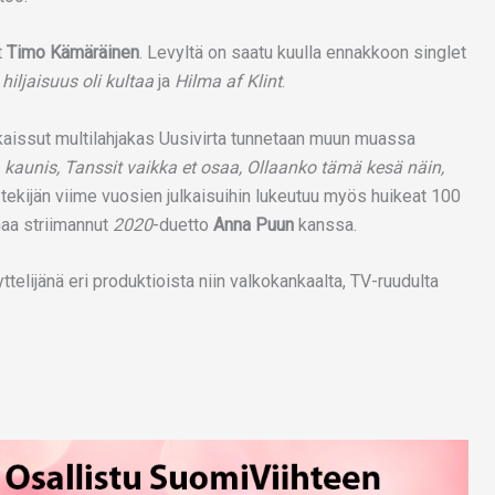
t
Timo Kämäräinen
. Levyltä on saatu kuulla ennakkoon singlet
iljaisuus oli kultaa
ja
Hilma af Klint
.
kaissut multilahjakas Uusivirta tunnetaan muun muassa
a kaunis, Tanssit vaikka et osaa, Ollaanko tämä kesä näin,
tekijän viime vuosien julkaisuihin lukeutuu myös huikeat 100
naa striimannut
2020
-duetto
Anna Puun
kanssa.
ttelijänä eri produktioista niin valkokankaalta, TV-ruudulta