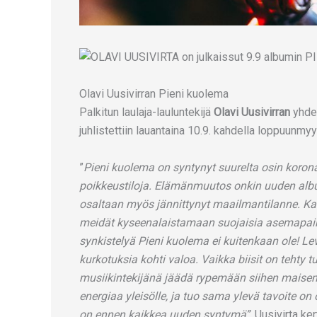
Olavi Uusivirran Pieni kuolema
Palkitun laulaja-lauluntekijä
Olavi Uusivirran
yhde
juhlistettiin lauantaina 10.9. kahdella loppuunmyy
”
Pieni kuolema on syntynyt suurelta osin korona
poikkeustiloja. Elämänmuutos onkin uuden albu
osaltaan myös jännittynyt maailmantilanne. Ka
meidät kyseenalaistamaan suojaisia asemapai
synkistelyä Pieni kuolema ei kuitenkaan ole! 
kurkotuksia kohti valoa. Vaikka biisit on tehty
musiikintekijänä jäädä rypemään siihen maisema
energiaa yleisölle, ja tuo sama ylevä tavoite 
on ennen kaikkea uuden syntymä”
, Uusivirta ker