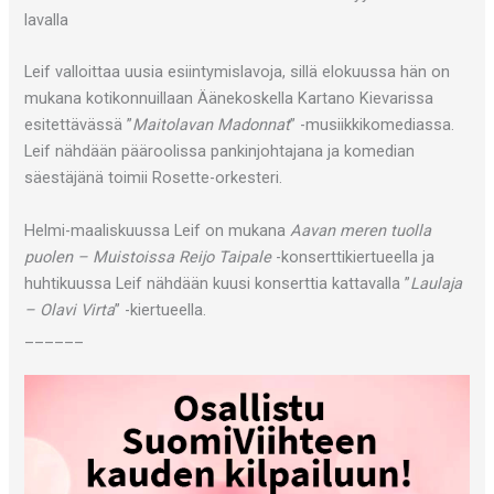
lavalla
Leif valloittaa uusia esiintymislavoja, sillä elokuussa hän on
mukana kotikonnuillaan Äänekoskella Kartano Kievarissa
esitettävässä ”
Maitolavan Madonnat
” -musiikkikomediassa.
Leif nähdään pääroolissa pankinjohtajana ja komedian
säestäjänä toimii Rosette-orkesteri.
Helmi-maaliskuussa Leif on mukana
Aavan meren tuolla
puolen – Muistoissa Reijo Taipale
-konserttikiertueella ja
huhtikuussa Leif nähdään kuusi konserttia kattavalla ”
Laulaja
– Olavi Virta
” -kiertueella.
______