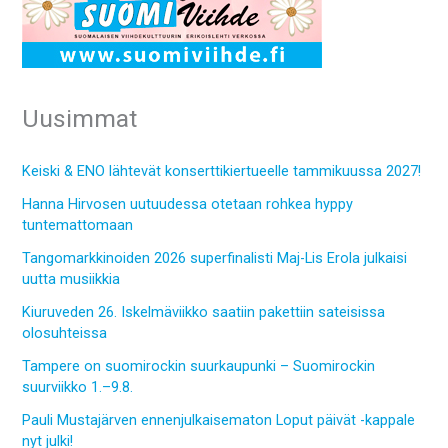
Uusimmat
Keiski & ENO lähtevät konserttikiertueelle tammikuussa 2027!
Hanna Hirvosen uutuudessa otetaan rohkea hyppy
tuntemattomaan
Tangomarkkinoiden 2026 superfinalisti Maj-Lis Erola julkaisi
uutta musiikkia
Kiuruveden 26. Iskelmäviikko saatiin pakettiin sateisissa
olosuhteissa
Tampere on suomirockin suurkaupunki – Suomirockin
suurviikko 1.–9.8.
Pauli Mustajärven ennenjulkaisematon Loput päivät -kappale
nyt julki!