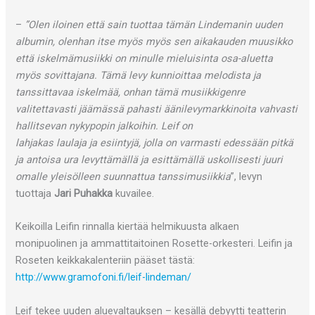
–
”Olen iloinen että sain tuottaa tämän Lindemanin uuden
albumin, olenhan itse myös myös sen aikakauden muusikko
että iskelmämusiikki on minulle mieluisinta osa-aluetta
myös sovittajana. Tämä levy kunnioittaa melodista ja
tanssittavaa iskelmää, onhan tämä musiikkigenre
valitettavasti jäämässä pahasti äänilevymarkkinoita vahvasti
hallitsevan nykypopin jalkoihin. Leif on
lahjakas laulaja ja esiintyjä, jolla on varmasti edessään pitkä
ja antoisa ura levyttämällä ja esittämällä uskollisesti juuri
omalle yleisölleen suunnattua tanssimusiikkia
”, levyn
tuottaja
Jari Puhakka
kuvailee.
Keikoilla Leifin rinnalla kiertää helmikuusta alkaen
monipuolinen ja ammattitaitoinen Rosette-orkesteri. Leifin ja
Roseten keikkakalenteriin pääset tästä:
http://www.gramofoni.fi/leif-lindeman/
Leif tekee uuden aluevaltauksen – kesällä debyytti teatterin