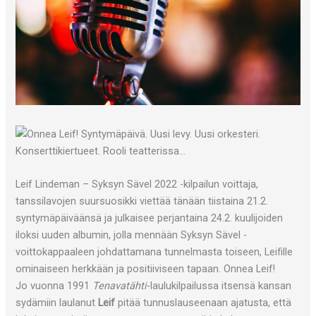
Leif Lindeman – Syksyn Sävel 2022 -kilpailun voittaja,
tanssilavojen suursuosikki viettää tänään tiistaina 21.2.
syntymäpäiväänsä ja julkaisee perjantaina 24.2. kuulijoiden
iloksi uuden albumin, jolla mennään Syksyn Sävel -
voittokappaaleen johdattamana tunnelmasta toiseen, Leifille
ominaiseen herkkään ja positiiviseen tapaan. Onnea Leif!
Jo vuonna 1991
Tenavatähti
-laulukilpailussa itsensä kansan
sydämiin laulanut
Leif
pitää tunnuslauseenaan ajatusta, että