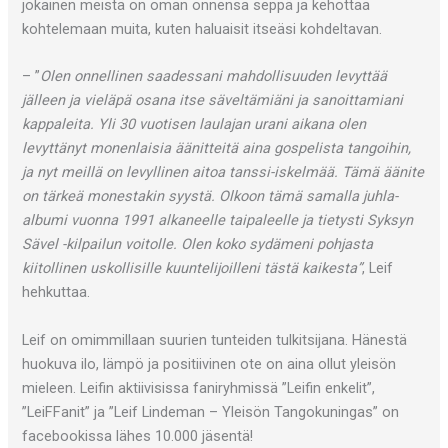
jokainen meistä on oman onnensa seppä ja kehottaa
kohtelemaan muita, kuten haluaisit itseäsi kohdeltavan.
– ”
Olen onnellinen saadessani mahdollisuuden levyttää
jälleen ja vieläpä osana itse säveltämiäni ja sanoittamiani
kappaleita. Yli 30 vuotisen laulajan urani aikana olen
levyttänyt monenlaisia äänitteitä aina gospelista tangoihin,
ja nyt meillä on levyllinen aitoa tanssi-iskelmää. Tämä äänite
on tärkeä monestakin syystä. Olkoon tämä samalla juhla-
albumi vuonna 1991 alkaneelle taipaleelle ja tietysti Syksyn
Sävel -kilpailun voitolle. Olen koko sydämeni pohjasta
kiitollinen uskollisille kuuntelijoilleni tästä kaikesta”
, Leif
hehkuttaa.
Leif on omimmillaan suurien tunteiden tulkitsijana. Hänestä
huokuva ilo, lämpö ja positiivinen ote on aina ollut yleisön
mieleen. Leifin aktiivisissa faniryhmissä ”Leifin enkelit”,
”LeiFFanit” ja ”Leif Lindeman – Yleisön Tangokuningas” on
facebookissa lähes 10.000 jäsentä!