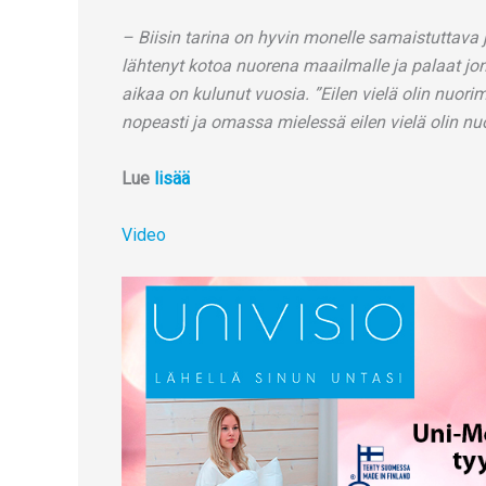
– Biisin tarina on hyvin monelle samaistuttava ja
lähtenyt kotoa nuorena maailmalle ja palaat jon
aikaa on kulunut vuosia. ”Eilen vielä olin nuori
nopeasti ja omassa mielessä eilen vielä olin nuo
Lue
lisää
Video