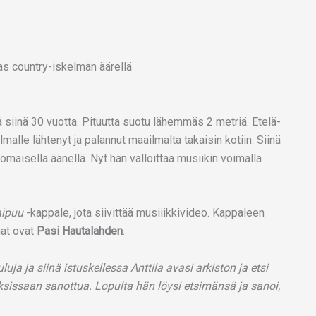
kas country-iskelmän äärellä
ä siinä 30 vuotta. Pituutta suotu lähemmäs 2 metriä. Etelä-
lle lähtenyt ja palannut maailmalta takaisin kotiin. Siinä
piomaisella äänellä. Nyt hän valloittaa musiikin voimalla
aipuu
-kappale, jota siivittää musiiikkivideo. Kappaleen
nat ovat
Pasi Hautalahden
.
luja ja siinä istuskellessa Anttila avasi arkiston ja etsi
uksissaan sanottua. Lopulta hän löysi etsimänsä ja sanoi,