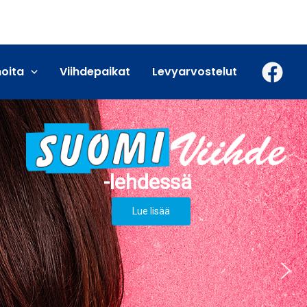
moita
Viihdepaikat
Levyarvostelut
Lue lisää