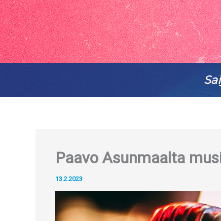
Sai
Paavo Asunmaalta musii
13.2.2023