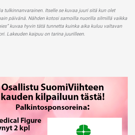
 tulkinnanvarainen. Itselle se kuvaa juuri sitä kun olet
ain päivänä. Nähden kotosi samoilla nuorilla silmillä vaikka
mies” kuvaa hyvin tätä tunnetta kuinka aika kuluu valtavan
ri. Lakeuden kaipuu on tarina juurilleen.