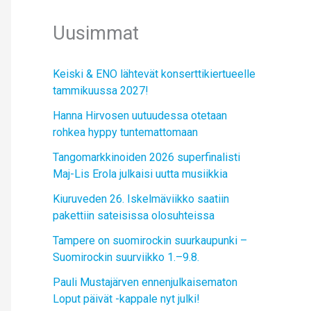
Uusimmat
Keiski & ENO lähtevät konserttikiertueelle
tammikuussa 2027!
Hanna Hirvosen uutuudessa otetaan
rohkea hyppy tuntemattomaan
Tangomarkkinoiden 2026 superfinalisti
Maj-Lis Erola julkaisi uutta musiikkia
Kiuruveden 26. Iskelmäviikko saatiin
pakettiin sateisissa olosuhteissa
Tampere on suomirockin suurkaupunki –
Suomirockin suurviikko 1.–9.8.
Pauli Mustajärven ennenjulkaisematon
Loput päivät -kappale nyt julki!