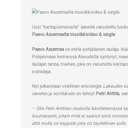
Uusi ”karitapiomaisella”-äänellä varustettu tulo
Paavo Asunmaalta musiikkivideo & single
Paavo Asunmaa
on etelä-pohjalainen laulaja. Ikä
Pohjanmaan helmessä Alavudella syntynyt, maailma
laulajan tarina, miehen, joka on varustettu karita
estradeja.
Nyt julkaistaan virallinen ensisingle
Lakeuden k
sävelen ja sovituksen on tehnyt
Petri Anttila
, sa
–
Olin Petri Anttilan studiolla äänittelemässä lau
kuumeisesti, jotain mitä ei saanut siinä innost
että mulla on kappale joka on täydellinen sulle.