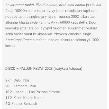
Levottomat tuulet, Ilkeitä asioita, Ketä sinä odotat
ja
Hei älä
luule
. DISCOn historiasta löytyy kuusi radiolistan top5:een
noussutta hittisingleä, ja yhtyeen vuonna 2002 julkaistua
albumia
Musta sydän
on myyty yli 60000 kappaletta. Duon
keikkakalenterista on löytynyt Suomen suurimmat festarit
sekä sadat muut keikkapaikat. Yhtyeen viimeisin single
Kauniimpi ilman sua
feat. Irina on soinut radioissa yli 1000
kertaa.
DISCO – PALUUN KEVÄT 2023 (lisäyksiä tulossa)
27.1. Oulu, Ihku
28.1. Tampere, Ihku
10.2. Joensuu, Las Palmas Kimmel
11.2. Kitee, Kiteen Karhu
4.3. Espoo, Sellosali