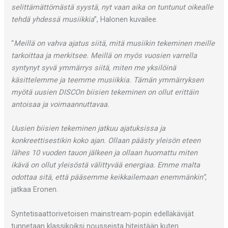
selittämättömästä syystä, nyt vaan aika on tuntunut oikealle
tehdä yhdessä musiikkia
”, Halonen kuvailee.
“
Meillä on vahva ajatus siitä, mitä musiikin tekeminen meille
tarkoittaa ja merkitsee. Meillä on myös vuosien varrella
syntynyt syvä ymmärrys siitä, miten me yksilöinä
käsittelemme ja teemme musiikkia. Tämän ymmärryksen
myötä uusien DISCOn biisien tekeminen on ollut erittäin
antoisaa ja voimaannuttavaa.
Uusien biisien tekeminen jatkuu ajatuksissa ja
konkreettisestikin koko ajan. Ollaan päästy yleisön eteen
lähes 10 vuoden tauon jälkeen ja ollaan huomattu miten
ikävä on ollut yleisöstä välittyvää energiaa. Emme malta
odottaa sitä, että pääsemme keikkailemaan enemmänkin”
,
jatkaa Eronen.
Syntetisaattorivetoisen mainstream-popin edelläkävijät
tunnetaan klassikoiksi nousseista hiteistään kuten