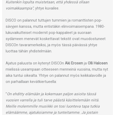
Kuitenkin lopulta muistetaan, että yhdessä ollaan
voimakkaampia”
, yhtye kuvailee.
DISCO on palannut tuttujen tummien ja romanttisten pop-
sävyjen kanssa, mutta entistäkin elinvoimaisempana. 1980-
lukuvaikutteiset modernit pop-kappaleet ja suoraan
sydämeen menevät koskettavat tekstit ovat muodostuneet
DISCOn tavaramerkeiksi, ja myös tässä päivässä yhtye
luottaa tähän yhdistelmään.
Ajatus paluusta on kytenyt DISCOn
Aki Erosen
ja
Olli Halosen
mielissä useampaan otteeseen menneinä vuosina, mutta nyt
aika tuntui oikealta. Yhtye on palannut myös keikkalavoille ja
on parhaillaan kevätkiertueella:
”
On ehditty elämään ja kokemaan paljon asioita tässä
vuosien varrella ja tuli tarve päästä käsittelemään niitä.
Meille molemmille musiikki on tosi luonteva tapa tutkia
elämäämme, ajatuksiamme ja tunteitamme. Ja jostain