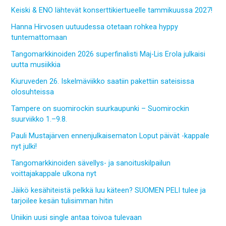
Keiski & ENO lähtevät konserttikiertueelle tammikuussa 2027!
Hanna Hirvosen uutuudessa otetaan rohkea hyppy
tuntemattomaan
Tangomarkkinoiden 2026 superfinalisti Maj-Lis Erola julkaisi
uutta musiikkia
Kiuruveden 26. Iskelmäviikko saatiin pakettiin sateisissa
olosuhteissa
Tampere on suomirockin suurkaupunki – Suomirockin
suurviikko 1.–9.8.
Pauli Mustajärven ennenjulkaisematon Loput päivät -kappale
nyt julki!
Tangomarkkinoiden sävellys- ja sanoituskilpailun
voittajakappale ulkona nyt
Jäikö kesähiteistä pelkkä luu käteen? SUOMEN PELI tulee ja
tarjoilee kesän tulisimman hitin
Uniikin uusi single antaa toivoa tulevaan