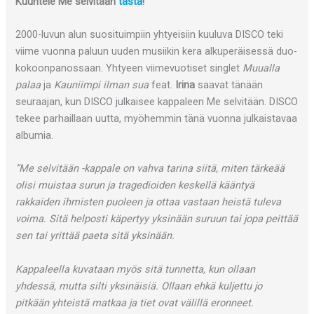
Kuuntele Me selvitään
tästä
!
2000-luvun alun suosituimpiin yhtyeisiin kuuluva DISCO teki
viime vuonna paluun uuden musiikin kera alkuperäisessä duo-
kokoonpanossaan. Yhtyeen viimevuotiset singlet
Muualla
palaa
ja
Kauniimpi ilman sua
feat.
Irina
saavat tänään
seuraajan, kun DISCO julkaisee kappaleen Me selvitään. DISCO
tekee parhaillaan uutta, myöhemmin tänä vuonna julkaistavaa
albumia.
”Me selvitään -kappale on vahva tarina siitä, miten tärkeää
olisi muistaa surun ja tragedioiden keskellä kääntyä
rakkaiden ihmisten puoleen ja ottaa vastaan heistä tuleva
voima. Sitä helposti käpertyy yksinään suruun tai jopa peittää
sen tai yrittää paeta sitä yksinään.
Kappaleella kuvataan myös sitä tunnetta, kun ollaan
yhdessä, mutta silti yksinäisiä. Ollaan ehkä kuljettu jo
pitkään yhteistä matkaa ja tiet ovat välillä eronneet.