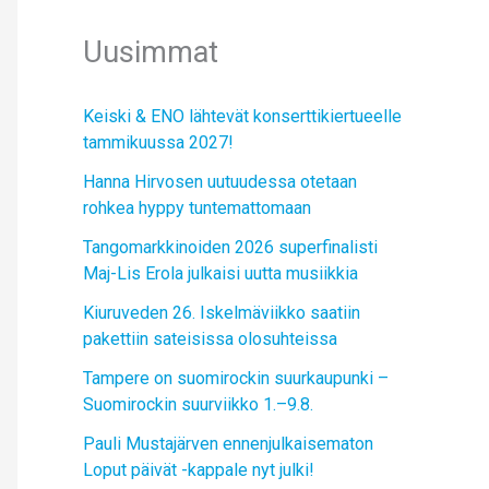
Uusimmat
Keiski & ENO lähtevät konserttikiertueelle
tammikuussa 2027!
Hanna Hirvosen uutuudessa otetaan
rohkea hyppy tuntemattomaan
Tangomarkkinoiden 2026 superfinalisti
Maj-Lis Erola julkaisi uutta musiikkia
Kiuruveden 26. Iskelmäviikko saatiin
pakettiin sateisissa olosuhteissa
Tampere on suomirockin suurkaupunki –
Suomirockin suurviikko 1.–9.8.
Pauli Mustajärven ennenjulkaisematon
Loput päivät -kappale nyt julki!