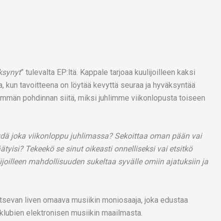
ksynyt
” tulevalta EP:ltä. Kappale tarjoaa kuulijoilleen kaksi
sta, kun tavoitteena on löytää kevyttä seuraa ja hyväksyntää
emmän pohdinnan siitä, miksi juhlimme viikonlopusta toiseen
äydä joka viikonloppu juhlimassa? Sekoittaa oman pään vai
yisi? Tekeekö se sinut oikeasti onnelliseksi vai etsitkö
ijoilleen mahdollisuuden sukeltaa syvälle omiin ajatuksiin ja
itsevan liven omaava musiikin moniosaaja, joka edustaa
klubien elektronisen musiikin maailmasta.