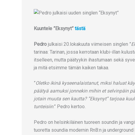
Kuuntele ”Eksynyt”
tästä
Pedro
julkaisi 20.lokakuuta viimeisen singlen ”
E
tarinaa: Tarinan, jossa kerrotaan klubi-illan kulu
itselleen, mutta päätyykin ihastumaan sekä syv
ja mitä etsimme tämän kaiken takaa.
”
Oletko ikinä kyseenalaistanut, miksi haluat k
päätyä aamuksi jonnekin mihin et selvinpäin päät
jotain muuta sen kautta? ”Eksynyt” tarjoaa kuul
tunteisiin
.” Pedro kertoo.
Pedro on helsinkiläinen tuoreen soundin ja vang
tuoretta soundia modernin RnB:n ja underground 