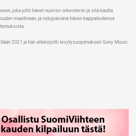
een, joka johti hänet nuoriso-orkesteriin ja sitä kautta
nouden maailmaan, ja nykypäivänä hänen kappaleidensa
untemuksista.
llään 2021 ja hän allekirjoitti levytyssopimuksen Sony Music