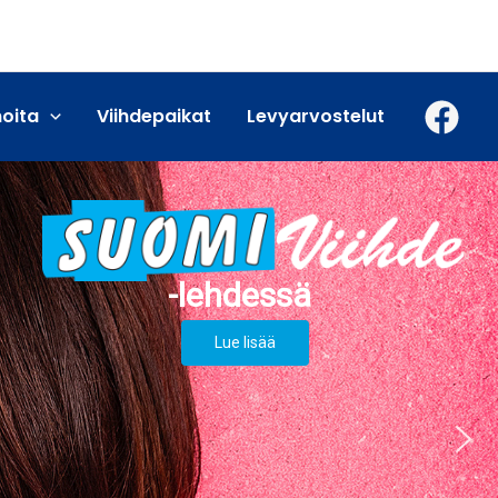
moita
Viihdepaikat
Levyarvostelut
Lue lisää