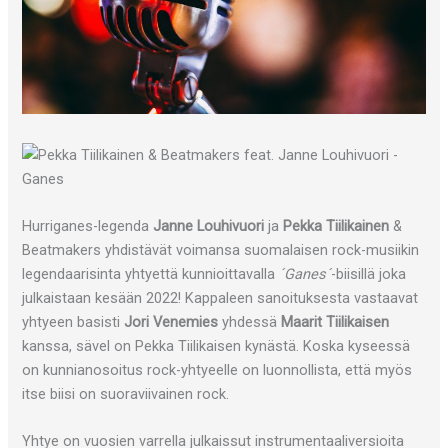
Hurriganes-legenda
Janne Louhivuori
ja
Pekka Tiilikainen
&
Beatmakers yhdistävät voimansa suomalaisen rock-musiikin
legendaarisinta yhtyettä kunnioittavalla
´Ganes´
-biisillä joka
julkaistaan kesään 2022! Kappaleen sanoituksesta vastaavat
yhtyeen basisti
Jori Venemies
yhdessä
Maarit Tiilikaisen
kanssa, sävel on Pekka Tiilikaisen kynästä. Koska kyseessä
on kunnianosoitus rock-yhtyeelle on luonnollista, että myös
itse biisi on suoraviivainen rock.
Yhtye on vuosien varrella julkaissut instrumentaaliversioita