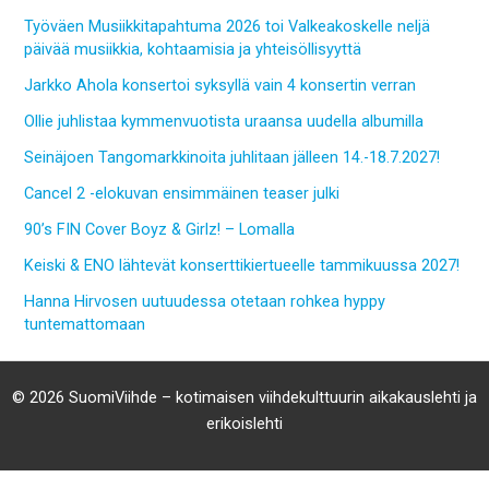
Työväen Musiikkitapahtuma 2026 toi Valkeakoskelle neljä
päivää musiikkia, kohtaamisia ja yhteisöllisyyttä
Jarkko Ahola konsertoi syksyllä vain 4 konsertin verran
Ollie juhlistaa kymmenvuotista uraansa uudella albumilla
Seinäjoen Tangomarkkinoita juhlitaan jälleen 14.-18.7.2027!
Cancel 2 -elokuvan ensimmäinen teaser julki
90’s FIN Cover Boyz & Girlz! – Lomalla
Keiski & ENO lähtevät konserttikiertueelle tammikuussa 2027!
Hanna Hirvosen uutuudessa otetaan rohkea hyppy
tuntemattomaan
© 2026 SuomiViihde – kotimaisen viihdekulttuurin aikakauslehti ja
erikoislehti