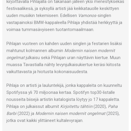
kirjoittavalla Pihlajalla on takanaan jälleen yksi menestyksekäs
festivaalikesä, ja syksyllä artisti jää keikkatauolle keskittyen
uuden musiikin tekemiseen. Edellisen
Vamonos
-singlen
vastapainoksi BMW-kappaleella Pihlaja yhdistää herkkyyttä ja
voimaa tummasävyiseen tuotantomaailmaan.
Pihlajan vuoteen on kahden uuden singlen ja festarien lisäksi
mahtunut kolmannen albumin
Modernin naisen modernit
ongelmat
julkaisu sekä Pihlajan uran näyttävin kiertue. Muun
muassa Tavastialla nähty levynjulkaisukiertue keräsi kiitosta
vaikuttavasta ja hiotusta kokonaisuudesta.
Pihlaja on artisti ja lauluntekijä, jonka kappaleita on kuunneltu
Spotifyssa yli 70 miljoonaa kertaa. Spotifyn top30-listalle
nousseita biisejä artistin katalogista löytyy jo 17 kappaletta.
Pihlaja on julkaissut albumit
Kirjoitettu tähtiin
(2020),
Paha
Barbi
(2022) ja
Modernin naisen modernit ongelmat
(2025),
jotka ovat kaikki ylittäneet kultalevyrajan.