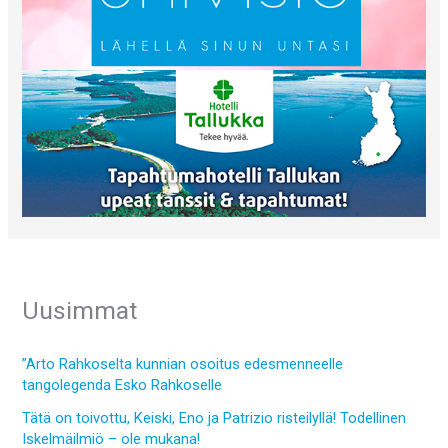
Uusimmat
”Arto Rahkoselta kunnian osoitus edesmenneelle
tangolegenda Esko Rahkoselle
Tätä on toivottu, Keiski, Eno ja Patrizio risteilyllä! Todellinen
Iskelmäilmiö – ole mukana!