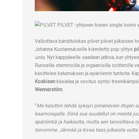
Valloittava bänditulokas pilvet pilvet julkaisee 
Johanna Kustannukselle kiinnitetty pop-yhtye
pi
unta
. Nyt kappaleelle saadaan jatkoa, kun yhtye
Runsailla stemmoilla ja orgaanisilla soittimilla 
käsittelee katumuksen ja epäröinnin tunteita. Ka
Koskisen
käsialaa ja sovitus syntyi treenikämpä
Wennerstöm
.
”
Me haluttiin tehdä syksyn pimenevien iltojen 
kaamosajalle. Siinä sua suudellut on meistä juu
epäröintiä ja haikeutta, mutta sen tanssittava r
toivomme. Jännää ja kivaa taas julkaista uutta 