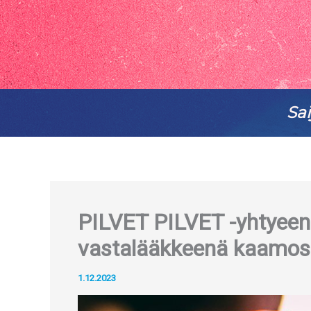
Sai
PILVET PILVET -yhtyeen t
vastalääkkeenä kaamosa
1.12.2023