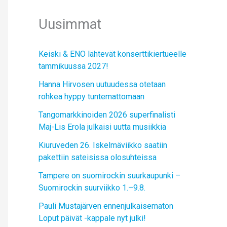
Uusimmat
Keiski & ENO lähtevät konserttikiertueelle
tammikuussa 2027!
Hanna Hirvosen uutuudessa otetaan
rohkea hyppy tuntemattomaan
Tangomarkkinoiden 2026 superfinalisti
Maj-Lis Erola julkaisi uutta musiikkia
Kiuruveden 26. Iskelmäviikko saatiin
pakettiin sateisissa olosuhteissa
Tampere on suomirockin suurkaupunki –
Suomirockin suurviikko 1.–9.8.
Pauli Mustajärven ennenjulkaisematon
Loput päivät -kappale nyt julki!