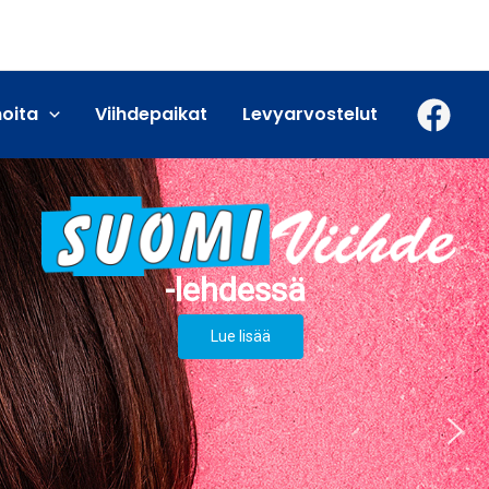
moita
Viihdepaikat
Levyarvostelut
Lue lisää