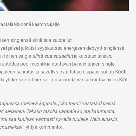
toisen singlensä siinä sua suudellut
lvet pilvet
julkaisi syyskuussa energisen debyyttisinglensä
en toinen single
siinä sua suudellut
julkaistaan tänään.
varustettua pop-musiikkia esittävän bändin toinen single
ppaleen sanoitus ja sävellys ovat tuttuun tapaan solisti
Kosti
llä yhdessä soittaessa. Tuotannosta vastaa ruotsalainen
Kim
saapuessa menevä kappale, joka toimii vastalääkkeenä
ri sellainen! Tekstin tasolla kappale kuvaa katumusta,
ytmi saa kuulijan varmasti hyvälle tuulelle. Näin ainakin
musiikkia!”
, yhtye kommentoi.