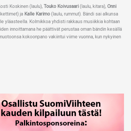
sti Koskinen (laulu),
Touko Koivusaari
(laulu, kitara),
Onni
kettimet) ja
Kalle Karimo
(laulu, rummut). Bändi sai alkunsa
le yläasteella. Kolmikkoa yhdisti rakkaus musiikkia kohtaan
iden innoittamana he päättivät perustaa oman bändin kesällä
 muotoonsa kokoonpano vakiintui viime vuonna, kun nykyinen