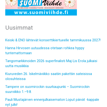
Uusimmat
Keiski & ENO lähtevät konserttikiertueelle tammikuussa 2027!
Hanna Hirvosen uutuudessa otetaan rohkea hyppy
tuntemattomaan
Tangomarkkinoiden 2026 superfinalisti Maj-Lis Erola julkaisi
uutta musiikkia
Kiuruveden 26. Iskelmäviikko saatiin pakettiin sateisissa
olosuhteissa
Tampere on suomirockin suurkaupunki – Suomirockin
suurviikko 1.–9.8.
Pauli Mustajärven ennenjulkaisematon Loput päivät -kappale
nyt julki!