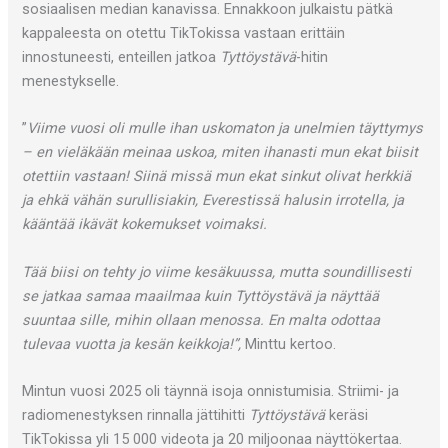
sosiaalisen median kanavissa. Ennakkoon julkaistu pätkä
kappaleesta on otettu TikTokissa vastaan erittäin
innostuneesti, enteillen jatkoa
Tyttöystävä
-hitin
menestykselle.
”
Viime vuosi oli mulle ihan uskomaton ja unelmien täyttymys
– en vieläkään meinaa uskoa, miten ihanasti mun ekat biisit
otettiin vastaan! Siinä missä mun ekat sinkut olivat herkkiä
ja ehkä vähän surullisiakin, Everestissä halusin irrotella, ja
kääntää ikävät kokemukset voimaksi.
Tää biisi on tehty jo viime kesäkuussa, mutta soundillisesti
se jatkaa samaa maailmaa kuin Tyttöystävä ja näyttää
suuntaa sille, mihin ollaan menossa. En malta odottaa
tulevaa vuotta ja kesän keikkoja!”,
Minttu kertoo.
Mintun vuosi 2025 oli täynnä isoja onnistumisia. Striimi- ja
radiomenestyksen rinnalla jättihitti
Tyttöystävä
keräsi
TikTokissa yli 15 000 videota ja 20 miljoonaa näyttökertaa.