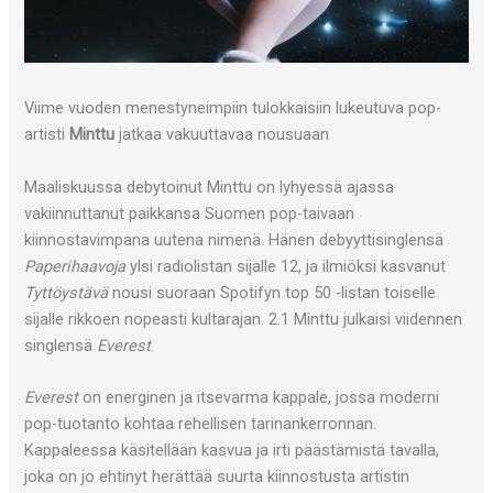
Viime vuoden menestyneimpiin tulokkaisiin lukeutuva pop-
artisti
Minttu
jatkaa vakuuttavaa nousuaan
Maaliskuussa debytoinut Minttu on lyhyessä ajassa
vakiinnuttanut paikkansa Suomen pop-taivaan
kiinnostavimpana uutena nimenä. Hänen debyyttisinglensä
Paperihaavoja
ylsi radiolistan sijalle 12, ja ilmiöksi kasvanut
Tyttöystävä
nousi suoraan Spotifyn top 50 -listan toiselle
sijalle rikkoen nopeasti kultarajan. 2.1 Minttu julkaisi viidennen
singlensä
Everest
.
Everest
on energinen ja itsevarma kappale, jossa moderni
pop-tuotanto kohtaa rehellisen tarinankerronnan.
Kappaleessa käsitellään kasvua ja irti päästämistä tavalla,
joka on jo ehtinyt herättää suurta kiinnostusta artistin