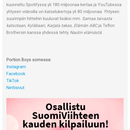
kuunneltu Spotifyssa yli 180 miljoonaa kertaa ja YouTubessa
yhtyeen videoilla on katselukertoja yli 80 miljoonaa. Yhtyeen
suurimpiin hitteihin kuuluvat lisäksi mm.
Samaa taivasta
katsotaan, Kyläbaari, Karjala takas, Elämän ABC
ja Teflon
Brothersin kanssa yhdessä tehty
Nautin elämästä
.
Portion Boys somessa:
Instagram
Facebook
TikTok
Nettisivut