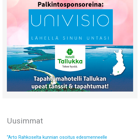
Uusimmat
”Arto Rahkoselta kunnian osoitus edesmenneelle