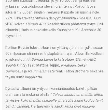
Suomen suosituin bilebändi, jo yli 10-vuotisen ja edelleen
jyrkässä nousukiidossa olevan uran tehnyt Portion Boys
julkaisi 1.9 uuden singlen
Tilipäivä
. Kappale on uusin single
22.9. julkaistavalta yhtyeen debyyttialbumilta
Dynastia
. Juuri
yli 40 keikan
Elämän ABC
-kesäkiertueen päättänyt yhtye juhlii
albumin julkaisua erikoiskeikalla Kauhajoen IKH Areenalla 30.
syyskuuta.
Portion Boysin tuleva albumi on ylittänyt jo ennen julkaisuaan
60 miljoonan striimin eli triplaplatinan rajan. Albumilla kuullaan
jo julkaistut hitit
Samaa taivasta katsotaan, Elämän ABC,
Vauhti kiihtyy
feat.
Matti ja Teppo
,
Kyläbaari, Seksi
Seinäjoella
ja
Nautin elämästä
feat. Teflon Brothers sekä viisi
täysin uutta kappaletta.
Dynastia-albumi on yhtyeen kunnianosoitus kaikille pitkän
uran varrella mukana olleille: ”
Tuleva albumi on meidän kiitos
ja ylistys koko meidän rakkaalle yhteisölle johon kuuluu fanit,
bändin jäsenet, kiertuecrew ja kaikki ketkä ovat mukana