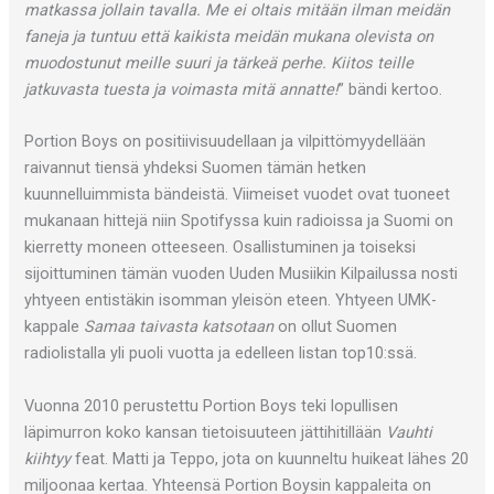
matkassa jollain tavalla. Me ei oltais mitään ilman meidän
faneja ja tuntuu että kaikista meidän mukana olevista on
muodostunut meille suuri ja tärkeä perhe. Kiitos teille
jatkuvasta tuesta ja voimasta mitä annatte!
” bändi kertoo.
Portion Boys on positiivisuudellaan ja vilpittömyydellään
raivannut tiensä yhdeksi Suomen tämän hetken
kuunnelluimmista bändeistä. Viimeiset vuodet ovat tuoneet
mukanaan hittejä niin Spotifyssa kuin radioissa ja Suomi on
kierretty moneen otteeseen. Osallistuminen ja toiseksi
sijoittuminen tämän vuoden Uuden Musiikin Kilpailussa nosti
yhtyeen entistäkin isomman yleisön eteen. Yhtyeen UMK-
kappale
Samaa taivasta katsotaan
on ollut Suomen
radiolistalla yli puoli vuotta ja edelleen listan top10:ssä.
Vuonna 2010 perustettu Portion Boys teki lopullisen
läpimurron koko kansan tietoisuuteen jättihitillään
Vauhti
kiihtyy
feat. Matti ja Teppo, jota on kuunneltu huikeat lähes 20
miljoonaa kertaa. Yhteensä Portion Boysin kappaleita on