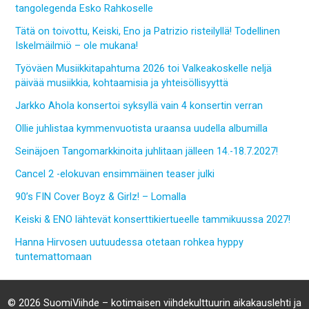
tangolegenda Esko Rahkoselle
Tätä on toivottu, Keiski, Eno ja Patrizio risteilyllä! Todellinen
Iskelmäilmiö – ole mukana!
Työväen Musiikkitapahtuma 2026 toi Valkeakoskelle neljä
päivää musiikkia, kohtaamisia ja yhteisöllisyyttä
Jarkko Ahola konsertoi syksyllä vain 4 konsertin verran
Ollie juhlistaa kymmenvuotista uraansa uudella albumilla
Seinäjoen Tangomarkkinoita juhlitaan jälleen 14.-18.7.2027!
Cancel 2 -elokuvan ensimmäinen teaser julki
90’s FIN Cover Boyz & Girlz! – Lomalla
Keiski & ENO lähtevät konserttikiertueelle tammikuussa 2027!
Hanna Hirvosen uutuudessa otetaan rohkea hyppy
tuntemattomaan
© 2026 SuomiViihde – kotimaisen viihdekulttuurin aikakauslehti ja