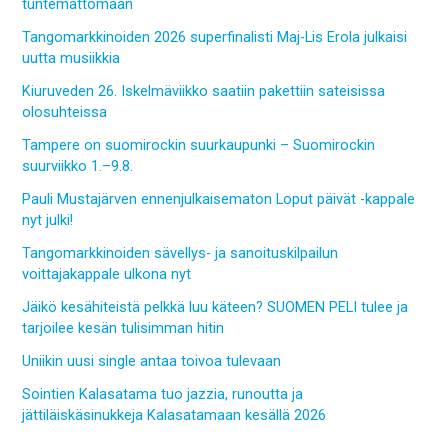
tuntemattomaan
Tangomarkkinoiden 2026 superfinalisti Maj-Lis Erola julkaisi
uutta musiikkia
Kiuruveden 26. Iskelmäviikko saatiin pakettiin sateisissa
olosuhteissa
Tampere on suomirockin suurkaupunki – Suomirockin
suurviikko 1.–9.8.
Pauli Mustajärven ennenjulkaisematon Loput päivät -kappale
nyt julki!
Tangomarkkinoiden sävellys- ja sanoituskilpailun
voittajakappale ulkona nyt
Jäikö kesähiteistä pelkkä luu käteen? SUOMEN PELI tulee ja
tarjoilee kesän tulisimman hitin
Uniikin uusi single antaa toivoa tulevaan
Sointien Kalasatama tuo jazzia, runoutta ja
jättiläiskäsinukkeja Kalasatamaan kesällä 2026