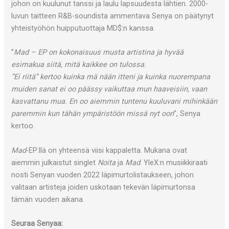
johon on kuulunut tanssi ja laulu lapsuudesta lähtien. 2000-
luvun taitteen R&B-soundista ammentava Senya on päätynyt
yhteistyöhön huipputuottaja MD$:n kanssa.
”
Mad – EP on kokonaisuus musta artistina ja hyvää
esimakua siitä, mitä kaikkee on tulossa.
”Ei riitä” kertoo kuinka mä nään itteni ja kuinka nuorempana
muiden sanat ei oo päässy vaikuttaa mun haaveisiin, vaan
kasvattanu mua. En oo aiemmin tuntenu kuuluvani mihinkään
paremmin kun tähän ympäristöön missä nyt oon
”, Senya
kertoo.
Mad
-EP:llä on yhteensä viisi kappaletta. Mukana ovat
aiemmin julkaistut singlet
Noita
ja
Mad
. YleX:n musiikkiraati
nosti Senyan vuoden 2022 läpimurtolistaukseen, johon
valitaan artisteja joiden uskotaan tekevän läpimurtonsa
tämän vuoden aikana.
Seuraa Senyaa: