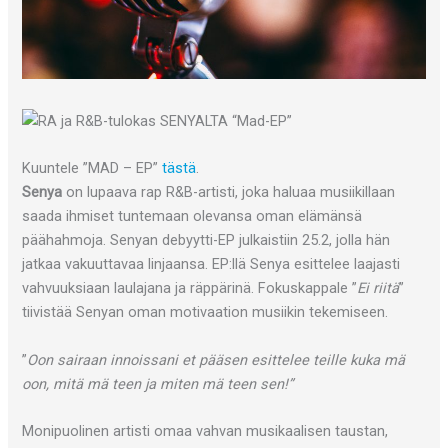
Kuuntele ”MAD – EP”
tästä
.
Senya
on lupaava rap R&B-artisti, joka haluaa musiikillaan
saada ihmiset tuntemaan olevansa oman elämänsä
päähahmoja. Senyan debyytti-EP julkaistiin 25.2, jolla hän
jatkaa vakuuttavaa linjaansa. EP:llä Senya esittelee laajasti
vahvuuksiaan laulajana ja räppärinä. Fokuskappale ”
Ei riitä
”
tiivistää Senyan oman motivaation musiikin tekemiseen.
”
Oon sairaan innoissani et pääsen esittelee teille kuka mä
oon, mitä mä teen ja miten mä teen sen!”
Monipuolinen artisti omaa vahvan musikaalisen taustan,