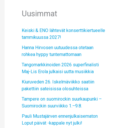
Uusimmat
Keiski & ENO lähtevät konserttikiertueelle
tammikuussa 2027!
Hanna Hirvosen uutuudessa otetaan
rohkea hyppy tuntemattomaan
Tangomarkkinoiden 2026 superfinalisti
Maj-Lis Erola julkaisi uutta musiikkia
Kiuruveden 26. Iskelmäviikko saatiin
pakettiin sateisissa olosuhteissa
Tampere on suomirockin suurkaupunki –
Suomirockin suurviikko 1.–9.8.
Pauli Mustajärven ennenjulkaisematon
Loput päivät -kappale nyt julki!