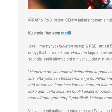
Kuuntele Huoleton
tästä
!
Juuri ilmestynyt
Huoleton
on rap & R&B–artisti
debyyttialbumin jälkeen.
Huoleton
tarjoilee aika
soundia, sekä näyttää artistin vahvuudet niin laul
”
Huoleton on yks mulle tärkeimmistä kappaleis
sitä, että yleensä stressaaminen ja huolehtimine
että about sen luomisen kanssa samaan aikaan 
koko ajan vähä sellanen huoli kaikest et oonko 
mun elämän parhaimpii päätöksii. Halusin ruokkii
Vahvan musikaalisen taustan omaava Senya on lup