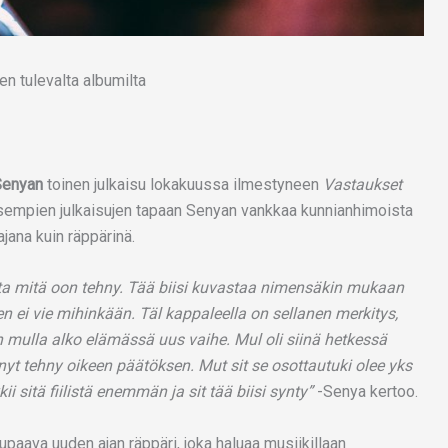
Senyan
toinen julkaisu lokakuussa ilmestyneen
Vastaukset
isempien julkaisujen tapaan Senyan vankkaa kunnianhimoista
ajana kuin räppärinä.
ta mitä oon tehny. Tää biisi kuvastaa nimensäkin mukaan
n ei vie mihinkään. Täl kappaleella on sellanen merkitys,
mulla alko elämässä uus vaihe. Mul oli siinä hetkessä
nyt tehny oikeen päätöksen. Mut sit se osottautuki olee yks
 sitä fiilistä enemmän ja sit tää biisi synty”
-Senya kertoo.
aava uuden ajan räppäri, joka haluaa musiikillaan