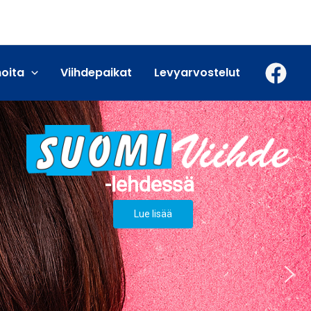
moita
Viihdepaikat
Levyarvostelut
Lue lisää