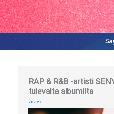
Sai
RAP & R&B -artisti SENYA
tulevalta albumilta
7.8.2023