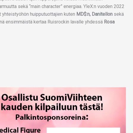
armuutta sekä “main character” energiaa. YleX:n vuoden 2022
 yhteistyöhön huipputuottajien kuten
MD$:n, Danitellon
sekä
änä ensimmäistä kertaa Ruisrockin lavalle yhdessä
Rosa