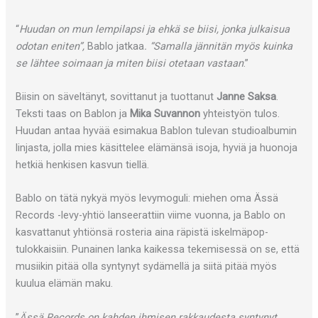
“
Huudan on mun lempilapsi ja ehkä se biisi, jonka julkaisua
odotan eniten”,
Bablo jatkaa
. “Samalla jännitän myös kuinka
se lähtee soimaan ja miten biisi otetaan vastaan
.”
Biisin on säveltänyt, sovittanut ja tuottanut
Janne Saksa
.
Teksti taas on Bablon ja
Mika Suvannon
yhteistyön tulos.
Huudan antaa hyvää esimakua Bablon tulevan studioalbumin
linjasta, jolla mies käsittelee elämänsä isoja, hyviä ja huonoja
hetkiä henkisen kasvun tiellä.
Bablo on tätä nykyä myös levymoguli: miehen oma Ässä
Records -levy-yhtiö lanseerattiin viime vuonna, ja Bablo on
kasvattanut yhtiönsä rosteria aina räpistä iskelmäpop-
tulokkaisiin. Punainen lanka kaikessa tekemisessä on se, että
musiikin pitää olla syntynyt sydämellä ja siitä pitää myös
kuulua elämän maku.
”
Ässä Records on kahden ihmisen rakkaudesta syntynyt