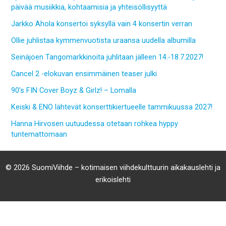
päivää musiikkia, kohtaamisia ja yhteisöllisyyttä
Jarkko Ahola konsertoi syksyllä vain 4 konsertin verran
Ollie juhlistaa kymmenvuotista uraansa uudella albumilla
Seinäjoen Tangomarkkinoita juhlitaan jälleen 14.-18.7.2027!
Cancel 2 -elokuvan ensimmäinen teaser julki
90’s FIN Cover Boyz & Girlz! – Lomalla
Keiski & ENO lähtevät konserttikiertueelle tammikuussa 2027!
Hanna Hirvosen uutuudessa otetaan rohkea hyppy
tuntemattomaan
© 2026 SuomiViihde – kotimaisen viihdekulttuurin aikakauslehti ja
erikoislehti