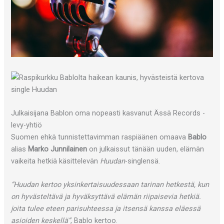
Julkaisijana Bablon oma nopeasti kasvanut Ässä Records -
levy-yhtiö
Suomen ehkä tunnistettavimman raspiäänen omaava
Bablo
alias
Marko Junnilainen
on julkaissut tänään uuden, elämän
vaikeita hetkiä käsittelevän
Huudan
-singlensä.
“Huudan kertoo yksinkertaisuudessaan tarinan hetkestä, kun
on hyvästeltävä ja hyväksyttävä elämän riipaisevia hetkiä.
joita tulee eteen parisuhteessa ja itsensä kanssa eläessä
asioiden keskellä”
, Bablo kertoo.