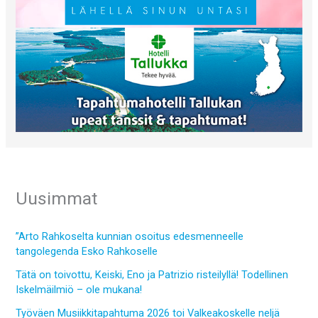
Uusimmat
”Arto Rahkoselta kunnian osoitus edesmenneelle
tangolegenda Esko Rahkoselle
Tätä on toivottu, Keiski, Eno ja Patrizio risteilyllä! Todellinen
Iskelmäilmiö – ole mukana!
Työväen Musiikkitapahtuma 2026 toi Valkeakoskelle neljä