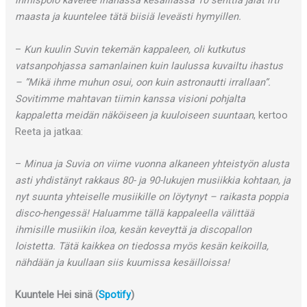
ihmispolo kävelee ihanassa kesäillassa 10 senttiä jalat irti
maasta ja kuuntelee tätä biisiä leveästi hymyillen.
–
Kun kuulin Suvin tekemän kappaleen, oli kutkutus
vatsanpohjassa samanlainen kuin laulussa kuvailtu ihastus
– ”Mikä ihme muhun osui, oon kuin astronautti irrallaan”.
Sovitimme mahtavan tiimin kanssa visioni pohjalta
kappaletta meidän näköiseen ja kuuloiseen suuntaan
, kertoo
Reeta ja jatkaa:
–
Minua ja Suvia on viime vuonna alkaneen yhteistyön alusta
asti yhdistänyt rakkaus 80- ja 90-lukujen musiikkia kohtaan, ja
nyt suunta yhteiselle musiikille on löytynyt – raikasta poppia
disco-hengessä! Haluamme tällä kappaleella välittää
ihmisille musiikin iloa, kesän keveyttä ja discopallon
loistetta. Tätä kaikkea on tiedossa myös kesän keikoilla,
nähdään ja kuullaan siis kuumissa kesäilloissa!
Kuuntele Hei sinä (
Spotify
)