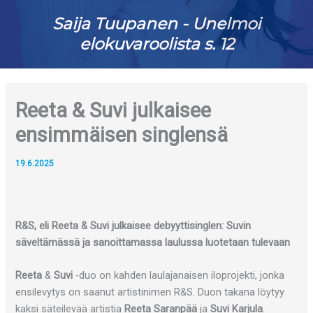
Saija Tuupanen - Unelmoi
elokuvaroolista s. 12
Reeta & Suvi julkaisee
ensimmäisen singlensä
19.6.2025
R&S, eli Reeta & Suvi julkaisee debyyttisinglen: Suvin
säveltämässä ja sanoittamassa laulussa luotetaan tulevaan
Reeta
&
Suvi
-duo on kahden laulajanaisen iloprojekti, jonka
ensilevytys on saanut artistinimen R&S. Duon takana löytyy
kaksi säteilevää artistia
Reeta Saranpää
ja
Suvi Karjula
.