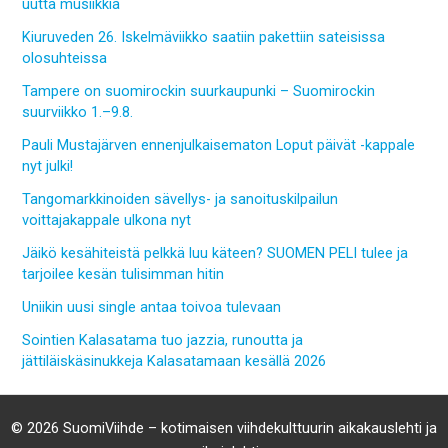
uutta musiikkia
Kiuruveden 26. Iskelmäviikko saatiin pakettiin sateisissa
olosuhteissa
Tampere on suomirockin suurkaupunki – Suomirockin
suurviikko 1.–9.8.
Pauli Mustajärven ennenjulkaisematon Loput päivät -kappale
nyt julki!
Tangomarkkinoiden sävellys- ja sanoituskilpailun
voittajakappale ulkona nyt
Jäikö kesähiteistä pelkkä luu käteen? SUOMEN PELI tulee ja
tarjoilee kesän tulisimman hitin
Uniikin uusi single antaa toivoa tulevaan
Sointien Kalasatama tuo jazzia, runoutta ja
jättiläiskäsinukkeja Kalasatamaan kesällä 2026
© 2026 SuomiViihde – kotimaisen viihdekulttuurin aikakauslehti ja