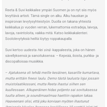
Reeta & Suvi keikkailee ympäri Suomen ja on nyt siis myös
levyttävä artisti. Tämä single on alku. Alku hauskan ja
inspiroivan levytysyhteistyön. Duolla on takana yhteistä
keikkailua jo vuoden verran, lukemattomia estradeja, laivoja,
lavoja, ravintoloita, vaikka mitä. Katso keikkakalenteri.
Soololevytyksiä heiltä löytyy roppakaupalla.
Suvi kertoo uudesta
Hei sinä
-kappaleesta, joka on hänen
sävellyksensä ja sanoituksensa: – Kepeää, iloista, purkka- ja
discopalloisaa musiikkia.
–
Ajatuksena oli tehdä meille kesäinen, kasarille kumartava,
mutta erittäin freesi laulu. Demo tästä laulusta lojui jossain
muistolaatikossani, mutta Reeta ihastui siihen sen
kuullessaan. Alkuperäinen hidas poljento sai sovituksessa
tuulta alleen, ja soundimaailmaa haettiin rapakon takaa.
Haaveenani olisi, että joku korviaan myöten ihastunut