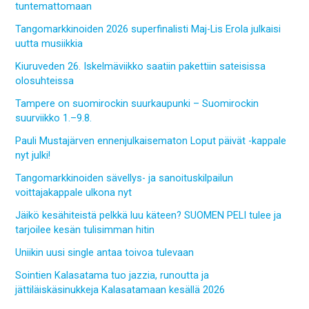
tuntemattomaan
Tangomarkkinoiden 2026 superfinalisti Maj-Lis Erola julkaisi
uutta musiikkia
Kiuruveden 26. Iskelmäviikko saatiin pakettiin sateisissa
olosuhteissa
Tampere on suomirockin suurkaupunki – Suomirockin
suurviikko 1.–9.8.
Pauli Mustajärven ennenjulkaisematon Loput päivät -kappale
nyt julki!
Tangomarkkinoiden sävellys- ja sanoituskilpailun
voittajakappale ulkona nyt
Jäikö kesähiteistä pelkkä luu käteen? SUOMEN PELI tulee ja
tarjoilee kesän tulisimman hitin
Uniikin uusi single antaa toivoa tulevaan
Sointien Kalasatama tuo jazzia, runoutta ja
jättiläiskäsinukkeja Kalasatamaan kesällä 2026