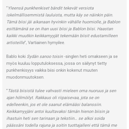
”
Yleensä punkhenkiset bändit tekevät versiota
iskelmällisemmistä lauluista, mutta käy se näinkin päin.
Tämä biisi jäi aikanaan hyvinkin vähälle huomiolle, ja Bablon
esittämänä se on ihan uusi biisi ja Bablon biisi. Haastan
kaikki muutkin keikkamyyjät tekemään biisit edustamilleen
artisteille
”, Vartiainen hymyilee.
Bablo koki
Sydän sanoo toisin
-singlen heti omakseen ja se
myös kuuluu lopputuloksessa, jossa on säilynyt tietty
punkhenkisyys vaikka biisi onkin kokenut muuten
muodonmuutoksen.
”
Tästä biisistä tulee vahvasti mieleen oma nuoruus ja sen
ajan hölmöilyt. Rakkaus oli riipaisevaa, jota se on
edelleenkin, jos et ole saanut elämääsi balanssiin.
Keikkamyyjäni antoi kuultavaksi tämän hienon biisin ja
ihastuin heti sen tarinaan ja tekstiin… se alkoi soida
päässäni todella rajuna ja soitin tuottajalleni että tämä me