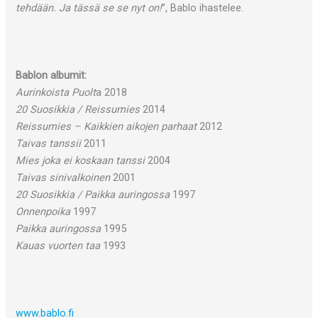
tehdään. Ja tässä se se nyt on!
”, Bablo ihastelee.
Bablon albumit:
Aurinkoista Puolt
a 2018
20 Suosikkia / Reissumies
2014
Reissumies – Kaikkien aikojen parhaat
2012
Taivas tanssii
2011
Mies joka ei koskaan tanssi
2004
Taivas sinivalkoinen
2001
20 Suosikkia / Paikka auringossa
1997
Onnenpoika
1997
Paikka auringossa
1995
Kauas vuorten taa
1993
www.bablo.fi