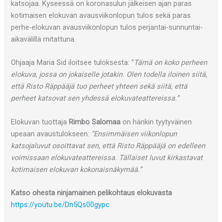
katsojaa. Kyseessä on koronasulun jälkeisen ajan paras
kotimaisen elokuvan avausviikonlopun tulos sekä paras
perhe-elokuvan avausviikonlopun tulos perjantai-sunnuntai-
aikavälillä mitattuna.
Ohjaaja Maria Sid iloitsee tuloksesta: “
Tämä on koko perheen
elokuva, jossa on jokaiselle jotakin. Olen todella iloinen siitä,
että Risto Räppääjä tuo perheet yhteen sekä siitä, että
perheet katsovat sen yhdessä elokuvateattereissa.”
Elokuvan tuottaja
Rimbo Salomaa
on hänkin tyytyväinen
upeaan avaustulokseen:
“Ensimmäisen viikonlopun
katsojaluvut osoittavat sen, että Risto Räppääjä on edelleen
voimissaan elokuvateattereissa. Tällaiset luvut kirkastavat
kotimaisen elokuvan kokonaisnäkymää.”
Katso ohesta ninjamainen pelikohtaus elokuvasta
https://youtu.be/Dn5Qs00gypc