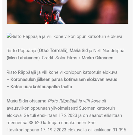
Risto Räppääjä (
Otso Törmälä
),
Maria Sid
ja Nelli Nuudelipää
(Meri Lahikainen
). Credit: Solar Films /
Marko Oikarinen
.
Risto Räppääjä ja villi kone viikonlopun katsotuin elokuva
– Koronasulun jälkeen paras kotimaisen elokuvan avaus
– Katso uusi kohtauspätkä täältä
Maria Sidin
ohjaama
Risto Räppääjä ja villi kone
oli
avausviikonloppunaan ylivoimaisesti Suomen katsotuin
elokuva. Se tuli ensi-iltaan 17.2.2023 ja on saanut eilisiltaan
mennessä 38 520 katsojaa ennakoineen. Ensi-
iltaviikonloppuna 17.-19.2.2023 elokuvalla oli kaikkiaan 31 395