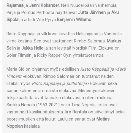
Rajamaa
ja
Jenni Kokander
. Nelli Nuudelipään vanhempia,
Pinja ja Pontus Perhosta näyttelevät
Jutta Järvinen
ja
Aku
Sipola
ja artisti Ville Pyryä
Benjamin Willamo
.
Risto Räppääjä ja villi kone kuvattiin Helsingissä ja Vantaalla
viime kesänä. Sen ovat tuottaneet Rimbo Salomaa,
Markus
Selin
ja
Jukka Helle
ja sen levittää Nordisk Film. Elokuva on
Solar Filmsin ja Ricky Rapper Oy:n yhteistuotantoa.
Maria Sid on ohjannut myös edellisen
Risto Räppääjä ja väärä
Vincent
-elokuvan. Rimbo Salomaa on tuottanut näiden
lisäksi myös
Risto Räppääjä ja pullistelija
-elokuvan sekä
sarjan kolme ensimmäistä elokuvaa. Menestyselokuvien
tekijäkaartista ovat tässäkin elokuvassa olleet mukana
Sinikka Nopola (1953-2021) sekä Tiina Nopola, jotka ovat
vastanneet käsikirjoituksesta.
Iiro Rantala
on säveltänyt sekä
score-musiikin että laulut. Laulujen sanat ovat
Matias
Nopolan
käsialaa.