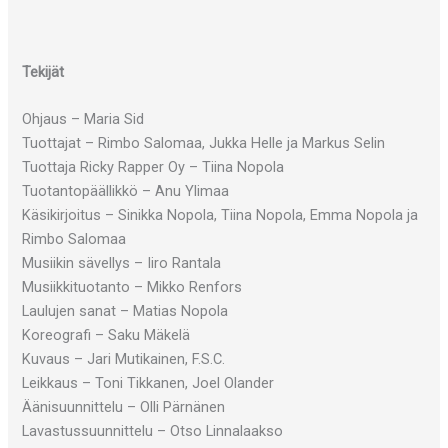
Tekijät
Ohjaus – Maria Sid
Tuottajat – Rimbo Salomaa, Jukka Helle ja Markus Selin
Tuottaja Ricky Rapper Oy – Tiina Nopola
Tuotantopäällikkö – Anu Ylimaa
Käsikirjoitus – Sinikka Nopola, Tiina Nopola, Emma Nopola ja
Rimbo Salomaa
Musiikin sävellys – Iiro Rantala
Musiikkituotanto – Mikko Renfors
Laulujen sanat – Matias Nopola
Koreografi – Saku Mäkelä
Kuvaus – Jari Mutikainen, F.S.C.
Leikkaus – Toni Tikkanen, Joel Olander
Äänisuunnittelu – Olli Pärnänen
Lavastussuunnittelu – Otso Linnalaakso