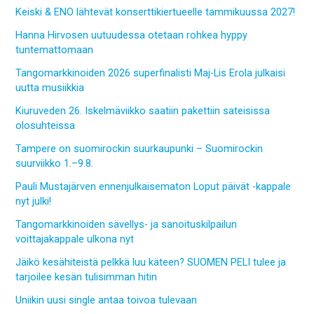
Keiski & ENO lähtevät konserttikiertueelle tammikuussa 2027!
Hanna Hirvosen uutuudessa otetaan rohkea hyppy
tuntemattomaan
Tangomarkkinoiden 2026 superfinalisti Maj-Lis Erola julkaisi
uutta musiikkia
Kiuruveden 26. Iskelmäviikko saatiin pakettiin sateisissa
olosuhteissa
Tampere on suomirockin suurkaupunki – Suomirockin
suurviikko 1.–9.8.
Pauli Mustajärven ennenjulkaisematon Loput päivät -kappale
nyt julki!
Tangomarkkinoiden sävellys- ja sanoituskilpailun
voittajakappale ulkona nyt
Jäikö kesähiteistä pelkkä luu käteen? SUOMEN PELI tulee ja
tarjoilee kesän tulisimman hitin
Uniikin uusi single antaa toivoa tulevaan