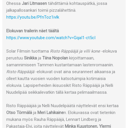
Ohessa
Jari Litmasen
tähdittämä kohtauspätkä, jossa
jalkapallosankari toimii pizzalähettinä.
https://youtu.be/PfnToz1ivlk
Elokuvan trailerin näet täältä
https://www.youtube.com/watch?v=GqaI1-ct5cI
Solar Filmsin tuottama
Risto Räppääjä ja villi kone
-elokuva
perustuu
Sinikka
ja
Tiina Nopolan
kirjoittamaan,
samannimiseen Tammen kustantamaan lastenromaaniin.
Risto Räppääjä
-elokuvat ovat aina seuranneet aikaansa ja
olleet kautta vuosien vuoden katsotuimpia kotimaisia
elokuvia. Lapsiperheiden ikisuosikit Risto Räppääjä ja Nelli
Nuudelipää seikkailevatkin tällä kertaa pelimaailmassa.
Risto Räppääjää ja Nelli Nuudelipäätä näyttelevät ensi kertaa
Otso Törmälä
ja
Meri Lahikaine
n. Elokuvassa ovat tietenkin
mukana myös Rauha Räppääjä, Lennart Lindberg ja
Pakastaja-Elvi, joita näyttelevät
Minka Kuustonen
,
Ylermi