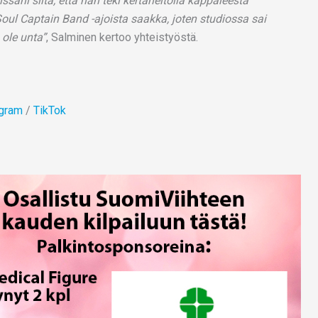
ssani siitä, että hän teki kertaheitolla kappaleesta
Soul Captain Band -ajoista saakka, joten studiossa sai
 ole unta”
, Salminen kertoo yhteistyöstä.
agram
/
TikTok