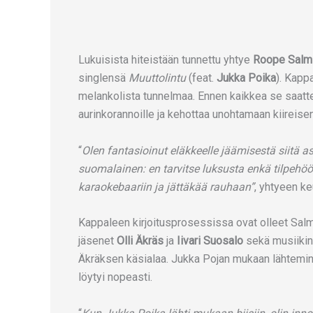
Lukuisista hiteistään tunnettu yhtye
Roope Salm
singlensä
Muuttolintu
(feat.
Jukka Poika
). Kapp
melankolista tunnelmaa. Ennen kaikkea se saatte
aurinkorannoille ja kehottaa unohtamaan kiireise
“
Olen fantasioinut eläkkeelle jäämisestä siitä 
suomalainen: en tarvitse luksusta enkä tilpehöö
karaokebaariin ja jättäkää rauhaan”
, yhtyeen k
Kappaleen kirjoitusprosessissa ovat olleet Sal
jäsenet
Olli Äkräs
ja
Iivari Suosalo
sekä musiikin
Äkräksen käsialaa. Jukka Pojan mukaan lähtemine
löytyi nopeasti.