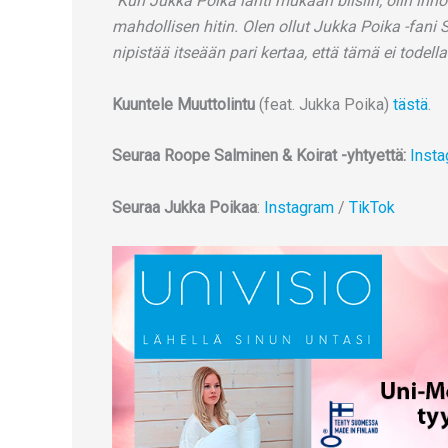
“
Kun Jukka Poika lähti mukaan biisiin, olin innoi
mahdollisen hitin. Olen ollut Jukka Poika -fani 
nipistää itseään pari kertaa, että tämä ei todella
Kuuntele Muuttolintu
(feat. Jukka Poika)
tästä
.
Seuraa Roope Salminen & Koirat -yhtyettä:
Inst
Seuraa Jukka Poikaa
:
Instagram
/
TikTok