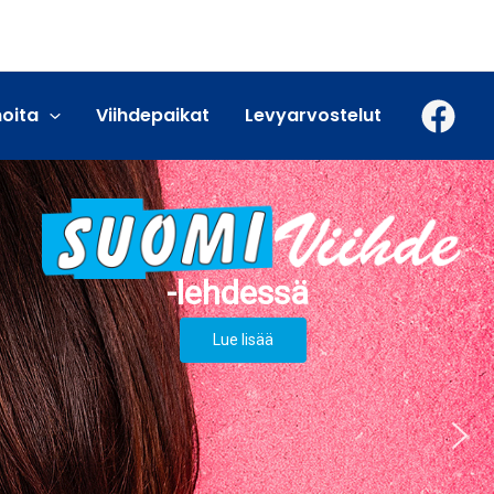
moita
Viihdepaikat
Levyarvostelut
Lue lisää