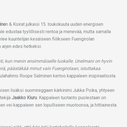
ine
n & Koirat julkaisi 15. toukokuuta uuden energisen
ale edustaa tyylillisesti rentoa ja menevää, mutta samalla
lee kuuntelijan kesäiseen fiilikseen Fuengirolan
n arjen edes hetkeksi.
asti, kun menin ensimmäiselle luokalle. Unelmani on hyvin
riä, päästäkää minut vain Fuengirolaan, istuttakaa
eulahahmo Roope Salminen kertoo kappaleen inspiraatiosta.
misen lisäksi suomireggaen kärkinimi Jukka Poika, yhtyeen
tekijä
Jaakko Kiuru
. Kappaleen tuotanto puolestaan on
n vei kappaleen sen lopulliseen muotoonsa, ja hittiainesta