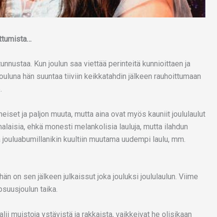
ittumista…
unnustaa. Kun joulun saa viettää perinteitä kunnioittaen ja
jouluna hän suuntaa tiiviin keikkatahdin jälkeen rauhoittumaan
.
äheiset ja paljon muuta, mutta aina ovat myös kauniit joululaulut
alaisia, ehkä monesti melankolisia lauluja, mutta ilahdun
a jouluabumillanikin kuultiin muutama uudempi laulu, mm.
hän on sen jälkeen julkaissut joka jouluksi joululaulun. Viime
psuusjoulun taika.
vaalii muistoja ystävistä ja rakkaista, vaikkeivat he olisikaan