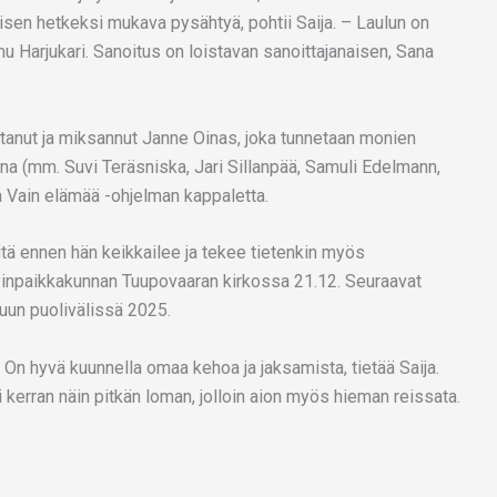
aisen hetkeksi mukava pysähtyä, pohtii Saija. – Laulun on
u Harjukari. Sanoitus on loistavan sanoittajanaisen, Sana
ttanut ja miksannut Janne Oinas, joka tunnetaan monien
na (mm. Suvi Teräsniska, Jari Sillanpää, Samuli Edelmann,
a Vain elämää -ohjelman kappaletta.
sitä ennen hän keikkailee ja tekee tietenkin myös
nyinpaikkakunnan Tuupovaaran kirkossa 21.12. Seuraavat
kuun puolivälissä 2025.
. On hyvä kuunnella omaa kehoa ja jaksamista, tietää Saija.
i kerran näin pitkän loman, jolloin aion myös hieman reissata.