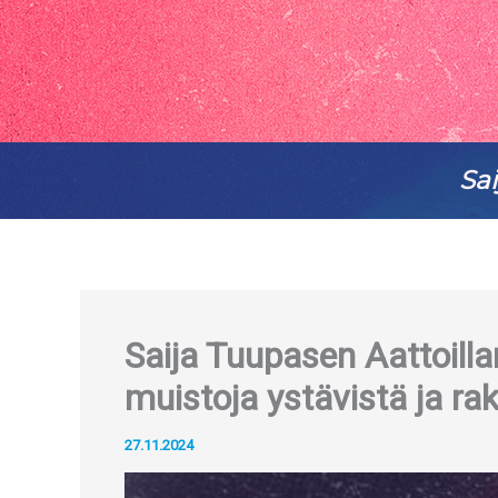
Sai
Saija Tuupasen Aattoillan
muistoja ystävistä ja ra
27.11.2024