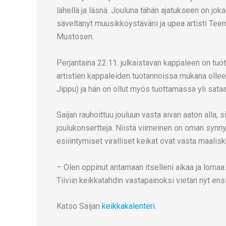
lähellä ja läsnä. Jouluna tähän ajatukseen on jok
säveltänyt muusikkoystäväni ja upea artisti Teem
Mustosen.
Perjantaina 22.11. julkaistavan kappaleen on tuo
artistien kappaleiden tuotannoissa mukana ollee
Jippu) ja hän on ollut myös tuottamassa yli sata
Saijan rauhoittuu jouluun vasta aivan aaton alla, 
joulukonsertteja. Niistä viimeinen on oman syn
esiiintymiset viralliset keikat ovat vasta maalis
– ⁠Olen oppinut antamaan itselleni aikaa ja lomaa
Tiiviin keikkatahdin vastapainoksi vietän nyt ens
Katso Saijan
keikkakalenteri
.