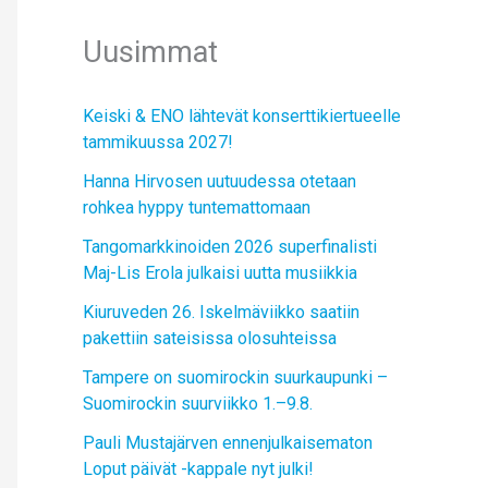
Uusimmat
Keiski & ENO lähtevät konserttikiertueelle
tammikuussa 2027!
Hanna Hirvosen uutuudessa otetaan
rohkea hyppy tuntemattomaan
Tangomarkkinoiden 2026 superfinalisti
Maj-Lis Erola julkaisi uutta musiikkia
Kiuruveden 26. Iskelmäviikko saatiin
pakettiin sateisissa olosuhteissa
Tampere on suomirockin suurkaupunki –
Suomirockin suurviikko 1.–9.8.
Pauli Mustajärven ennenjulkaisematon
Loput päivät -kappale nyt julki!