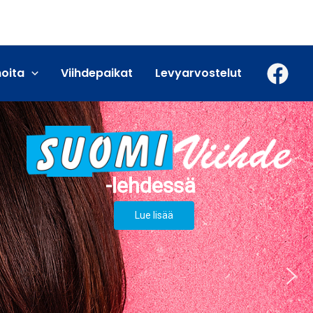
moita
Viihdepaikat
Levyarvostelut
Lue lisää