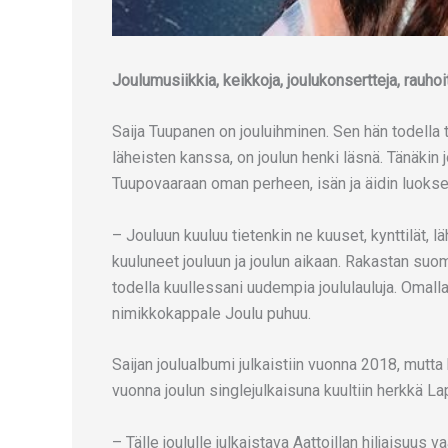
Joulumusiikkia, keikkoja, joulukonsertteja, rauho
Saija Tuupanen on jouluihminen. Sen hän todella t
läheisten kanssa, on joulun henki läsnä. Tänäkin 
Tuupovaaraan oman perheen, isän ja äidin luokse
– Jouluun kuuluu tietenkin ne kuuset, kynttilät, l
kuuluneet jouluun ja joulun aikaan. Rakastan suom
todella kuullessani uudempia joululauluja. Omall
nimikkokappale Joulu puhuu.
Saijan joulualbumi julkaistiin vuonna 2018, mutta 
vuonna joulun singlejulkaisuna kuultiin herkkä La
– ⁠Tälle joululle julkaistava Aattoillan hiljaisuus 