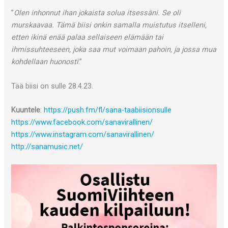
”
Olen inhonnut ihan jokaista solua itsessäni. Se oli
murskaavaa. Tämä biisi onkin samalla muistutus itselleni,
etten ikinä enää palaa sellaiseen elämään tai
ihmissuhteeseen, joka saa mut voimaan pahoin, ja jossa mua
kohdellaan huonosti
.”
Tää biisi on sulle 28.4.23.
Kuuntele
:
https://push.fm/fl/sana-taabiisionsulle
https://www.facebook.com/sanavirallinen/
https://www.instagram.com/sanavirallinen/
http://sanamusic.net/