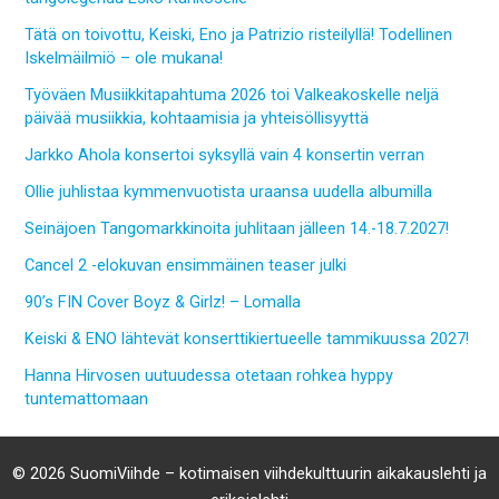
Tätä on toivottu, Keiski, Eno ja Patrizio risteilyllä! Todellinen
Iskelmäilmiö – ole mukana!
Työväen Musiikkitapahtuma 2026 toi Valkeakoskelle neljä
päivää musiikkia, kohtaamisia ja yhteisöllisyyttä
Jarkko Ahola konsertoi syksyllä vain 4 konsertin verran
Ollie juhlistaa kymmenvuotista uraansa uudella albumilla
Seinäjoen Tangomarkkinoita juhlitaan jälleen 14.-18.7.2027!
Cancel 2 -elokuvan ensimmäinen teaser julki
90’s FIN Cover Boyz & Girlz! – Lomalla
Keiski & ENO lähtevät konserttikiertueelle tammikuussa 2027!
Hanna Hirvosen uutuudessa otetaan rohkea hyppy
tuntemattomaan
© 2026 SuomiViihde – kotimaisen viihdekulttuurin aikakauslehti ja