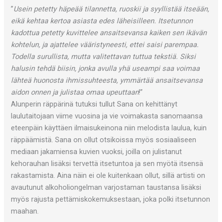
”
Usein petetty häpeää tilannetta, ruoskii ja syyllistää itseään,
eikä kehtaa kertoa asiasta edes läheisilleen. Itsetunnon
kadottua petetty kuvittelee ansaitsevansa kaiken sen ikävän
kohtelun, ja ajattelee vääristyneesti, ettei saisi parempaa.
Todella surullista, mutta valitettavan tuttua tekstiä. Siksi
halusin tehdä biisin, jonka avulla yhä useampi saa voimaa
lähteä huonosta ihmissuhteesta, ymmärtää ansaitsevansa
aidon onnen ja julistaa omaa upeuttaan
!”
Alunperin räppärinä tutuksi tullut Sana on kehittänyt
laulutaitojaan viime vuosina ja vie voimakasta sanomaansa
eteenpäin käyttäen ilmaisukeinona niin melodista laulua, kuin
räppäämistä. Sana on ollut otsikoissa myös sosiaaliseen
mediaan jakamiensa kuvien vuoksi, joilla on julistanut
kehorauhan lisäksi tervettä itsetuntoa ja sen myötä itsensä
rakastamista. Aina näin ei ole kuitenkaan ollut, sillä artisti on
avautunut alkoholiongelman varjostaman taustansa lisäksi
myös rajusta pettämiskokemuksestaan, joka polki itsetunnon
maahan.