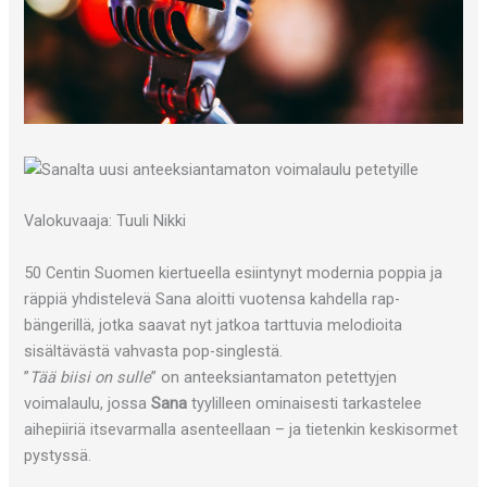
Valokuvaaja: Tuuli Nikki
50 Centin Suomen kiertueella esiintynyt modernia poppia ja
räppiä yhdistelevä Sana aloitti vuotensa kahdella rap-
bängerillä, jotka saavat nyt jatkoa tarttuvia melodioita
sisältävästä vahvasta pop-singlestä.
”
Tää biisi on sulle
” on anteeksiantamaton petettyjen
voimalaulu, jossa
Sana
tyylilleen ominaisesti tarkastelee
aihepiiriä itsevarmalla asenteellaan – ja tietenkin keskisormet
pystyssä.