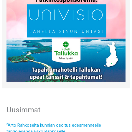
Uusimmat
”Arto Rahkoselta kunnian osoitus edesmenneelle
tangolegenda Esko Rahkoselle