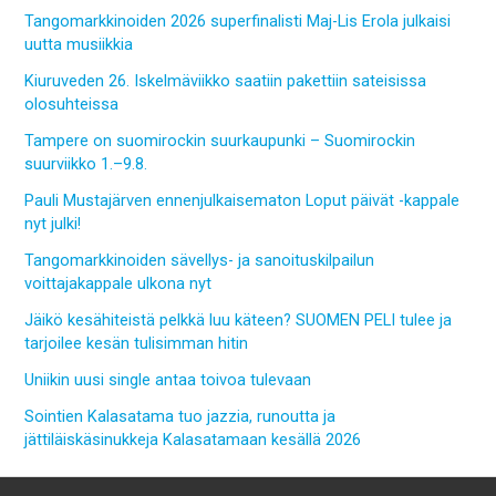
Tangomarkkinoiden 2026 superfinalisti Maj-Lis Erola julkaisi
uutta musiikkia
Kiuruveden 26. Iskelmäviikko saatiin pakettiin sateisissa
olosuhteissa
Tampere on suomirockin suurkaupunki – Suomirockin
suurviikko 1.–9.8.
Pauli Mustajärven ennenjulkaisematon Loput päivät -kappale
nyt julki!
Tangomarkkinoiden sävellys- ja sanoituskilpailun
voittajakappale ulkona nyt
Jäikö kesähiteistä pelkkä luu käteen? SUOMEN PELI tulee ja
tarjoilee kesän tulisimman hitin
Uniikin uusi single antaa toivoa tulevaan
Sointien Kalasatama tuo jazzia, runoutta ja
jättiläiskäsinukkeja Kalasatamaan kesällä 2026