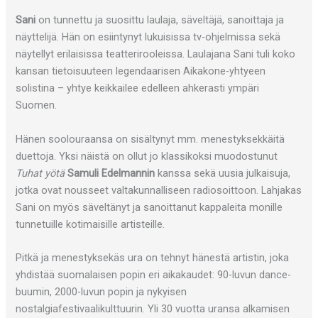
Sani
on tunnettu ja suosittu laulaja, säveltäjä, sanoittaja ja
näyttelijä. Hän on esiintynyt lukuisissa tv-ohjelmissa sekä
näytellyt erilaisissa teatterirooleissa. Laulajana Sani tuli koko
kansan tietoisuuteen legendaarisen Aikakone-yhtyeen
solistina – yhtye keikkailee edelleen ahkerasti ympäri
Suomen.
Hänen soolouraansa on sisältynyt mm. menestyksekkäitä
duettoja. Yksi näistä on ollut jo klassikoksi muodostunut
Tuhat yötä
Samuli Edelmannin
kanssa sekä uusia julkaisuja,
jotka ovat nousseet valtakunnalliseen radiosoittoon. Lahjakas
Sani on myös säveltänyt ja sanoittanut kappaleita monille
tunnetuille kotimaisille artisteille.
Pitkä ja menestyksekäs ura on tehnyt hänestä artistin, joka
yhdistää suomalaisen popin eri aikakaudet: 90-luvun dance-
buumin, 2000-luvun popin ja nykyisen
nostalgiafestivaalikulttuurin. Yli 30 vuotta uransa alkamisen