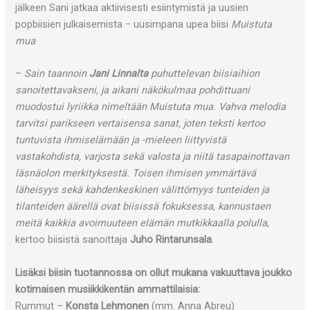
jälkeen Sani jatkaa aktiivisesti esiintymistä ja uusien
popbiisien julkaisemista − uusimpana upea biisi
Muistuta
mua
.
–
Sain taannoin
Jani Linnalta
puhuttelevan biisiaihion
sanoitettavakseni, ja aikani näkökulmaa pohdittuani
muodostui lyriikka nimeltään Muistuta mua. Vahva melodia
tarvitsi parikseen vertaisensa sanat, joten teksti kertoo
tuntuvista ihmiselämään ja -mieleen liittyvistä
vastakohdista, varjosta sekä valosta ja niitä tasapainottavan
läsnäolon merkityksestä. Toisen ihmisen ymmärtävä
läheisyys sekä kahdenkeskinen välittömyys tunteiden ja
tilanteiden äärellä ovat biisissä fokuksessa, kannustaen
meitä kaikkia avoimuuteen elämän mutkikkaalla polulla
,
kertoo biisistä sanoittaja
Juho Rintarunsala
.
Lisäksi biisin tuotannossa on ollut mukana vakuuttava joukko
kotimaisen musiikkikentän ammattilaisia:
Rummut –
Konsta Lehmonen
(mm. Anna Abreu)