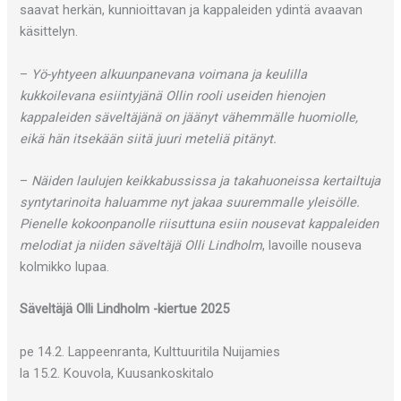
saavat herkän, kunnioittavan ja kappaleiden ydintä avaavan
käsittelyn.
–
Yö-yhtyeen alkuunpanevana voimana ja keulilla
kukkoilevana esiintyjänä Ollin rooli useiden hienojen
kappaleiden säveltäjänä on jäänyt vähemmälle huomiolle,
eikä hän itsekään siitä juuri meteliä pitänyt.
–
Näiden laulujen keikkabussissa ja takahuoneissa kertailtuja
syntytarinoita haluamme nyt jakaa suuremmalle yleisölle.
Pienelle kokoonpanolle riisuttuna esiin nousevat kappaleiden
melodiat ja niiden säveltäjä Olli Lindholm
, lavoille nouseva
kolmikko lupaa.
Säveltäjä Olli Lindholm -kiertue 2025
pe 14.2. Lappeenranta, Kulttuuritila Nuijamies
la 15.2. Kouvola, Kuusankoskitalo