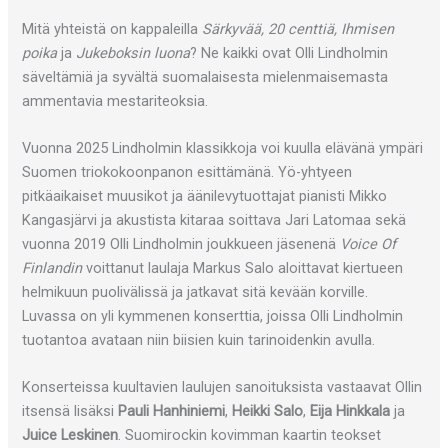
Mitä yhteistä on kappaleilla
Särkyvää, 20 centtiä, Ihmisen
poika
ja
Jukeboksin luona
? Ne kaikki ovat Olli Lindholmin
säveltämiä ja syvältä suomalaisesta mielenmaisemasta
ammentavia mestariteoksia.
Vuonna 2025 Lindholmin klassikkoja voi kuulla elävänä ympäri
Suomen triokokoonpanon esittämänä. Yö-yhtyeen
pitkäaikaiset muusikot ja äänilevytuottajat pianisti Mikko
Kangasjärvi ja akustista kitaraa soittava Jari Latomaa sekä
vuonna 2019 Olli Lindholmin joukkueen jäsenenä
Voice Of
Finlandin
voittanut laulaja Markus Salo aloittavat kiertueen
helmikuun puolivälissä ja jatkavat sitä kevään korville.
Luvassa on yli kymmenen konserttia, joissa Olli Lindholmin
tuotantoa avataan niin biisien kuin tarinoidenkin avulla.
Konserteissa kuultavien laulujen sanoituksista vastaavat Ollin
itsensä lisäksi
Pauli Hanhiniemi
,
Heikki Salo
,
Eija Hinkkala
ja
Juice Leskinen
. Suomirockin kovimman kaartin teokset