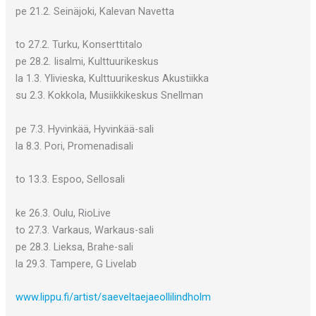
pe 21.2. Seinäjoki, Kalevan Navetta
to 27.2. Turku, Konserttitalo
pe 28.2. Iisalmi, Kulttuurikeskus
la 1.3. Ylivieska, Kulttuurikeskus Akustiikka
su 2.3. Kokkola, Musiikkikeskus Snellman
pe 7.3. Hyvinkää, Hyvinkää-sali
la 8.3. Pori, Promenadisali
to 13.3. Espoo, Sellosali
ke 26.3. Oulu, RioLive
to 27.3. Varkaus, Warkaus-sali
pe 28.3. Lieksa, Brahe-sali
la 29.3. Tampere, G Livelab
www.lippu.fi/artist/saeveltaejaeollilindholm