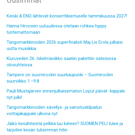
Uusimmat
Keiski & ENO lähtevät konserttikiertueelle tammikuussa 2027!
Hanna Hirvosen uutuudessa otetaan rohkea hyppy
tuntemattomaan
Tangomarkkinoiden 2026 superfinalisti Maj-Lis Erola julkaisi
uutta musiikkia
Kiuruveden 26. Iskelmäviikko saatiin pakettiin sateisissa
olosuhteissa
Tampere on suomirockin suurkaupunki – Suomirockin
suurviikko 1.–9.8.
Pauli Mustajärven ennenjulkaisematon Loput päivät -kappale
nyt julki!
Tangomarkkinoiden sävellys- ja sanoituskilpailun
voittajakappale ulkona nyt
Jäikö kesähiteistä pelkkä luu käteen? SUOMEN PELI tulee ja
tarjoilee kesän tulisimman hitin