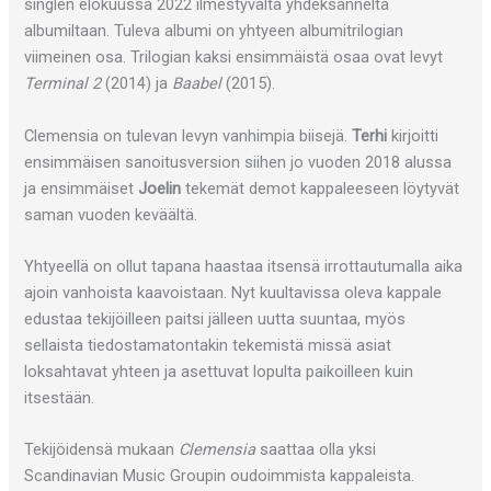
singlen elokuussa 2022 ilmestyvältä yhdeksänneltä
albumiltaan. Tuleva albumi on yhtyeen albumitrilogian
viimeinen osa. Trilogian kaksi ensimmäistä osaa ovat levyt
Terminal 2
(2014) ja
Baabel
(2015).
Clemensia on tulevan levyn vanhimpia biisejä.
Terhi
kirjoitti
ensimmäisen sanoitusversion siihen jo vuoden 2018 alussa
ja ensimmäiset
Joelin
tekemät demot kappaleeseen löytyvät
saman vuoden keväältä.
Yhtyeellä on ollut tapana haastaa itsensä irrottautumalla aika
ajoin vanhoista kaavoistaan. Nyt kuultavissa oleva kappale
edustaa tekijöilleen paitsi jälleen uutta suuntaa, myös
sellaista tiedostamatontakin tekemistä missä asiat
loksahtavat yhteen ja asettuvat lopulta paikoilleen kuin
itsestään.
Tekijöidensä mukaan
Clemensia
saattaa olla yksi
Scandinavian Music Groupin oudoimmista kappaleista.