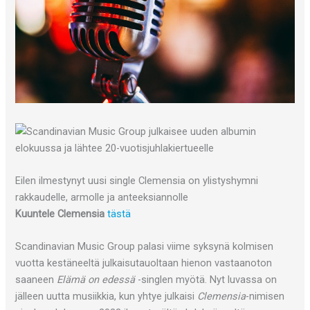
Eilen ilmestynyt uusi single Clemensia on ylistyshymni
rakkaudelle, armolle ja anteeksiannolle
Kuuntele Clemensia
tästä
Scandinavian Music Group palasi viime syksynä kolmisen
vuotta kestäneeltä julkaisutauoltaan hienon vastaanoton
saaneen
Elämä on edessä
-singlen myötä. Nyt luvassa on
jälleen uutta musiikkia, kun yhtye julkaisi
Clemensia
-nimisen