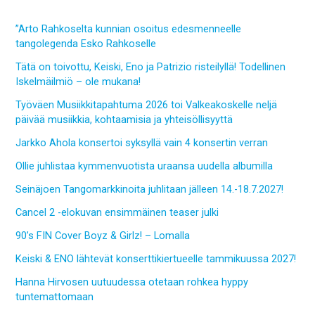
”Arto Rahkoselta kunnian osoitus edesmenneelle
tangolegenda Esko Rahkoselle
Tätä on toivottu, Keiski, Eno ja Patrizio risteilyllä! Todellinen
Iskelmäilmiö – ole mukana!
Työväen Musiikkitapahtuma 2026 toi Valkeakoskelle neljä
päivää musiikkia, kohtaamisia ja yhteisöllisyyttä
Jarkko Ahola konsertoi syksyllä vain 4 konsertin verran
Ollie juhlistaa kymmenvuotista uraansa uudella albumilla
Seinäjoen Tangomarkkinoita juhlitaan jälleen 14.-18.7.2027!
Cancel 2 -elokuvan ensimmäinen teaser julki
90’s FIN Cover Boyz & Girlz! – Lomalla
Keiski & ENO lähtevät konserttikiertueelle tammikuussa 2027!
Hanna Hirvosen uutuudessa otetaan rohkea hyppy
tuntemattomaan