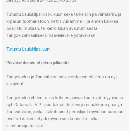
päättyy torstaina 24.4.2025 klo 23.59.
Tutustu Laulukilpailun kulkuun sekä tärkeisiin päivämääriin, ja
kilpailun tuomaristoon, nettisivuillamme – ja ennen kaikkea
osallistu mukaan, tai kerro kisan avautumisesta
Tangokuninkaalliseksi haaveilevalle ystävällesi!
Tutustu Laulukilpailuun!
Päiväkohtainen ohjelma julkaistu!
Tangokadun ja Tanssitalon päiväkohtainen ohjelma on nyt
julkaistu!
Tangokadun yhden- sekä kolmen päivän liput ovat myynnissä
nyt. Ostamalla VIP-lipun takaat itsellesi jo ennakkoon pääsyn
Tanssitaloon, jonka iltakohtaiset perusliput myydään suoraan
ovelta. Lisäksi tietysti myynnissä konsertti- sekä
leirintämajoitusliput.