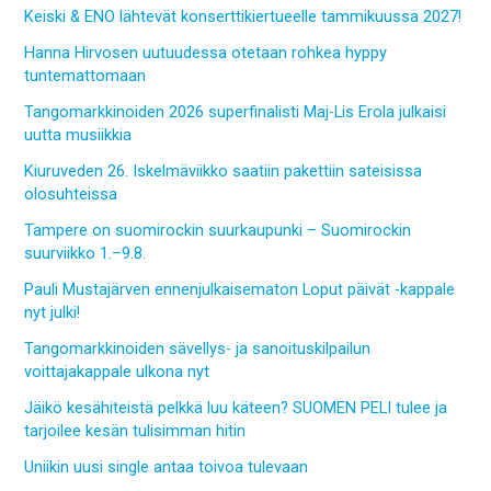
Keiski & ENO lähtevät konserttikiertueelle tammikuussa 2027!
Hanna Hirvosen uutuudessa otetaan rohkea hyppy
tuntemattomaan
Tangomarkkinoiden 2026 superfinalisti Maj-Lis Erola julkaisi
uutta musiikkia
Kiuruveden 26. Iskelmäviikko saatiin pakettiin sateisissa
olosuhteissa
Tampere on suomirockin suurkaupunki – Suomirockin
suurviikko 1.–9.8.
Pauli Mustajärven ennenjulkaisematon Loput päivät -kappale
nyt julki!
Tangomarkkinoiden sävellys- ja sanoituskilpailun
voittajakappale ulkona nyt
Jäikö kesähiteistä pelkkä luu käteen? SUOMEN PELI tulee ja
tarjoilee kesän tulisimman hitin
Uniikin uusi single antaa toivoa tulevaan