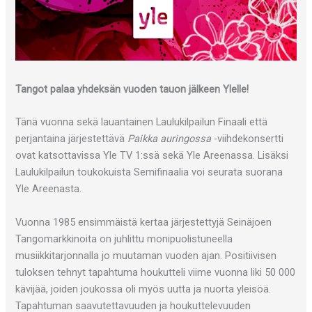
Tangot palaa yhdeksän vuoden tauon jälkeen Ylelle!
Tänä vuonna sekä lauantainen Laulukilpailun Finaali että
perjantaina järjestettävä
Paikka auringossa
-viihdekonsertti
ovat katsottavissa Yle TV 1:ssä sekä Yle Areenassa. Lisäksi
Laulukilpailun toukokuista Semifinaalia voi seurata suorana
Yle Areenasta.
Vuonna 1985 ensimmäistä kertaa järjestettyjä Seinäjoen
Tangomarkkinoita on juhlittu monipuolistuneella
musiikkitarjonnalla jo muutaman vuoden ajan. Positiivisen
tuloksen tehnyt tapahtuma houkutteli viime vuonna liki 50 000
kävijää, joiden joukossa oli myös uutta ja nuorta yleisöä.
Tapahtuman saavutettavuuden ja houkuttelevuuden