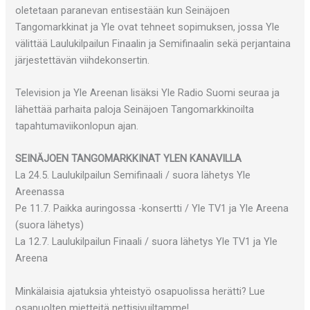
oletetaan paranevan entisestään kun Seinäjoen
Tangomarkkinat ja Yle ovat tehneet sopimuksen, jossa Yle
välittää Laulukilpailun Finaalin ja Semifinaalin sekä perjantaina
järjestettävän viihdekonsertin.
Television ja Yle Areenan lisäksi Yle Radio Suomi seuraa ja
lähettää parhaita paloja Seinäjoen Tangomarkkinoilta
tapahtumaviikonlopun ajan.
SEINÄJOEN TANGOMARKKINAT YLEN KANAVILLA
La 24.5. Laulukilpailun Semifinaali / suora lähetys Yle
Areenassa
Pe 11.7. Paikka auringossa -konsertti / Yle TV1 ja Yle Areena
(suora lähetys)
La 12.7. Laulukilpailun Finaali / suora lähetys Yle TV1 ja Yle
Areena
Minkälaisia ajatuksia yhteistyö osapuolissa herätti? Lue
osapuolten mietteitä nettisivuiltamme!