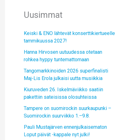
Uusimmat
Keiski & ENO lähtevät konserttikiertueelle
tammikuussa 2027!
Hanna Hirvosen uutuudessa otetaan
rohkea hyppy tuntemattomaan
Tangomarkkinoiden 2026 superfinalisti
Maj-Lis Erola julkaisi uutta musiikkia
Kiuruveden 26. Iskelmäviikko saatiin
pakettiin sateisissa olosuhteissa
Tampere on suomirockin suurkaupunki –
Suomirockin suurviikko 1.–9.8.
Pauli Mustajärven ennenjulkaisematon
Loput päivät -kappale nyt julki!