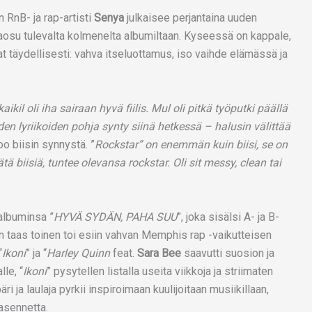
n RnB- ja rap-artisti
Senya
julkaisee perjantaina uuden
aosu tulevalta kolmenelta albumiltaan. Kyseessä on kappale,
mat täydellisesti: vahva itseluottamus, iso vaihde elämässä ja
ikil oli iha sairaan hyvä fiilis. Mul oli pitkä työputki päällä
äiden lyriikoiden pohja synty siinä hetkessä – halusin välittää
o biisin synnystä. ”
Rockstar” on enemmän kuin biisi, se on
tä biisiä, tuntee olevansa rockstar. Oli sit messy, clean tai
albuminsa ”
HYVÄ SYDÄN, PAHA SUU
”, joka sisälsi A- ja B-
n taas toinen toi esiin vahvan Memphis rap -vaikutteisen
“
Ikoni
” ja “
Harley Quinn
feat.
Sara Bee
saavutti suosion ja
le, “
Ikoni
” pysytellen listalla useita viikkoja ja striimaten
i ja laulaja pyrkii inspiroimaan kuulijoitaan musiikillaan,
asennetta.