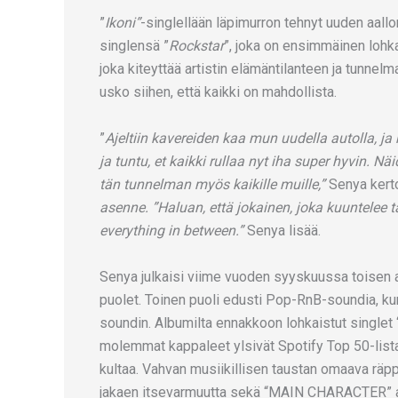
”
Ikoni”
-singlellään läpimurron tehnyt uuden aallo
singlensä ”
Rockstar
”, joka on ensimmäinen lohk
joka kiteyttää artistin elämäntilanteen ja tunnel
usko siihen, että kaikki on mahdollista.
”
Ajeltiin kavereiden kaa mun uudella autolla, ja ka
ja tuntu, et kaikki rullaa nyt iha super hyvin. N
tän tunnelman myös kaikille muille,”
Senya kerto
asenne. ”Haluan, että jokainen, joka kuuntelee tä
everything in between.”
Senya lisää.
Senya julkaisi viime vuoden syyskuussa toisen 
puolet. Toinen puoli edusti Pop-RnB-soundia, ku
soundin. Albumilta ennakkoon lohkaistut singlet 
molemmat kappaleet ylsivät Spotify Top 50-listal
kultaa. Vahvan musiikillisen taustan omaava räppär
jakaen itsevarmuutta sekä “MAIN CHARACTER” 