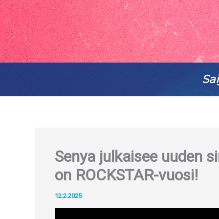
Sai
Senya julkaisee uuden s
on ROCKSTAR-vuosi!
12.2.2025