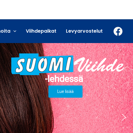
moita
Viihdepaikat
Levyarvostelut
Lue lisää