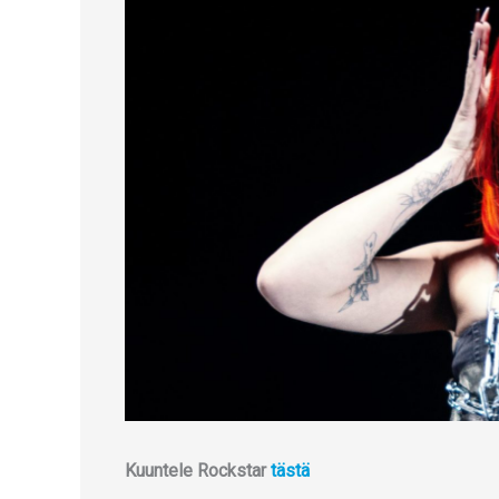
Kuuntele Rockstar
tästä