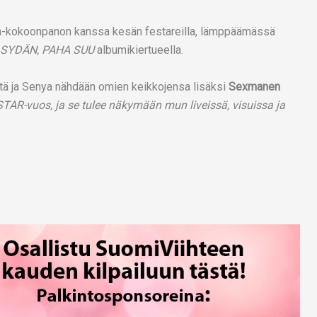
den-kokoonpanon kanssa kesän festareilla, lämppäämässä
 SYDÄN, PAHA SUU
albumikiertueella.
tätä ja Senya nähdään omien keikkojensa lisäksi
Sexmanen
AR-vuos, ja se tulee näkymään mun liveissä, visuissa ja
.