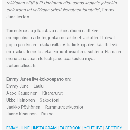
rokkiahan siitä tuli! Unelmani olisi saada kappale johonkin
elokuvaan tai vaikkapa urheilukoosteen taustalle
”, Emmy
June kertoo.
Tammikuussa julkaistava esikoisalbumi esittelee
monipuolisen artistin, jonka musiikilliset vaikutteet tulevat
popin ja rokin eri aikakausilta. Artistin kappaleet käsittelevät
mm. aikuistumista sekä erimuotoisia ihmissuhteita. Elämä ei
mene aina suunnitellusti ja se saa kuulua myös
soitannollisesti.
Emmy Junen live-kokoonpano on:
Emmy June – Laulu
Aapo Kauppinen – Kitara/urut
Ukko Heinonen – Saksofoni
Jaakko Pöyhönen – Rummut/perkussiot
Janne Kinnunen – Basso
EMMY JUNE
|
INSTAGRAM
|
FACEBOOK
|
YOUTUBE
|
SPOTIFY