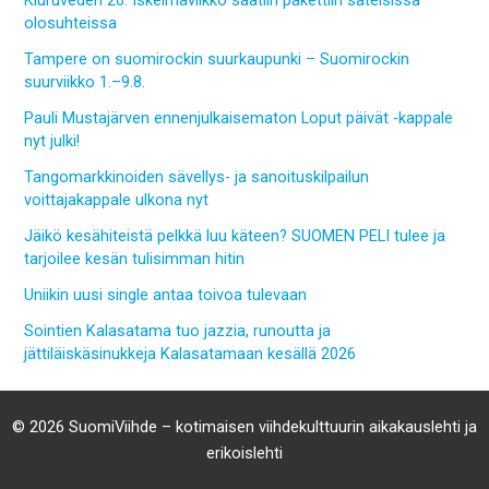
Kiuruveden 26. Iskelmäviikko saatiin pakettiin sateisissa
olosuhteissa
Tampere on suomirockin suurkaupunki – Suomirockin
suurviikko 1.–9.8.
Pauli Mustajärven ennenjulkaisematon Loput päivät -kappale
nyt julki!
Tangomarkkinoiden sävellys- ja sanoituskilpailun
voittajakappale ulkona nyt
Jäikö kesähiteistä pelkkä luu käteen? SUOMEN PELI tulee ja
tarjoilee kesän tulisimman hitin
Uniikin uusi single antaa toivoa tulevaan
Sointien Kalasatama tuo jazzia, runoutta ja
jättiläiskäsinukkeja Kalasatamaan kesällä 2026
© 2026 SuomiViihde – kotimaisen viihdekulttuurin aikakauslehti ja
erikoislehti