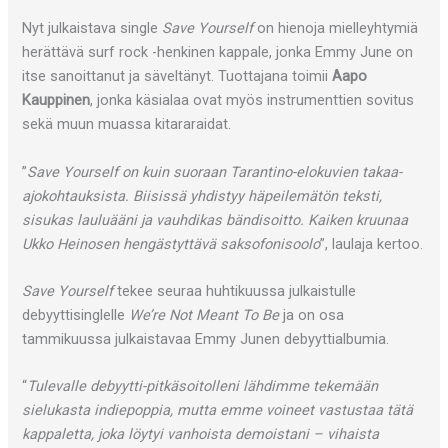
Nyt julkaistava single
Save Yourself
on hienoja mielleyhtymiä
herättävä surf rock -henkinen kappale, jonka Emmy June on
itse sanoittanut ja säveltänyt. Tuottajana toimii
Aapo
Kauppinen
, jonka käsialaa ovat myös instrumenttien sovitus
sekä muun muassa kitararaidat.
”
Save Yourself on kuin suoraan Tarantino-elokuvien takaa-
ajokohtauksista. Biisissä yhdistyy häpeilemätön teksti,
sisukas lauluääni ja vauhdikas bändisoitto. Kaiken kruunaa
Ukko Heinosen hengästyttävä saksofonisoolo
”, laulaja kertoo.
Save Yourself
tekee seuraa huhtikuussa julkaistulle
debyyttisinglelle
We’re Not Meant To Be
ja on osa
tammikuussa julkaistavaa Emmy Junen debyyttialbumia.
“
Tulevalle debyytti-pitkäsoitolleni lähdimme tekemään
sielukasta indiepoppia, mutta emme voineet vastustaa tätä
kappaletta, joka löytyi vanhoista demoistani – vihaista