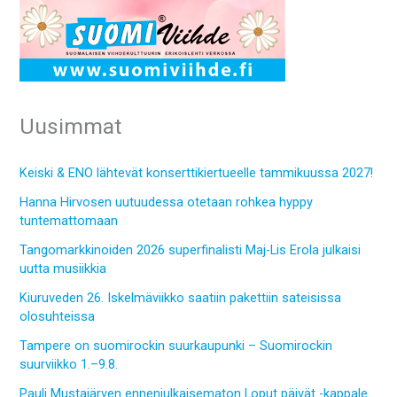
Uusimmat
Keiski & ENO lähtevät konserttikiertueelle tammikuussa 2027!
Hanna Hirvosen uutuudessa otetaan rohkea hyppy
tuntemattomaan
Tangomarkkinoiden 2026 superfinalisti Maj-Lis Erola julkaisi
uutta musiikkia
Kiuruveden 26. Iskelmäviikko saatiin pakettiin sateisissa
olosuhteissa
Tampere on suomirockin suurkaupunki – Suomirockin
suurviikko 1.–9.8.
Pauli Mustajärven ennenjulkaisematon Loput päivät -kappale