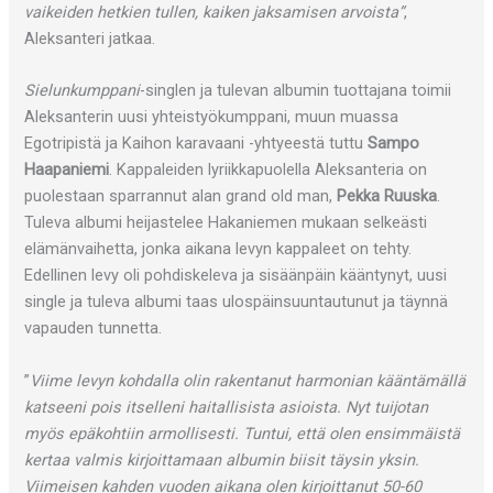
vaikeiden hetkien tullen, kaiken jaksamisen arvoista”
,
Aleksanteri jatkaa.
Sielunkumppani
-singlen ja tulevan albumin tuottajana toimii
Aleksanterin uusi yhteistyökumppani, muun muassa
Egotripistä ja Kaihon karavaani -yhtyeestä tuttu
Sampo
Haapaniemi
. Kappaleiden lyriikkapuolella Aleksanteria on
puolestaan sparrannut alan grand old man,
Pekka Ruuska
.
Tuleva albumi heijastelee Hakaniemen mukaan selkeästi
elämänvaihetta, jonka aikana levyn kappaleet on tehty.
Edellinen levy oli pohdiskeleva ja sisäänpäin kääntynyt, uusi
single ja tuleva albumi taas ulospäinsuuntautunut ja täynnä
vapauden tunnetta.
”
Viime levyn kohdalla olin rakentanut harmonian kääntämällä
katseeni pois itselleni haitallisista asioista. Nyt tuijotan
myös epäkohtiin armollisesti. Tuntui, että olen ensimmäistä
kertaa valmis kirjoittamaan albumin biisit täysin yksin.
Viimeisen kahden vuoden aikana olen kirjoittanut 50-60