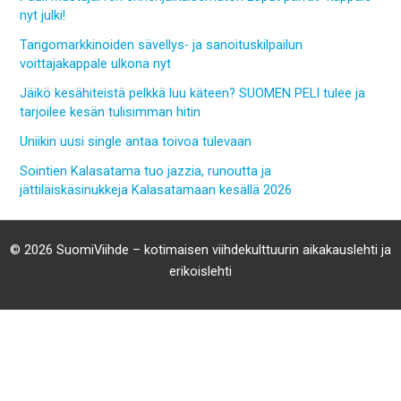
nyt julki!
Tangomarkkinoiden sävellys- ja sanoituskilpailun
voittajakappale ulkona nyt
Jäikö kesähiteistä pelkkä luu käteen? SUOMEN PELI tulee ja
tarjoilee kesän tulisimman hitin
Uniikin uusi single antaa toivoa tulevaan
Sointien Kalasatama tuo jazzia, runoutta ja
jättiläiskäsinukkeja Kalasatamaan kesällä 2026
© 2026 SuomiViihde – kotimaisen viihdekulttuurin aikakauslehti ja
erikoislehti