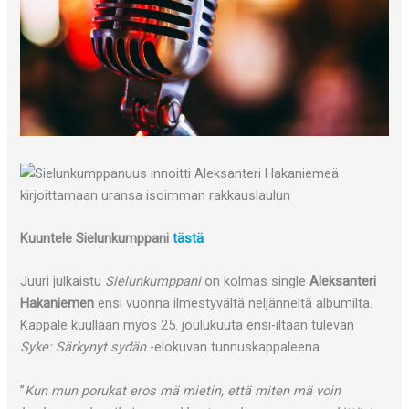
Kuuntele Sielunkumppani
tästä
Juuri julkaistu
Sielunkumppani
on kolmas single
Aleksanteri
Hakaniemen
ensi vuonna ilmestyvältä neljänneltä albumilta.
Kappale kuullaan myös 25. joulukuuta ensi-iltaan tulevan
Syke: Särkynyt sydän
-elokuvan tunnuskappaleena.
”
Kun mun porukat eros mä mietin, että miten mä voin