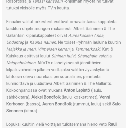
Resortissa ja
Tanssi kanssain
-ohjelman myötä he tulivat
tutuksi yleisölle myös TV:n kautta.
Finaaliin valitut orkesterit esittivät omavalintaisia kappaleita
laaditun ohjelmarungon mukaisesti. Albert Salminen & The
Gallantsin kilpailukappaleet olivat
Aureskosken Ansa,
Undantag
ja
Kaunis nainen
. Ne toiset -ryhmän lauluina kuultiin
Majakka ja meri, Viimeisen kerran
ja
Tammerkoski
. Kati &
Kuiskaus esittivät laulut
Sininen huivi, Shanghain valot
ja
Naispaholainen
. AlfaTV:n lähetyksessä jännittävien
kilpailuvaiheiden jälkeen voittajaksi valittiin Jyväskylästä
lähtöisin oleva nuorekas, persoonallinen, perinteitä
kunnioittava ja uudistava Albert Salminen & The Gallants.
Kokoonpanossa ovat mukana
Anton Lepistö
(laulu,
sähkökitara),
Aleksi Bondfolk
(laulu, koskettimet),
Venni
Korhone
n (basso),
Aaron Bondfolk
(rummut, laulu) sekä
Sulo
Simonen
(kitara).
Lopuksi kuultiin vielä voittajan tulkitsemana hieno veto
Rauli