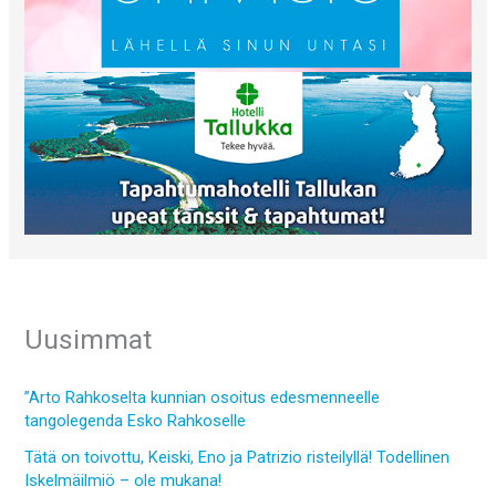
Uusimmat
”Arto Rahkoselta kunnian osoitus edesmenneelle
tangolegenda Esko Rahkoselle
Tätä on toivottu, Keiski, Eno ja Patrizio risteilyllä! Todellinen
Iskelmäilmiö – ole mukana!