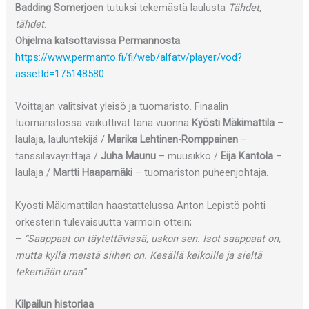
Badding Somerjoen
tutuksi tekemästä laulusta
Tähdet,
tähdet
.
Ohjelma katsottavissa Permannosta
:
https://www.permanto.fi/fi/web/alfatv/player/vod?
assetId=175148580
Voittajan valitsivat yleisö ja tuomaristo. Finaalin
tuomaristossa vaikuttivat tänä vuonna
Kyösti Mäkimattila
–
laulaja, lauluntekijä /
Marika Lehtinen-Romppainen
–
tanssilavayrittäjä /
Juha Maunu
– muusikko /
Eija Kantola
–
laulaja /
Martti Haapamäki
– tuomariston puheenjohtaja.
Kyösti Mäkimattilan haastattelussa Anton Lepistö pohti
orkesterin tulevaisuutta varmoin ottein;
–
”Saappaat on täytettävissä, uskon sen. Isot saappaat on,
mutta kyllä meistä siihen on. Kesällä keikoille ja sieltä
tekemään uraa
.”
Kilpailun historiaa