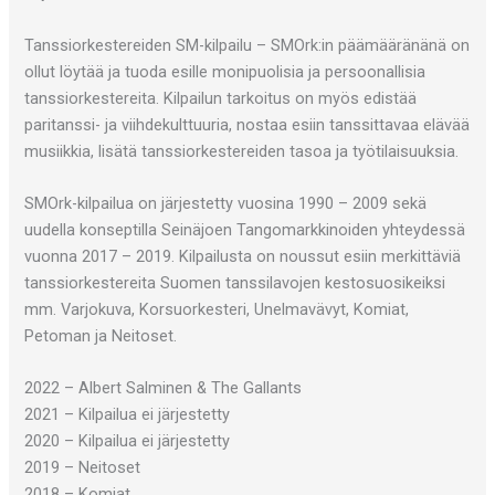
Tanssiorkestereiden SM-kilpailu – SMOrk:in päämääränänä on
ollut löytää ja tuoda esille monipuolisia ja persoonallisia
tanssiorkestereita. Kilpailun tarkoitus on myös edistää
paritanssi- ja viihdekulttuuria, nostaa esiin tanssittavaa elävää
musiikkia, lisätä tanssiorkestereiden tasoa ja työtilaisuuksia.
SMOrk-kilpailua on järjestetty vuosina 1990 – 2009 sekä
uudella konseptilla Seinäjoen Tangomarkkinoiden yhteydessä
vuonna 2017 – 2019. Kilpailusta on noussut esiin merkittäviä
tanssiorkestereita Suomen tanssilavojen kestosuosikeiksi
mm. Varjokuva, Korsuorkesteri, Unelmavävyt, Komiat,
Petoman ja Neitoset.
2022 – Albert Salminen & The Gallants
2021 – Kilpailua ei järjestetty
2020 – Kilpailua ei järjestetty
2019 – Neitoset
2018 – Komiat