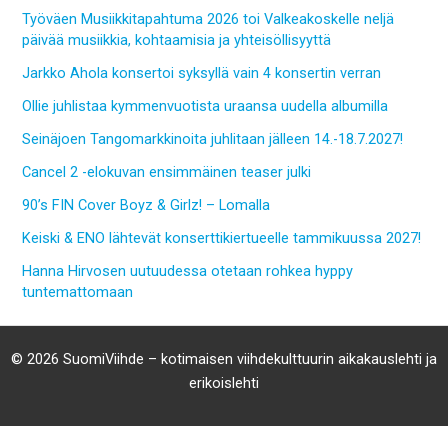
Työväen Musiikkitapahtuma 2026 toi Valkeakoskelle neljä
päivää musiikkia, kohtaamisia ja yhteisöllisyyttä
Jarkko Ahola konsertoi syksyllä vain 4 konsertin verran
Ollie juhlistaa kymmenvuotista uraansa uudella albumilla
Seinäjoen Tangomarkkinoita juhlitaan jälleen 14.-18.7.2027!
Cancel 2 -elokuvan ensimmäinen teaser julki
90’s FIN Cover Boyz & Girlz! – Lomalla
Keiski & ENO lähtevät konserttikiertueelle tammikuussa 2027!
Hanna Hirvosen uutuudessa otetaan rohkea hyppy
tuntemattomaan
© 2026 SuomiViihde – kotimaisen viihdekulttuurin aikakauslehti ja
erikoislehti