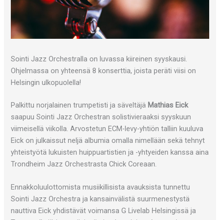
Sointi Jazz Orchestralla on luvassa kiireinen syyskausi.
Ohjelmassa on yhteensä 8 konserttia, joista peräti viisi on
Helsingin ulkopuolella!
Palkittu norjalainen trumpetisti ja säveltäjä
Mathias Eick
saapuu Sointi Jazz Orchestran solistivieraaksi syyskuun
viimeisellä viikolla. Arvostetun ECM-levy-yhtiön talliin kuuluva
Eick on julkaissut neljä albumia omalla nimellään sekä tehnyt
yhteistyötä lukuisten huippuartistien ja -yhtyeiden kanssa aina
Trondheim Jazz Orchestrasta Chick Coreaan.
Ennakkoluulottomista musiikillisista avauksista tunnettu
Sointi Jazz Orchestra ja kansainvälistä suurmenestystä
nauttiva Eick yhdistävät voimansa G Livelab Helsingissä ja