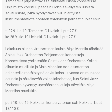
Tamperella järjestettävissä ainutlaatuisissa konsertissa.
Ohjelmisto koostuu pääosin Eickin sävellysten uusista
sovituksista, jotka hyödyntävät SJO:n erityistä
instrumentaatiota nostaen yhteistyön parhaat puolet esiin.
ti 27.9. klo 19, Tampere, G Livelab. Liput 27 €
ke 28.9. klo 19 Helsinki, G Livelab. Liput 27 €
Lokakuun alussa virtuoottinen laulaja
Maja Mannila
tähdittää
Sointi Jazz Orchestran Pohjanmaan konsertteja.
Konserteissa yhdistetään Sointi Jazz Orchestran Kolibri-
albumin musiikkia ja Maja Mannilan soolotuotantoa
orkesterille räätälöityinä sovituksina. Luvassa on muhkeaa
saundia ja häikäisevää vokaaliakrobatiaa, kun Sointi Jazz
Orchestra syventyy upeaäänisen laulaja-säveltäjä Maja
Mannilan musiikkiin.
pe 7.10. klo 19, Kokkolan konservatorion sali, Kokkola. Liput
18/ 10 €