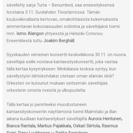
sävelletty sarja Turta – Benumbed, saa ensiesityksensä
torstaina 3.11. Suvilahden Tiivistämössä. Tämän
kouluväkivallasta kertovan, omakohtaisista kokemuksista
ammentavan kokonaisuuden solistina ja säveltäjänä toimii
mm.
Ismo Alangon
yhtyeestä ja Helsinki-Cotonou
Ensemblestä tuttu
Joakim Berghäll
.
Syyskauden viimeinen konsertti keskiviikkona 30.11. on nuoria
säveltäjiä esille nostava kantaesityskonsertti, joka vastaa
tällä kertaa kysymykseen: Minkälaisia teoksia syntyy, kun
sävellystyön lähtökohdaksi otetaan oman elämän idoli?
Orkesteri on kutsunut mukaan seitsemän säveltäjää
orkesterin omista riveistä ja ulkopuolelta.
Tällä kertaa jo perinteeksi muodostuneen
kantaesityskonsertin näyttämönä toimii Malmitalo ja illan
aikana kuullaan kantaesitykset säveltäjiltä
Aurora Hentunen,
Bianca Rantala, Markus Pajakkala, Oskari Siirtola, Rasmus
Soini, Panu Luukkonen
ja
Pekka Seppänen
.