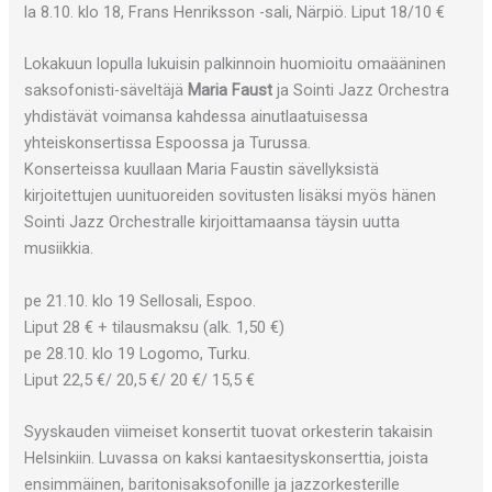
la 8.10. klo 18, Frans Henriksson -sali, Närpiö. Liput 18/10 €
Lokakuun lopulla lukuisin palkinnoin huomioitu omaääninen
saksofonisti-säveltäjä
Maria Faust
ja Sointi Jazz Orchestra
yhdistävät voimansa kahdessa ainutlaatuisessa
yhteiskonsertissa Espoossa ja Turussa.
Konserteissa kuullaan Maria Faustin sävellyksistä
kirjoitettujen uunituoreiden sovitusten lisäksi myös hänen
Sointi Jazz Orchestralle kirjoittamaansa täysin uutta
musiikkia.
pe 21.10. klo 19 Sellosali, Espoo.
Liput 28 € + tilausmaksu (alk. 1,50 €)
pe 28.10. klo 19 Logomo, Turku.
Liput 22,5 €/ 20,5 €/ 20 €/ 15,5 €
Syyskauden viimeiset konsertit tuovat orkesterin takaisin
Helsinkiin. Luvassa on kaksi kantaesityskonserttia, joista
ensimmäinen, baritonisaksofonille ja jazzorkesterille