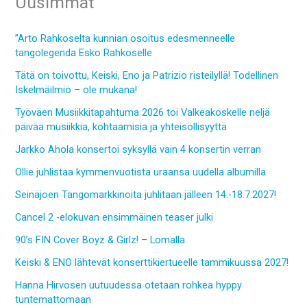
Uusimmat
”Arto Rahkoselta kunnian osoitus edesmenneelle
tangolegenda Esko Rahkoselle
Tätä on toivottu, Keiski, Eno ja Patrizio risteilyllä! Todellinen
Iskelmäilmiö – ole mukana!
Työväen Musiikkitapahtuma 2026 toi Valkeakoskelle neljä
päivää musiikkia, kohtaamisia ja yhteisöllisyyttä
Jarkko Ahola konsertoi syksyllä vain 4 konsertin verran
Ollie juhlistaa kymmenvuotista uraansa uudella albumilla
Seinäjoen Tangomarkkinoita juhlitaan jälleen 14.-18.7.2027!
Cancel 2 -elokuvan ensimmäinen teaser julki
90’s FIN Cover Boyz & Girlz! – Lomalla
Keiski & ENO lähtevät konserttikiertueelle tammikuussa 2027!
Hanna Hirvosen uutuudessa otetaan rohkea hyppy
tuntemattomaan