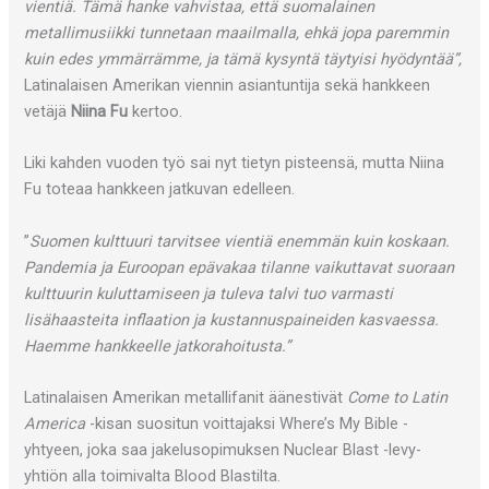
vientiä. Tämä hanke vahvistaa, että suomalainen
metallimusiikki tunnetaan maailmalla, ehkä jopa paremmin
kuin edes ymmärrämme, ja tämä kysyntä täytyisi hyödyntää”,
Latinalaisen Amerikan viennin asiantuntija sekä hankkeen
vetäjä
Niina Fu
kertoo.
Liki kahden vuoden työ sai nyt tietyn pisteensä, mutta Niina
Fu toteaa hankkeen jatkuvan edelleen.
”
Suomen kulttuuri tarvitsee vientiä enemmän kuin koskaan.
Pandemia ja Euroopan epävakaa tilanne vaikuttavat suoraan
kulttuurin kuluttamiseen ja tuleva talvi tuo varmasti
lisähaasteita inflaation ja kustannuspaineiden kasvaessa.
Haemme hankkeelle jatkorahoitusta.”
Latinalaisen Amerikan metallifanit äänestivät
Come to Latin
America
-kisan suositun voittajaksi Where’s My Bible -
yhtyeen, joka saa jakelusopimuksen Nuclear Blast -levy-
yhtiön alla toimivalta Blood Blastilta.