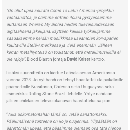
”On ollut upea seurata Come To Latin America -projektin
vastaanottoa, ja olemme erittäin iloisia pystyessämme
auttamaan Where’s My Biblea heidän tulevaisuudessaan
digitaalisena jakelijana, käyttäen kaikkia työkalujamme
saadaksemme heidän musiikkinsa useampien korvaparien
kuultaville Etelä-Amerikassa ja vielä enemmän. Jälleen
kerran metalliyhteisö on todistanut, että metallimusiikilla ei
ole rajoja”
, Blood Blastin johtaja
David Kaiser
kertoo.
Lisäksi suunnitteilla on kiertue Latinalaisessa Amerikassa
vuonna 2023. Jo nyt bändi on tehnyt haastatteluita paikallisille
päämedioille Brasiliassa, Chilessä sekä Uruguayssa sekä
esimerkiksi Rolling Stone Brazil -lehdelle. Yhtye nähdään
jälleen chileläisen televisiokanavan haastattelussa pian.
”
Aika uskomatontahan tämä on, vetää sanattomaksi.
Päällimäisenä tunteena on ilo ja huojennus. Ylipäätään on
äärettömän upeaa, että pääsimme olemaan osa tätä hienoa