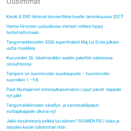
Uusimmat
Keiski & ENO lähtevät konserttikiertueelle tammikuussa 2027!
Hanna Hirvosen uutuudessa otetaan rohkea hyppy
tuntemattomaan
Tangomarkkinoiden 2026 superfinalisti Maj-Lis Erola julkaisi
uutta musiikkia
Kiuruveden 26. Iskelmäviikko saatiin pakettiin sateisissa
olosuhteissa
Tampere on suomirockin suurkaupunki – Suomirockin
suurviikko 1.–9.8.
Pauli Mustajärven ennenjulkaisematon Loput päivät -kappale
nyt julki!
Tangomarkkinoiden sävellys- ja sanoituskilpailun
voittajakappale ulkona nyt
Jäikö kesähiteistä pelkkä luu käteen? SUOMEN PELI tulee ja
tarjoilee kesän tulisimman hitin