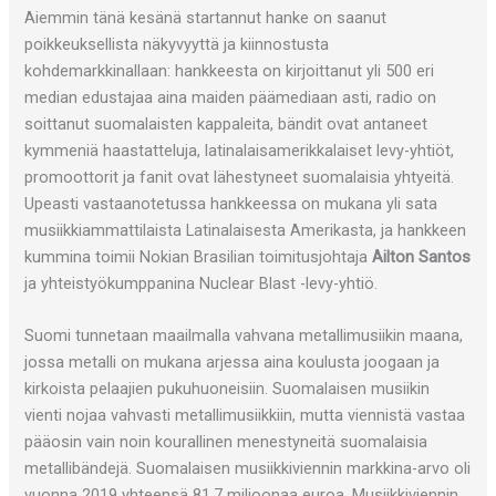
Aiemmin tänä kesänä startannut hanke on saanut
poikkeuksellista näkyvyyttä ja kiinnostusta
kohdemarkkinallaan: hankkeesta on kirjoittanut yli 500 eri
median edustajaa aina maiden päämediaan asti, radio on
soittanut suomalaisten kappaleita, bändit ovat antaneet
kymmeniä haastatteluja, latinalaisamerikkalaiset levy-yhtiöt,
promoottorit ja fanit ovat lähestyneet suomalaisia yhtyeitä.
Upeasti vastaanotetussa hankkeessa on mukana yli sata
musiikkiammattilaista Latinalaisesta Amerikasta, ja hankkeen
kummina toimii Nokian Brasilian toimitusjohtaja
Ailton Santos
ja yhteistyökumppanina Nuclear Blast -levy-yhtiö.
Suomi tunnetaan maailmalla vahvana metallimusiikin maana,
jossa metalli on mukana arjessa aina koulusta joogaan ja
kirkoista pelaajien pukuhuoneisiin. Suomalaisen musiikin
vienti nojaa vahvasti metallimusiikkiin, mutta viennistä vastaa
pääosin vain noin kourallinen menestyneitä suomalaisia
metallibändejä. Suomalaisen musiikkiviennin markkina-arvo oli
vuonna 2019 yhteensä 81,7 miljoonaa euroa. Musiikkiviennin