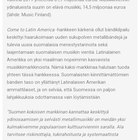
ydinalueista suurin on elävä musiikki, 14,5 miljoonaa euroa
(lähde: Music Finland).
Come to Latin America
-hankkeen kärkenä ollut bändikilpailu
keskittyi haarukoimaan uuden sukupolven metallibändejä ja
tulevia uusia suomalaisia menestystarinoita sekä
laajentamaan suomalaisen musiikin vientiä. Latinalainen
Amerikka on yksi maailman nopeimmin kasvavista
musiikkimarkkinoista. Nämä kaksi markkinaa halutaan tuoda
yhteen tässä hankkeessa. Suomalaisten kiinnittämättömien
bändien taso on yllättänyt Latinalaisen Amerikan
ammattilaiset, ja on selvää, että Suomessa on paljon
lahjakkuuksia odottamassa vain löytämistään.
”Suomen kokoisen markkinan kannattaa keskittyä
ydinosaamisen ja selvästi metallimusiikki on meidän yksi
kulmakivemme populaarisen kulttuuriviennin saralla. Ala
tarvitsee riskinottajia, tukirahoitusta ja systemaattista