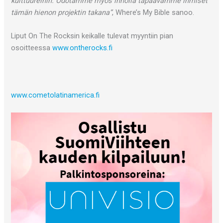
kulttuureihin. Odotamme myös innolla tapaavamme ihmiset
tämän hienon projektin takana”
, Where’s My Bible sanoo.
Liput On The Rocksin keikalle tulevat myyntiin pian
osoitteessa
www.ontherocks.fi
www.cometolatinamerica.fi