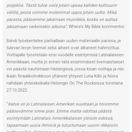
projektia. Tästä tulee vielä jotain upeaa kahden kulttuurin
välillä, joista voimme molemmat oppia jotain uutta. Mikä
parasta, pääsemme jakamaan musiikkia, koska se auttaa
jaksamaan vaikeinakin aikoina”
, Where’s My Bible kommentoi.
Bändi työskentelee parhaillaan uuden materiaalin parissa, ja
tulevan levyn teemat sekä aiheet ovat alkaneet hahmottua.
Voittajalle työstetään ensi vuodelle esiintymisiä Latinalaiseen
Amerikkaan, mutta jo ennen tätä ensimmäiset livemaistiaiset
voi päästä nauttimaan Helsingissä, jossa kisan voittaja ja niin
ikään finaalikolmikkoon yltäneet yhtyeet Luna Kills ja Noira
nähdään yhteiskeikalla Helsingin On The Rocksissa torstaina
27.10.2022.
”
Katse on jo Latinalaisen Amerikan suuntaan ja toivomme
pääsevämme sinne pian. Emme malta odottaa päästä
esiintymään Latinalais Amerikkalaisen yleisön edessä,
tapaamaan uusia ihmisiä ja tutustumaan uusiin rikkaisiin