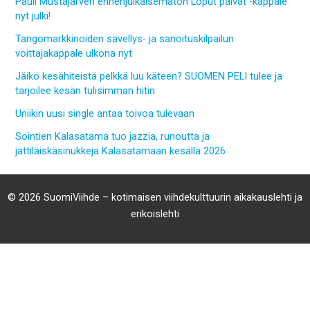
Pauli Mustajärven ennenjulkaisematon Loput päivät -kappale
nyt julki!
Tangomarkkinoiden sävellys- ja sanoituskilpailun
voittajakappale ulkona nyt
Jäikö kesähiteistä pelkkä luu käteen? SUOMEN PELI tulee ja
tarjoilee kesän tulisimman hitin
Uniikin uusi single antaa toivoa tulevaan
Sointien Kalasatama tuo jazzia, runoutta ja
jättiläiskäsinukkeja Kalasatamaan kesällä 2026
© 2026 SuomiViihde – kotimaisen viihdekulttuurin aikakauslehti ja
erikoislehti