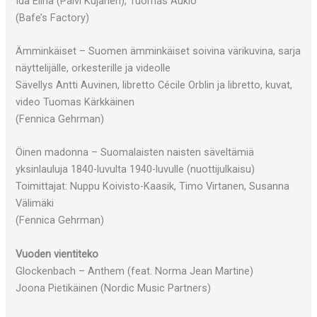
Ida Elina (Päivi Kujanen), Tuomas Aukio
(Bafe’s Factory)
Ämminkäiset – Suomen ämminkäiset soivina värikuvina, sarja
näyttelijälle, orkesterille ja videolle
Sävellys Antti Auvinen, libretto Cécile Orblin ja libretto, kuvat,
video Tuomas Kärkkäinen
(Fennica Gehrman)
Öinen madonna – Suomalaisten naisten säveltämiä
yksinlauluja 1840-luvulta 1940-luvulle (nuottijulkaisu)
Toimittajat: Nuppu Koivisto-Kaasik, Timo Virtanen, Susanna
Välimäki
(Fennica Gehrman)
Vuoden vientiteko
Glockenbach – Anthem (feat. Norma Jean Martine)
Joona Pietikäinen (Nordic Music Partners)