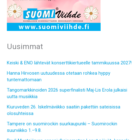
Uusimmat
Keiski & ENO lähtevät konserttikiertueelle tammikuussa 2027!
Hanna Hirvosen uutuudessa otetaan rohkea hyppy
tuntemattomaan
Tangomarkkinoiden 2026 superfinalisti Maj-Lis Erola julkaisi
uutta musiikkia
Kiuruveden 26. Iskelmäviikko saatiin pakettiin sateisissa
olosuhteissa
Tampere on suomirockin suurkaupunki – Suomirockin
suurviikko 1.–9.8.