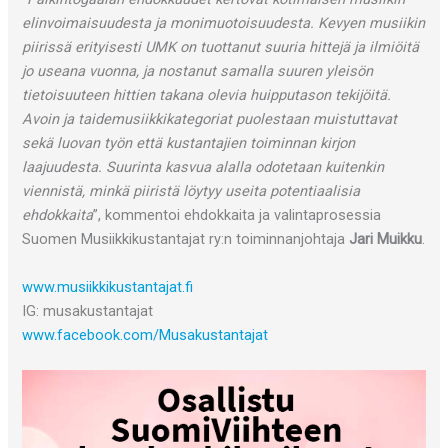
elinvoimaisuudesta ja monimuotoisuudesta. Kevyen musiikin
piirissä erityisesti UMK on tuottanut suuria hittejä ja ilmiöitä
jo useana vuonna, ja nostanut samalla suuren yleisön
tietoisuuteen hittien takana olevia huipputason tekijöitä.
Avoin ja taidemusiikkikategoriat puolestaan muistuttavat
sekä luovan työn että kustantajien toiminnan kirjon
laajuudesta. Suurinta kasvua alalla odotetaan kuitenkin
viennistä, minkä piiristä löytyy useita potentiaalisia
ehdokkaita
”, kommentoi ehdokkaita ja valintaprosessia
Suomen Musiikkikustantajat ry:n toiminnanjohtaja
Jari Muikku
.
www.musiikkikustantajat.fi
IG: musakustantajat
www.facebook.com/Musakustantajat