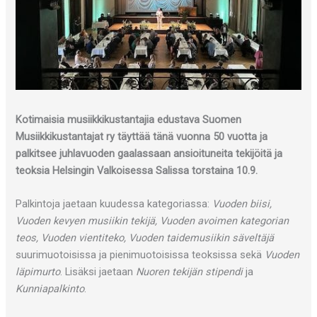
Kotimaisia musiikkikustantajia edustava Suomen
Musiikkikustantajat ry täyttää tänä vuonna 50 vuotta ja
palkitsee juhlavuoden gaalassaan ansioituneita tekijöitä ja
teoksia Helsingin Valkoisessa Salissa torstaina 10.9.
Palkintoja jaetaan kuudessa kategoriassa:
Vuoden biisi,
Vuoden kevyen musiikin tekijä, Vuoden avoimen kategorian
teos, Vuoden vientiteko, Vuoden taidemusiikin säveltäjä
suurimuotoisissa ja pienimuotoisissa teoksissa sekä
Vuoden
läpimurto
. Lisäksi jaetaan
Nuoren tekijän stipendi
ja
Kunniapalkinto
.