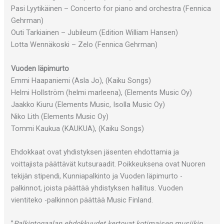
Pasi Lyytikäinen – Concerto for piano and orchestra (Fennica
Gehrman)
Outi Tarkiainen – Jubileum (Edition William Hansen)
Lotta Wennäkoski – Zelo (Fennica Gehrman)
Vuoden läpimurto
Emmi Haapaniemi (Asla Jo), (Kaiku Songs)
Helmi Hollström (helmi marleena), (Elements Music Oy)
Jaakko Kiuru (Elements Music, Isolla Music Oy)
Niko Lith (Elements Music Oy)
Tommi Kaukua (KAUKUA), (Kaiku Songs)
Ehdokkaat ovat yhdistyksen jäsenten ehdottamia ja
voittajista päättävät kutsuraadit. Poikkeuksena ovat Nuoren
tekijän stipendi, Kunniapalkinto ja Vuoden läpimurto -
palkinnot, joista päättää yhdistyksen hallitus. Vuoden
vientiteko -palkinnon päättää Music Finland.
”
Palkintogaalan ehdokkuudet kertovat kotimaisen musiikin