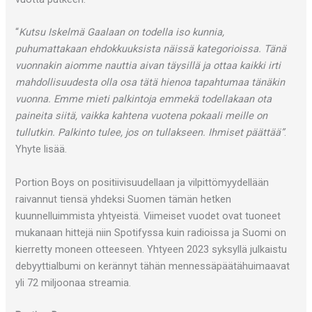
“
Kutsu Iskelmä Gaalaan on todella iso kunnia,
puhumattakaan ehdokkuuksista näissä kategorioissa. Tänä
vuonnakin aiomme nauttia aivan täysillä ja ottaa kaikki irti
mahdollisuudesta olla osa tätä hienoa tapahtumaa tänäkin
vuonna. Emme mieti palkintoja emmekä todellakaan ota
paineita siitä, vaikka kahtena vuotena pokaali meille on
tullutkin. Palkinto tulee, jos on tullakseen. Ihmiset päättää”
.
Yhyte lisää.
Portion Boys on positiivisuudellaan ja vilpittömyydellään
raivannut tiensä yhdeksi Suomen tämän hetken
kuunnelluimmista yhtyeistä. Viimeiset vuodet ovat tuoneet
mukanaan hittejä niin Spotifyssa kuin radioissa ja Suomi on
kierretty moneen otteeseen. Yhtyeen 2023 syksyllä julkaistu
debyyttialbumi on kerännyt tähän mennessäpäätähuimaavat
yli 72 miljoonaa streamia.