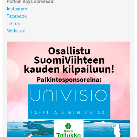
Portion Boys somessa:
Instagram
Facebook
TikTok
Nettisivut