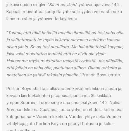
julkaisi uuden singlen “
Sä et oo yksin
” ystävänäpäivänä 14.2.
Kappale muistuttaa kuulijoita yhteisöllisyyden voimasta sekä
lähimmäisten ja ystävien tärkeydestä.
“
Tuntuu, että tällä hetkellä monilla ihmisillä on tosi paha olla
ja valitettavasti he myös kokevat olevansa asioiden kanssa
aivan yksin. Se on tosi surullista. Me haluttiin tehdä kappale,
joka voisi muistuttaa ihmisiä että he eivät ole yksin.
Haluamme myös muistuttaa tosiystävyydestä. Jos nähdään,
että jollain on paha olla, puututaan siihen. Ollaan rohkeita ja
nostetaan se ystävä takaisin pinnalle.”
Portion Boys kertoo.
Portion Boys starttasi alkuvuoden keikat helmikuun alusta ja
kevään kiertuekalenteri pitää sisällään lähes 30 keikkaa
ympäri Suomen. Tuore single saa ensi esityksen 14.2. Nokia
Areenan Iskelmä Gaalassa, jossa yhtye on ehdolla kolmessa
kategoriassa – Vuoden Iskelmä, Vuoden yhtye sekä Vuoden
viihdyttäjä, jota Portion Boys on pitänyt hallussa jo kaksi
vuotta putkeen.