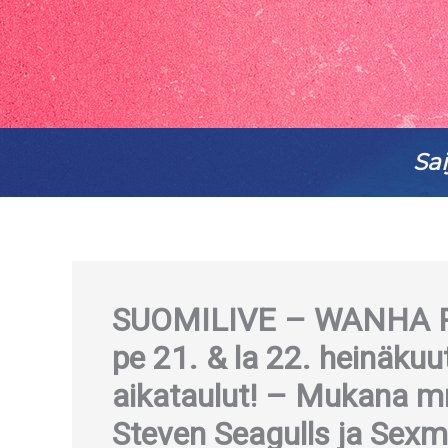
Sai
SUOMILIVE – WANHA RA
pe 21. & la 22. heinäkuut
aikataulut! – Mukana m
Steven Seagulls ja Sex