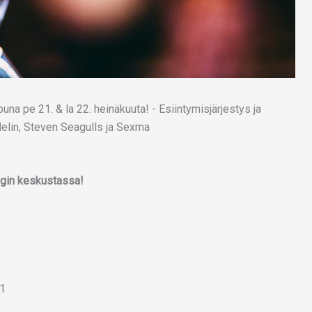
ngin keskustassa!
 1