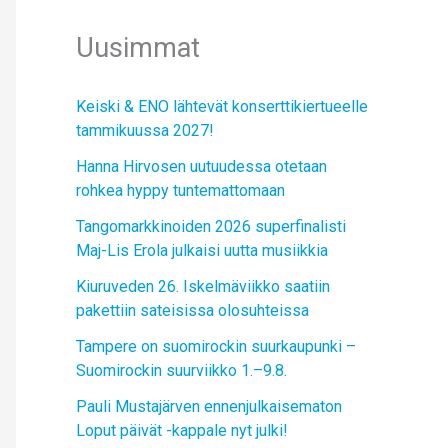
Uusimmat
Keiski & ENO lähtevät konserttikiertueelle
tammikuussa 2027!
Hanna Hirvosen uutuudessa otetaan
rohkea hyppy tuntemattomaan
Tangomarkkinoiden 2026 superfinalisti
Maj-Lis Erola julkaisi uutta musiikkia
Kiuruveden 26. Iskelmäviikko saatiin
pakettiin sateisissa olosuhteissa
Tampere on suomirockin suurkaupunki –
Suomirockin suurviikko 1.–9.8.
Pauli Mustajärven ennenjulkaisematon
Loput päivät -kappale nyt julki!