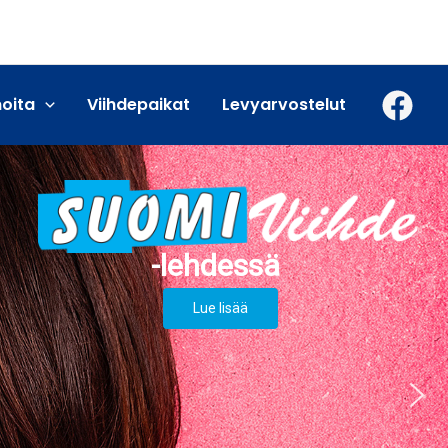
moita
Viihdepaikat
Levyarvostelut
Lue lisää