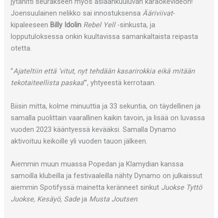
jytähitti seurakseen myös asiaankuuluvan karaokevideon!
Joensuulainen nelikko sai innostuksensa
Ääriviivat
-
kipaleeseen
Billy Idolin
Rebel Yell
-sinkusta, ja
lopputuloksessa onkin kuultavissa samankaltaista reipasta
otetta.
”
Ajateltiin että ’vitut, nyt tehdään kasarirokkia eikä mitään
tekotaiteellista paskaa
’”, yhtyeestä kerrotaan.
Biisin mitta, kolme minuuttia ja 33 sekuntia, on täydellinen ja
samalla puolittain vaarallinen kaikin tavoin, ja lisää on luvassa
vuoden 2023 kääntyessä kevääksi. Samalla Dynamo
aktivoituu keikoille yli vuoden tauon jälkeen.
Aiemmin muun muassa Popedan ja Klamydian kanssa
samoilla klubeilla ja festivaaleilla nähty Dynamo on julkaissut
aiemmin Spotifyssä mainetta keränneet sinkut
Juokse Tyttö
Juokse, Kesäyö, Sade
ja
Musta Joutsen
.