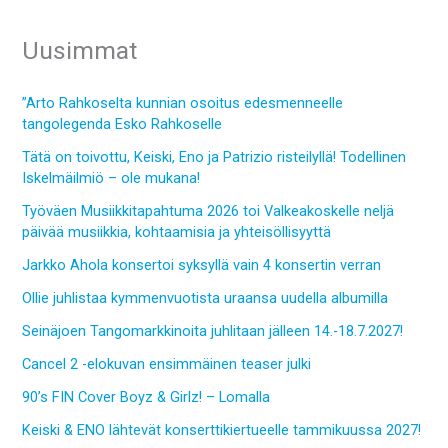
Uusimmat
”Arto Rahkoselta kunnian osoitus edesmenneelle
tangolegenda Esko Rahkoselle
Tätä on toivottu, Keiski, Eno ja Patrizio risteilyllä! Todellinen
Iskelmäilmiö – ole mukana!
Työväen Musiikkitapahtuma 2026 toi Valkeakoskelle neljä
päivää musiikkia, kohtaamisia ja yhteisöllisyyttä
Jarkko Ahola konsertoi syksyllä vain 4 konsertin verran
Ollie juhlistaa kymmenvuotista uraansa uudella albumilla
Seinäjoen Tangomarkkinoita juhlitaan jälleen 14.-18.7.2027!
Cancel 2 -elokuvan ensimmäinen teaser julki
90’s FIN Cover Boyz & Girlz! – Lomalla
Keiski & ENO lähtevät konserttikiertueelle tammikuussa 2027!