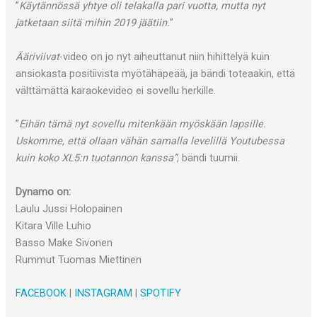
”
Käytännössä yhtye oli telakalla pari vuotta, mutta nyt
jatketaan siitä mihin 2019 jäätiin.
”
Ääriviivat
-video on jo nyt aiheuttanut niin hihittelyä kuin
ansiokasta positiivista myötähäpeää, ja bändi toteaakin, että
välttämättä karaokevideo ei sovellu herkille.
”
Eihän tämä nyt sovellu mitenkään myöskään lapsille.
Uskomme, että ollaan vähän samalla levelillä Youtubessa
kuin koko XL5:n tuotannon kanssa”
, bändi tuumii.
Dynamo on:
Laulu Jussi Holopainen
Kitara Ville Luhio
Basso Make Sivonen
Rummut Tuomas Miettinen
FACEBOOK
|
INSTAGRAM
|
SPOTIFY