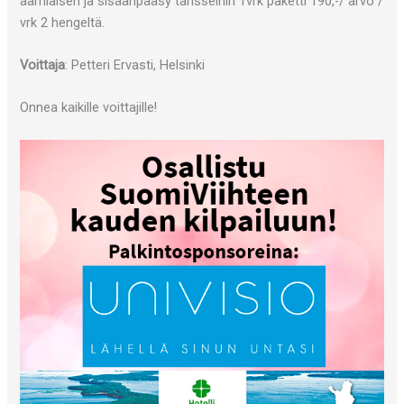
aamiaisen ja sisäänpääsy tansseihin 1vrk paketti 190,-/ arvo /
vrk 2 hengeltä.
Voittaja
: Petteri Ervasti, Helsinki
Onnea kaikille voittajille!