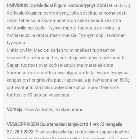
UNIVISION Uni-Medical Figure -uutuustyynyt 2 kpl
(50×60 cm)
Korkealuokkainen perhostyyny, joka soveltuu erinomaisesti
mihin tahansa nukkuma-asentoon sekä useasti asentoa
vaihtaville nukkujille. Tyynyn muoto tarjoaa tuke niska- ja
hartiaseudulle rentouttaen lihaksia. Tyynyyn sopii tavallinen
tyynyliina.
Univision Uni-Medical sarjan toiminnalliset tuotteet on
suunniteltu tukemaan terveellistä ja virkistävää nukkumista.
Sarjan tuotteet ovat korkealaatuisista materiaaleista
Suomessa valmistettuja avainlipputuotteita. Figure tyynyssä
kangas on hengittävää puuvillaperkaalia ja täytteenä on 800g
untuvantuntuista mikropolyesterikuitua. Suosittelemme
tuotteelle 60 asteen vesipesua.
Voittaja:
Päivi Aaltonen, Kirkkonummi
VESILEPPIKSEN Suurtanssien lahjakortti 1 vrk /2 hengelle
27.-28.1.2023
. Sisältää kylpylän ja kuntosalien vapaan käytön,