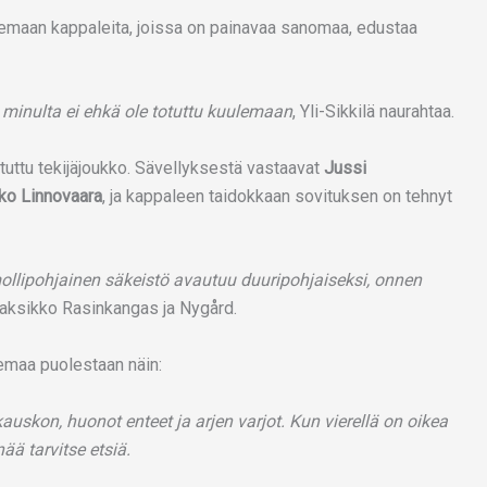
emaan kappaleita, joissa on painavaa sanomaa, edustaa
a minulta ei ehkä ole totuttu kuulemaan
, Yli-Sikkilä naurahtaa.
tuttu tekijäjoukko. Sävellyksestä vastaavat
Jussi
ko Linnovaara
, ja kappaleen taidokkaan sovituksen on tehnyt
ollipohjainen säkeistö avautuu duuripohjaiseksi, onnen
äkaksikko Rasinkangas ja Nygård.
emaa puolestaan näin:
uskon, huonot enteet ja arjen varjot. Kun vierellä on oikea
ää tarvitse etsiä.