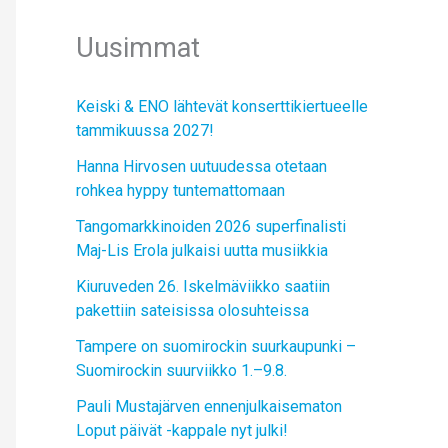
Uusimmat
Keiski & ENO lähtevät konserttikiertueelle
tammikuussa 2027!
Hanna Hirvosen uutuudessa otetaan
rohkea hyppy tuntemattomaan
Tangomarkkinoiden 2026 superfinalisti
Maj-Lis Erola julkaisi uutta musiikkia
Kiuruveden 26. Iskelmäviikko saatiin
pakettiin sateisissa olosuhteissa
Tampere on suomirockin suurkaupunki –
Suomirockin suurviikko 1.–9.8.
Pauli Mustajärven ennenjulkaisematon
Loput päivät -kappale nyt julki!