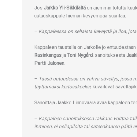
Jos
Jarkko Yli-Sikkilältä
on aiemmin totuttu kuul
uutuuskappale hieman kevyempää suuntaa.
–
Kappaleessa on sellaista keveyttä ja iloa, jot
Kappaleen taustalla on Jarkolle jo entuudestaan 
Rasinkangas
ja
Toni Nygård
, sanoituksesta
Jaak
Pertti Jalonen
.
–
Tässä uutuudessa on vahva sävellys, jossa m
täyttämäksi kertosäkeeksi
, kuvailevat säveltäj
Sanoittaja Jaakko Linnovaara avaa kappaleen te
–
Kappaleen sanoituksessa rakkaus voittaa taika
ihminen, ei neliapiloita tai sateenkaaren päitä en