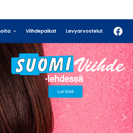
moita
Viihdepaikat
Levyarvostelut
Lue lisää