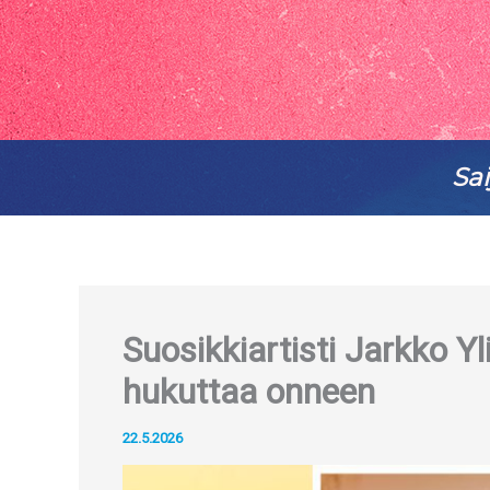
Sai
Suosikkiartisti Jarkko Yl
hukuttaa onneen
22.5.2026