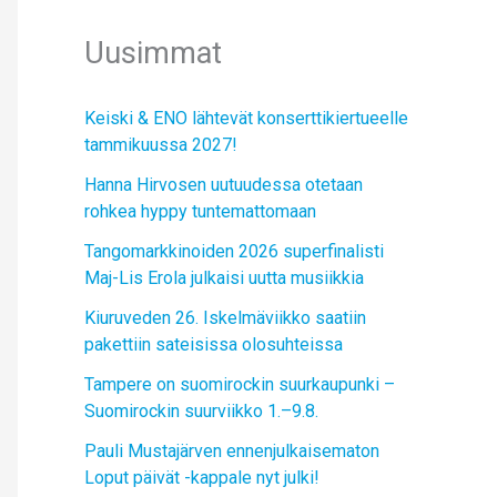
Uusimmat
Keiski & ENO lähtevät konserttikiertueelle
tammikuussa 2027!
Hanna Hirvosen uutuudessa otetaan
rohkea hyppy tuntemattomaan
Tangomarkkinoiden 2026 superfinalisti
Maj-Lis Erola julkaisi uutta musiikkia
Kiuruveden 26. Iskelmäviikko saatiin
pakettiin sateisissa olosuhteissa
Tampere on suomirockin suurkaupunki –
Suomirockin suurviikko 1.–9.8.
Pauli Mustajärven ennenjulkaisematon
Loput päivät -kappale nyt julki!