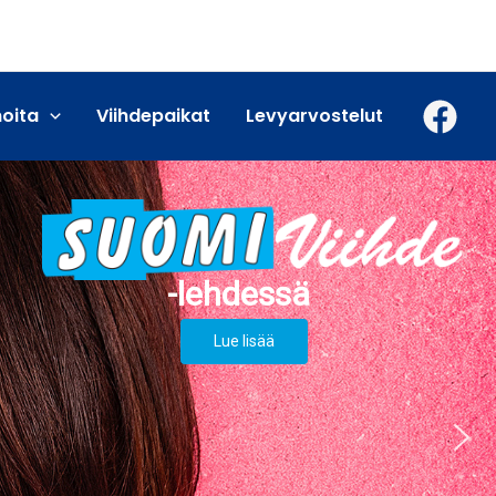
moita
Viihdepaikat
Levyarvostelut
Lue lisää