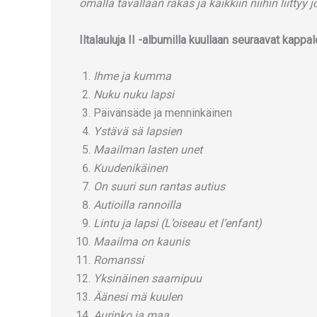
omalla tavallaan rakas ja kaikkiin niihin liittyy j
Iltalauluja II -albumilla kuullaan seuraavat kappal
Ihme ja kumma
Nuku nuku lapsi
Päivänsäde ja menninkäinen
Ystävä sä lapsien
Maailman lasten unet
Kuudenikäinen
On suuri sun rantas autius
Autioilla rannoilla
Lintu ja lapsi (L’oiseau et l’enfant)
Maailma on kaunis
Romanssi
Yksinäinen saarnipuu
Äänesi mä kuulen
Aurinko ja maa