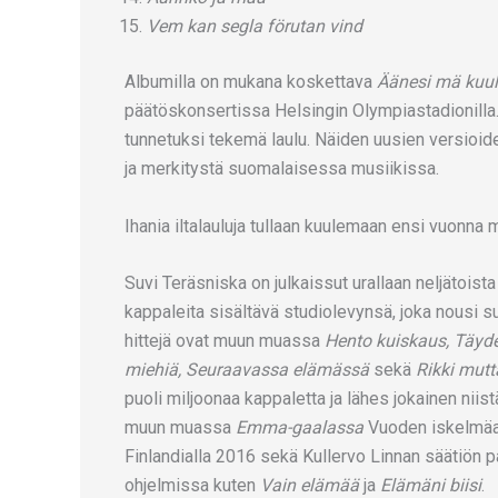
Vem kan segla förutan vind
Albumilla on mukana koskettava
Äänesi mä kuu
päätöskonsertissa Helsingin Olympiastadionilla.
tunnetuksi tekemä laulu. Näiden uusien versioide
ja merkitystä suomalaisessa musiikissa.
Ihania iltalauluja tullaan kuulemaan ensi vuonna
Suvi Teräsniska on julkaissut urallaan neljätois
kappaleita sisältävä studiolevynsä, joka nousi s
hittejä ovat muun muassa
Hento kuiskaus, Täyde
miehiä, Seuraavassa elämässä
sekä
Rikki mutta
puoli miljoonaa kappaletta ja lähes jokainen niist
muun muassa
Emma-gaalassa
Vuoden iskelmäal
Finlandialla 2016 sekä Kullervo Linnan säätiön p
ohjelmissa kuten
Vain elämää
ja
Elämäni biisi
.