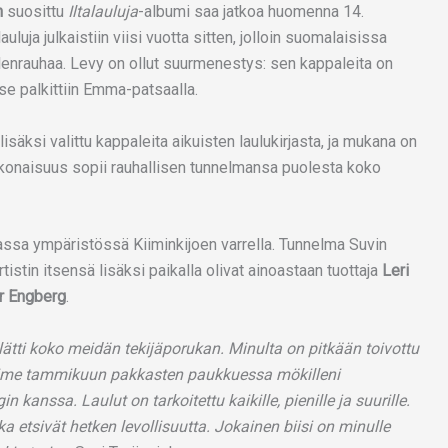
n
suosittu
Iltalauluja
-albumi saa jatkoa huomenna 14.
auluja julkaistiin viisi vuotta sitten, jolloin suomalaisissa
ielenrauhaa. Levy on ollut suurmenestys: sen kappaleita on
se palkittiin Emma-patsaalla.
lisäksi valittu kappaleita aikuisten laulukirjasta, ja mukana on
konaisuus sopii rauhallisen tunnelmansa puolesta koko
assa ympäristössä Kiiminkijoen varrella. Tunnelma Suvin
tistin itsensä lisäksi paikalla olivat ainoastaan tuottaja
Leri
r Engberg
.
ätti koko meidän tekijäporukan. Minulta on pitkään toivottu
viime tammikuun pakkasten paukkuessa mökilleni
 kanssa. Laulut on tarkoitettu kaikille, pienille ja suurille.
otka etsivät hetken levollisuutta. Jokainen biisi on minulle