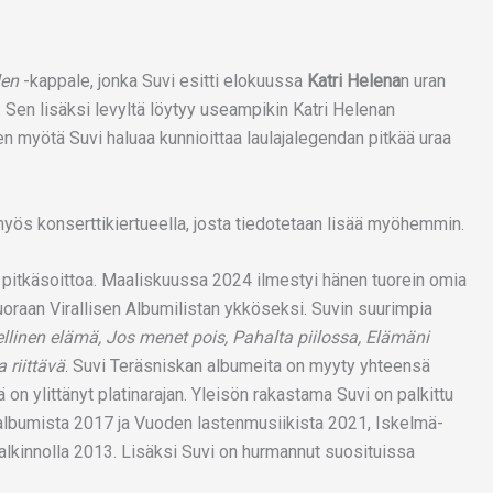
len
-kappale, jonka Suvi esitti elokuussa
Katri Helena
n uran
 Sen lisäksi levyltä löytyy useampikin Katri Helenan
n myötä Suvi haluaa kunnioittaa laulajalegendan pitkää uraa
 myös konserttikiertueella, josta tiedotetaan lisää myöhemmin.
ta pitkäsoittoa. Maaliskuussa 2024 ilmestyi hänen tuorein omia
uoraan Virallisen Albumilistan ykköseksi. Suvin suurimpia
llinen elämä, Jos menet pois, Pahalta piilossa, Elämäni
 riittävä
. Suvi Teräsniskan albumeita on myyty yhteensä
ä on ylittänyt platinarajan. Yleisön rakastama Suvi on palkittu
bumista 2017 ja Vuoden lastenmusiikista 2021, Iskelmä-
alkinnolla 2013. Lisäksi Suvi on hurmannut suosituissa