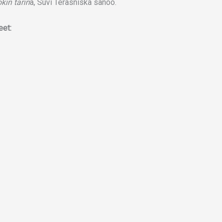
okin tarin
a, Suvi Teräsniska sanoo.
eet: