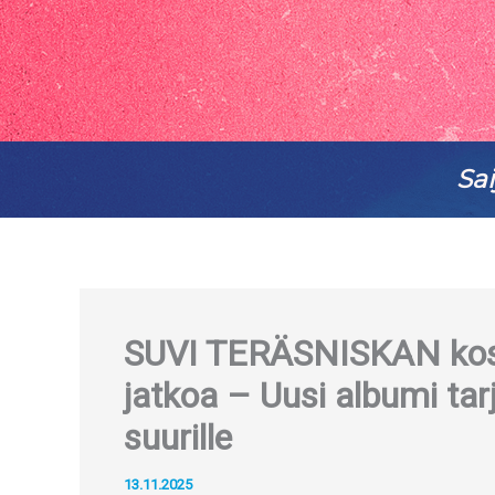
Sai
SUVI TERÄSNISKAN koske
jatkoa – Uusi albumi tarjo
suurille
13.11.2025