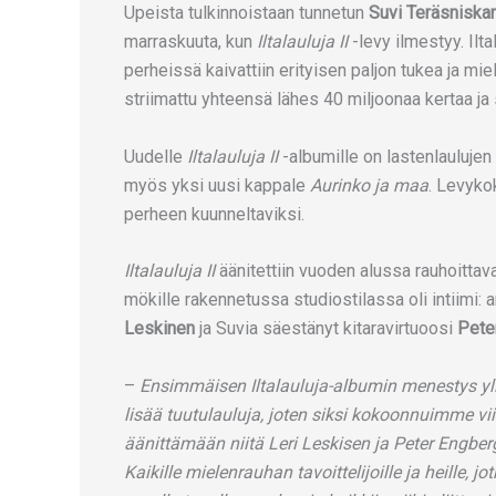
Upeista tulkinnoistaan tunnetun
Suvi Teräsniska
marraskuuta, kun
Iltalauluja II
-levy ilmestyy. Iltal
perheissä kaivattiin erityisen paljon tukea ja m
striimattu yhteensä lähes 40 miljoonaa kertaa ja 
Uudelle
Iltalauluja II
-albumille on lastenlaulujen 
myös yksi uusi kappale
Aurinko ja maa
. Levyko
perheen kuunneltaviksi.
Iltalauluja II
äänitettiin vuoden alussa rauhoittav
mökille rakennetussa studiostilassa oli intiimi: ar
Leskinen
ja Suvia säestänyt kitaravirtuoosi
Pete
–
Ensimmäisen Iltalauluja-albumin menestys yll
lisää tuutulauluja, joten siksi kokoonnuimme 
äänittämään niitä Leri Leskisen ja Peter Engbergin
Kaikille mielenrauhan tavoittelijoille ja heille, j