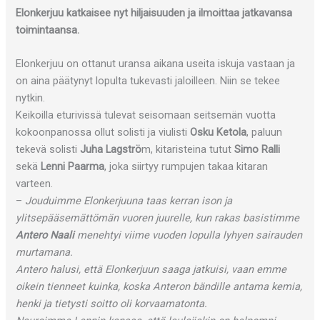
Elonkerjuu katkaisee nyt hiljaisuuden ja ilmoittaa jatkavansa
toimintaansa.
Elonkerjuu on ottanut uransa aikana useita iskuja vastaan ja
on aina päätynyt lopulta tukevasti jaloilleen. Niin se tekee
nytkin.
Keikoilla eturivissä tulevat seisomaan seitsemän vuotta
kokoonpanossa ollut solisti ja viulisti
Osku Ketola
, paluun
tekevä solisti
Juha Lagströ
m, kitaristeina tutut
Simo Ralli
sekä
Lenni Paarma
, joka siirtyy rumpujen takaa kitaran
varteen.
–
Jouduimme Elonkerjuuna taas kerran ison ja
ylitsepääsemättömän vuoren juurelle, kun rakas basistimme
Antero Naali
menehtyi viime vuoden lopulla lyhyen sairauden
murtamana.
Antero halusi, että Elonkerjuun saaga jatkuisi, vaan emme
oikein tienneet kuinka, koska Anteron bändille antama kemia,
henki ja tietysti soitto oli korvaamatonta.