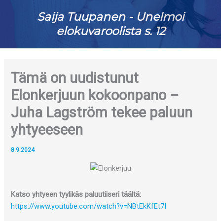
Saija Tuupanen - Unelmoi
elokuvaroolista s. 12
Tämä on uudistunut
Elonkerjuun kokoonpano –
Juha Lagström tekee paluun
yhtyeeseen
8.9.2024
Katso yhtyeen tyylikäs paluutiiseri täältä:
https://www.youtube.com/watch?v=NBtEkKfEt7I