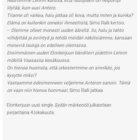
Nauroimme Lennin kanssa, että laulajiakin on helpompi
löytää, kuin uusi Antero.
Tilanne oli vaikea, halu jatkaa oli kova, mutta miten ja kuinka?
Elämä on kuitenkin onneksi ihmeellistä,
Simo Ralli kertoo.
–
Olemme olleet monesti uuden äärellä. Ilo, halu ja tahto
viihdyttää ja esiintyä ja tehdä meidän näköisiämme, kansaan
meneviä lauluja on edelleen olemassa.
Ensimmäinen uuden Elonkerjuun bändileiri pidettiin Lennin
mökillä Vaasassa kesäkuussa.
On hienoa huomata, että orkesterimme on sinnikäs, jos
kysytte miksi?
Vastaamme edesmenneen veljemme Anteron sanoin. Tämä
on vaan niin hienoa hommaa!,
Simo Ralli jatkaa
Elonkerjuun uusi single
Sydän märkenöö
julkaistaan
perjantaina 4.lokakuuta.