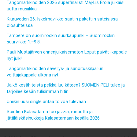
Tangomarkkinoiden 2026 superfinalisti Maj-Lis Erola julkaisi
uutta musiikkia
Kiuruveden 26. Iskelmäviikko saatiin pakettiin sateisissa
olosuhteissa
Tampere on suomirockin suurkaupunki – Suomirockin
suurviikko 1.–9.8.
Pauli Mustajärven ennenjulkaisematon Loput päivät -kappale
nyt julki!
Tangomarkkinoiden sävellys- ja sanoituskilpailun
voittajakappale ulkona nyt
Jäikö kesähiteistä pelkkä luu käteen? SUOMEN PELI tulee ja
tarjoilee kesän tulisimman hitin
Uniikin uusi single antaa toivoa tulevaan
Sointien Kalasatama tuo jazzia, runoutta ja
jättiläiskäsinukkeja Kalasatamaan kesällä 2026