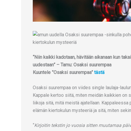
“Niin kaikki kadotaan, hävitään aikanaan kun tak
uudestaan” – Tamu: Osaksi suurempaa
Kuuntele ”Osaksi suurempaa”
tästä
Osaksi suurempaa on viides single laulaja-laulun
Kappale kertoo siitä, miten meidän kaikkien on s
liikoja sitä, mitä meistä ajatellaan. Kappaleessa
elämän kiertokulun mysteeriä ja sitä, miten sekin 
“
Kirjoitin tekstin jo vuosia sitten muutamaa p