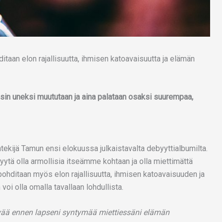
aisin uneksi muututaan ja aina palataan osaksi suurempaa,
tekijä Tamun ensi elokuussa julkaistavalta debyyttialbumilta.
yytä olla armollisia itseämme kohtaan ja olla miettimättä
 pohditaan myös elon rajallisuutta, ihmisen katoavaisuuden ja
voi olla omalla tavallaan lohdullista.
äivää ennen lapseni syntymää miettiessäni elämän