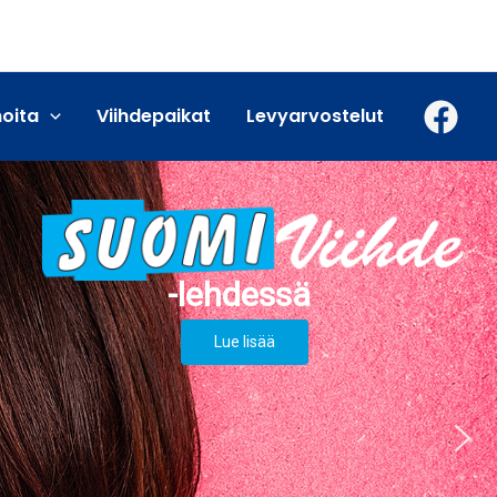
moita
Viihdepaikat
Levyarvostelut
Lue lisää