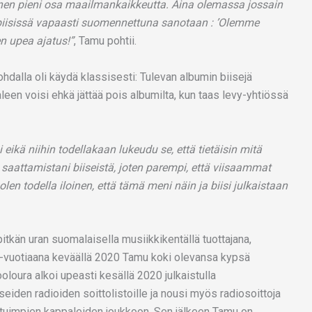
ainen pieni osa maailmankaikkeutta. Aina olemassa jossain
biisissä vapaasti suomennettuna sanotaan : ’Olemme
en upea ajatus!”
, Tamu pohtii.
dalla oli käydä klassisesti: Tulevan albumin biisejä
aleen voisi ehkä jättää pois albumilta, kun taas levy-yhtiössä
eikä niihin todellakaan lukeudu se, että tietäisin mitä
 saattamistani biiseistä, joten parempi, että viisaammat
olen todella iloinen, että tämä meni näin ja biisi julkaistaan
kän uran suomalaisella musiikkikentällä tuottajana,
 44-vuotiaana keväällä 2020 Tamu koki olevansa kypsä
oloura alkoi upeasti kesällä 2020 julkaistulla
useiden radioiden soittolistoille ja nousi myös radiosoittoja
etuimpien kappaleiden joukkoon. Sen jälkeen Tamu on