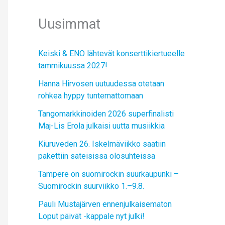
Uusimmat
Keiski & ENO lähtevät konserttikiertueelle
tammikuussa 2027!
Hanna Hirvosen uutuudessa otetaan
rohkea hyppy tuntemattomaan
Tangomarkkinoiden 2026 superfinalisti
Maj-Lis Erola julkaisi uutta musiikkia
Kiuruveden 26. Iskelmäviikko saatiin
pakettiin sateisissa olosuhteissa
Tampere on suomirockin suurkaupunki –
Suomirockin suurviikko 1.–9.8.
Pauli Mustajärven ennenjulkaisematon
Loput päivät -kappale nyt julki!