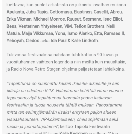
luettavaa, kun puolet artisteista on julkaistu: ovathan mukana
Apulanta, Juha Tapio, Gettomasa, Elastinen, Gasellit, Abreu,
Erika Vikman, Michael Monroe, Ruusut, Sexmane, Isac Elliot,
Bess, Vesterinen Yhtyeineen, Viivi, Teflon Brothers. Nelli
Matula, Maija Vilkkumaa, Yona, Ismo Alanko, Etta, Ramses II,
Yeboyah, Cledos
sekä I
da Paul & Kalle Lindroth.
Tulevassa festivaalissa nähdään tuhti kattaus 90-luvun ja
vuosituhannen vaihteen legendoja niin meiltä kuin muualtakin,
ja Radio Nova Retro Stagen ohjelma paljastetaan lähiaikoina.
”Tapahtuma on suunnattu kaiken ikäisille aikuisille ja sen
ikäraja on edelleen K-18. Halusimme kehittää viime vuonna
loppuunmyytyä tapahtumaa tuomalla yhden lisälavan
festivaaliin ja tuoda nousevia tähtiä mukaan. Panostamme
mittavan esiintyjämäärän lisäksi erityisen paljon alueen
visuaalisuuteen, VIP-kokemukseen, oheisohjelmaan sekä
ruoka- ja juomatarjoiluihin”,
kertoo Tapiola Festivaalin
promoottori, Loud N’ Liven
Kalle Keskinen
ja jatkaa
: ”Alue