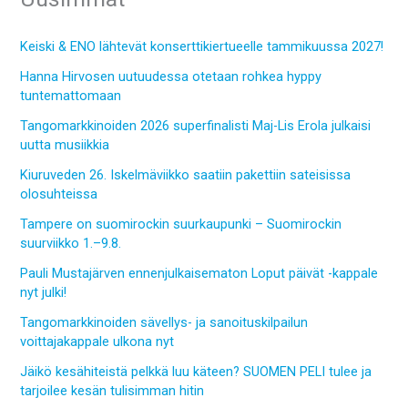
Keiski & ENO lähtevät konserttikiertueelle tammikuussa 2027!
Hanna Hirvosen uutuudessa otetaan rohkea hyppy
tuntemattomaan
Tangomarkkinoiden 2026 superfinalisti Maj-Lis Erola julkaisi
uutta musiikkia
Kiuruveden 26. Iskelmäviikko saatiin pakettiin sateisissa
olosuhteissa
Tampere on suomirockin suurkaupunki – Suomirockin
suurviikko 1.–9.8.
Pauli Mustajärven ennenjulkaisematon Loput päivät -kappale
nyt julki!
Tangomarkkinoiden sävellys- ja sanoituskilpailun
voittajakappale ulkona nyt
Jäikö kesähiteistä pelkkä luu käteen? SUOMEN PELI tulee ja
tarjoilee kesän tulisimman hitin